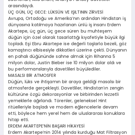
arasındaydı.
ÜÇ GÜN, ÜÇ GECE: LÜKSÜN VE IŞILTININ ZİRVESİ
Avrupa, Ortadoğu ve Amerika’nın ardından Hindistan iş
dünyasına katılmaya hazırlanan ünlü iş insanı Erdem
Akartepe, üç gün, üç gece süren bu muhteşem
düğün için özel olarak tasarlattığı kıyafetiyle büyük ilgi
topladı. Eşi Ebru Akartepe ise değerli taşlarla bezeli, göz
kamaştırıcı elbisesiyle dikkatleri üzerine çekti. Dünyanın
en pahalı düğününde sahne almak için Rihanna 5
milyon dolar, Justin Bieber ise 10 milyon dolar aldı ve
bu performanslarıyla davetlileri büyülediler.
MASALSI BİR ATMOSFER
Düğün, lüks ve ihtişamın bir araya geldiği masalsı bir
atmosferde gerçekleşti. Davetliler, Hindistan’ın zengin
kültürüne özgü dekorasyonlar ve birbirinden lezzetli
yemeklerle ağırlandı. Törenler, geleneksel Hint
ritüelleriyle başladı ve modern eğlencelerle devam
etti, böylece hem yerel hem de uluslararası konuklara
hitap etti.
ERDEM AKARTEPE’NİN BAŞARI HİKAYESİ
Erdem Akartepe’nin 2014 yılında kurduğu Mat Filtrasyon