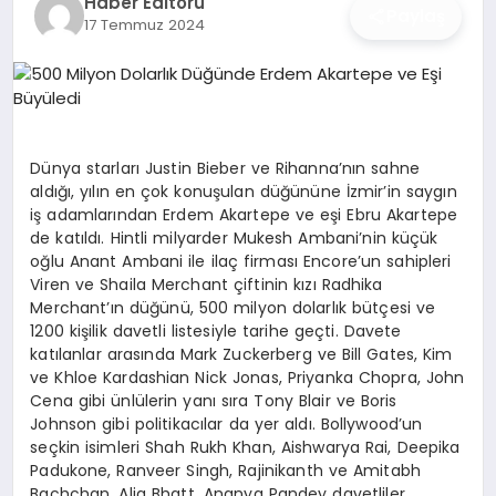
Haber Editörü
İŞ DÜNYASI
Paylaş
17 Temmuz 2024
ANA DEMO
TEKNOLOJI
Dünya starları Justin Bieber ve Rihanna’nın sahne
MAGAZIN
aldığı, yılın en çok konuşulan düğününe İzmir’in saygın
iş adamlarından Erdem Akartepe ve eşi Ebru Akartepe
de katıldı. Hintli milyarder Mukesh Ambani’nin küçük
KRIPTO PARA
oğlu Anant Ambani ile ilaç firması Encore’un sahipleri
Viren ve Shaila Merchant çiftinin kızı Radhika
GEZI & SEYAHAT
Merchant’ın düğünü, 500 milyon dolarlık bütçesi ve
1200 kişilik davetli listesiyle tarihe geçti. Davete
katılanlar arasında Mark Zuckerberg ve Bill Gates, Kim
OYUN
ve Khloe Kardashian Nick Jonas, Priyanka Chopra, John
Cena gibi ünlülerin yanı sıra Tony Blair ve Boris
Johnson gibi politikacılar da yer aldı. Bollywood’un
seçkin isimleri Shah Rukh Khan, Aishwarya Rai, Deepika
Padukone, Ranveer Singh, Rajinikanth ve Amitabh
Bachchan, Alia Bhatt, Ananya Pandey davetliler