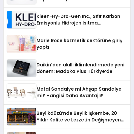
Gücü
Kleen-Hy-Dro-Gen Inc., Sıfır Karbon
Emisyonlu Hidrojen Isıtma
Teknolojisinde ISO ve TSSA
Düzenleyici Onaylarını Aldı
Marie Rose kozmetik sektörüne giriş
yaptı
Daikin’den akıllı iklimlendirmede yeni
dönem: Madoka Plus Türkiye’de
Metal Sandalye mi Ahşap Sandalye
mi? Hangisi Daha Avantajlı?
Beylikdüzü’nde Beylik İşkembe, 20
Yıldır Kalite ve Lezzetin Değişmeyen
Adresi