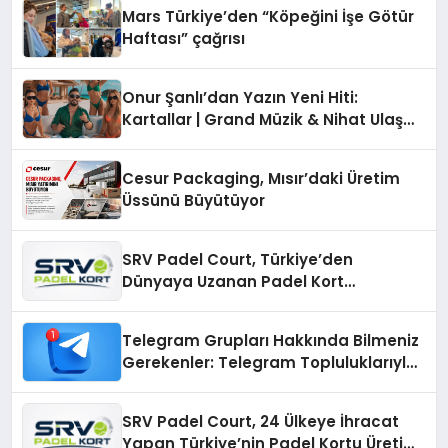
Mars Türkiye’den “Köpeğini İşe Götür
Haftası” çağrısı
Onur Şanlı’dan Yazın Yeni Hiti:
Kartallar | Grand Müzik & Nihat Ulaş
İmzalı Yeni Şarkı
Cesur Packaging, Mısır’daki Üretim
Üssünü Büyütüyor
SRV Padel Court, Türkiye’den
Dünyaya Uzanan Padel Kort
Üretiminde Güvenin Adresi
Telegram Grupları Hakkında Bilmeniz
Gerekenler: Telegram Topluluklarıyla
Güncel Kalmak
SRV Padel Court, 24 Ülkeye İhracat
Yapan Türkiye’nin Padel Kortu Üretim