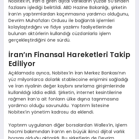
Nobitex’in, İran’a giren dijital varlıkların yüzde 50’sinden
fazlasını işlediği belirtildi. ABD Hazine Bakanlığı, şirketin
İran’ın yaptırımlardan kaçınmasına yardımcı olduğunu,
Devrim Muhafızları Ordusu ile bağlantılı işlemleri
kolaylaştırdığını ve fidye yazılımı faaliyetlerinde
bulunan aktörlerin kullandığı cüzdanlarla işlem
gerçekleştirdiğini öne sürdü.
İran’ın Finansal Hareketleri Takip
Ediliyor
Açıklamada ayrıca, Nobitex’in İran Merkez Bankası’nın
yüz milyonlarca dolarlık stablecoine erişimini sağladığı
ve İran riyalinin değer kaybını sınırlama girişimlerinde
kullanıldığı iddia edildi. Şirketin, internet kesintilerine
rağmen İran’a ait fonların ülke dışına taşınmasına
yardımcı olduğu savunuldu. Yaptırım listesine
Nobitex’in yönetim kadrosu da eklendi.
Yaptırım uygulanan diğer borsalardan Wallex’in, işlem
hacmi bakımından İran’ın en büyük ikinci dijital varlık
borsası olduğu aktarıldı. Bu şirketlerin de Devrim