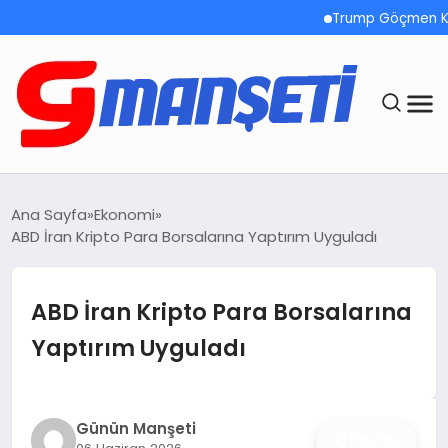
Trump Göçmen Kamyon Ş
ANASAYFA
Ana Sayfa
Ekonomi
ABD İran Kripto Para Borsalarına Yaptırım Uyguladı
DEMOLAR
MEGA MENÜ
ABD İran Kripto Para Borsalarına
Yaptırım Uyguladı
TEKNOLOJI
OYUN
Günün Manşeti
Paylaş