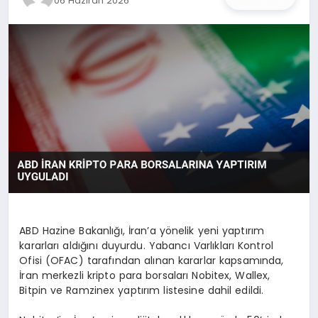
06 Haziran 2026
İŞ DÜNYASI
ANA DEMO
TEKNOLOJI
MAGAZIN
KRIPTO PARA
GEZI & SEYAHAT
OYUN
ABD Hazine Bakanlığı, İran’a yönelik yeni yaptırım
kararları aldığını duyurdu. Yabancı Varlıkları Kontrol
Ofisi (OFAC) tarafından alınan kararlar kapsamında,
İran merkezli kripto para borsaları Nobitex, Wallex,
Bitpin ve Ramzinex yaptırım listesine dahil edildi.