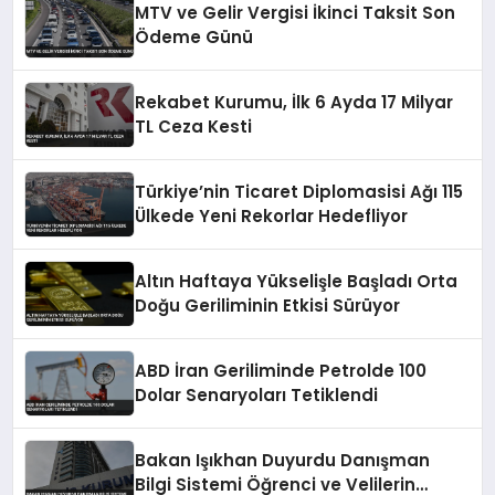
MTV ve Gelir Vergisi İkinci Taksit Son
Ödeme Günü
Rekabet Kurumu, İlk 6 Ayda 17 Milyar
TL Ceza Kesti
Türkiye’nin Ticaret Diplomasisi Ağı 115
Ülkede Yeni Rekorlar Hedefliyor
Altın Haftaya Yükselişle Başladı Orta
Doğu Geriliminin Etkisi Sürüyor
ABD İran Geriliminde Petrolde 100
Dolar Senaryoları Tetiklendi
Bakan Işıkhan Duyurdu Danışman
Bilgi Sistemi Öğrenci ve Velilerin