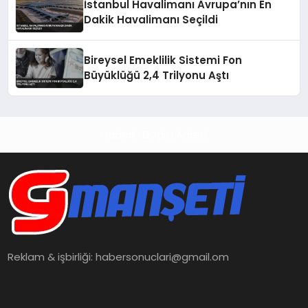
İstanbul Havalimanı Avrupa’nın En
Dakik Havalimanı Seçildi
Bireysel Emeklilik Sistemi Fon
Büyüklüğü 2,4 Trilyonu Aştı
Haberin Doğru Adresi
Reklam & işbirliği:
habersonuclari@gmail.om