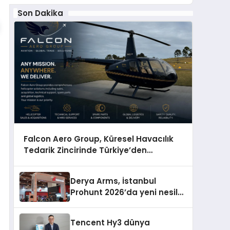
Son Dakika
Falcon Aero Group, Küresel Havacılık
Tedarik Zincirinde Türkiye’den
Dünyaya Açılıyor
Derya Arms, İstanbul
Prohunt 2026’da yeni nesil
ürünlerini ve global marka
vizyonunu sergiledi
Tencent Hy3 dünya