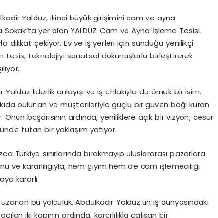
kadir Yalduz, ikinci büyük girişimini cam ve ayna
ilya Sokak’ta yer alan YALDUZ Cam ve Ayna İşleme Tesisi,
la dikkat çekiyor. Ev ve iş yerleri için sunduğu yenilikçi
tesis, teknolojiyi sanatsal dokunuşlarla birleştirerek
lıyor.
 Yalduz liderlik anlayışı ve iş ahlakıyla da örnek bir isim.
kıda bulunan ve müşterileriyle güçlü bir güven bağı kuran
nun başarısının ardında, yeniliklere açık bir vizyon, cesur
ünde tutan bir yaklaşım yatıyor.
ızca Türkiye sınırlarında bırakmayıp uluslararası pazarlara
nu ve kararlılığıyla, hem giyim hem de cam işlemeciliği
ya kararlı.
a uzanan bu yolculuk, Abdulkadir Yalduz’un iş dünyasındaki
ılan iki kapının ardında, kararlılıkla çalışan bir