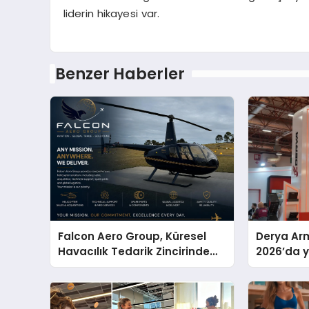
liderin hikayesi var.
Benzer Haberler
Falcon Aero Group, Küresel
Derya Arm
Havacılık Tedarik Zincirinde
2026’da ye
Türkiye’den Dünyaya Açılıyor
global m
sergiledi