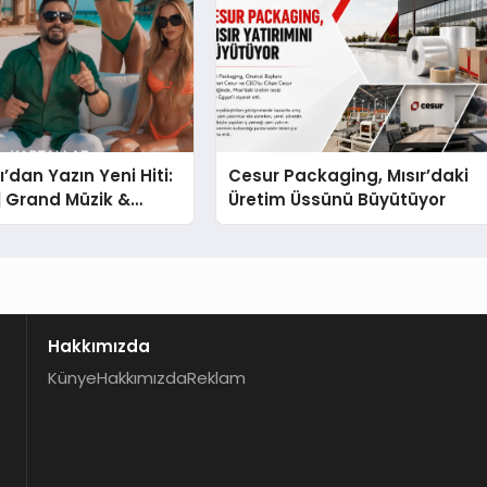
’dan Yazın Yeni Hiti:
Cesur Packaging, Mısır’daki
 | Grand Müzik &
Üretim Üssünü Büyütüyor
 İmzalı Yeni Şarkı
Hakkımızda
Künye
Hakkımızda
Reklam