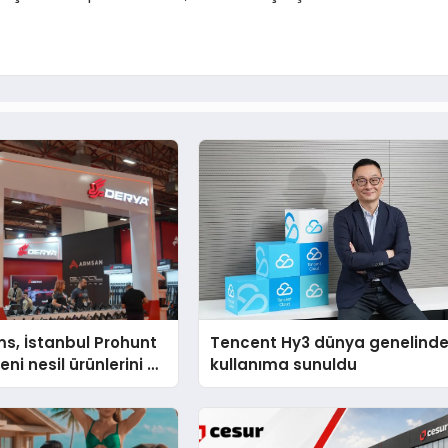
s, İstanbul Prohunt
Tencent Hy3 dünya genelind
ni nesil ürünlerini ve
kullanıma sunuldu
arka vizyonunu