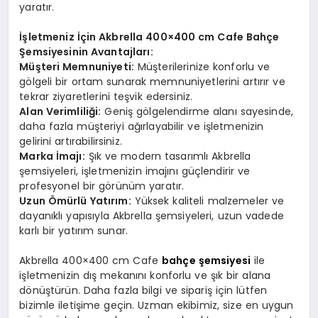
yaratır.
İşletmeniz İçin Akbrella 400×400 cm Cafe Bahçe
Şemsiyesinin Avantajları:
Müşteri Memnuniyeti:
Müşterilerinize konforlu ve
gölgeli bir ortam sunarak memnuniyetlerini artırır ve
tekrar ziyaretlerini teşvik edersiniz.
Alan Verimliliği:
Geniş gölgelendirme alanı sayesinde,
daha fazla müşteriyi ağırlayabilir ve işletmenizin
gelirini artırabilirsiniz.
Marka İmajı:
Şık ve modern tasarımlı Akbrella
şemsiyeleri, işletmenizin imajını güçlendirir ve
profesyonel bir görünüm yaratır.
Uzun Ömürlü Yatırım:
Yüksek kaliteli malzemeler ve
dayanıklı yapısıyla Akbrella şemsiyeleri, uzun vadede
karlı bir yatırım sunar.
Akbrella 400×400 cm Cafe
bahçe şemsiyesi
ile
işletmenizin dış mekanını konforlu ve şık bir alana
dönüştürün. Daha fazla bilgi ve sipariş için lütfen
bizimle iletişime geçin. Uzman ekibimiz, size en uygun