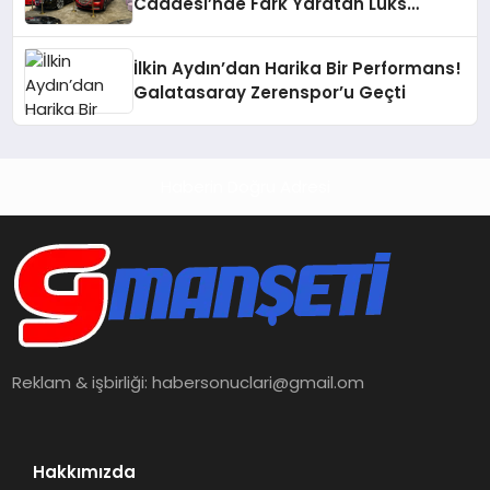
Caddesi’nde Fark Yaratan Lüks
Deneyimi
İlkin Aydın’dan Harika Bir Performans!
Galatasaray Zerenspor’u Geçti
Haberin Doğru Adresi
Reklam & işbirliği:
habersonuclari@gmail.om
Hakkımızda