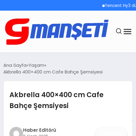
Tencent Hy3 dünya 
ANASAYFA
Ana Sayfa
Yaşam
Akbrella 400×400 cm Cafe Bahçe Şemsiyesi
DEMOLAR
MEGA MENÜ
Akbrella 400×400 cm Cafe
Bahçe Şemsiyesi
TEKNOLOJI
OYUN
Haber Editörü
Paylaş