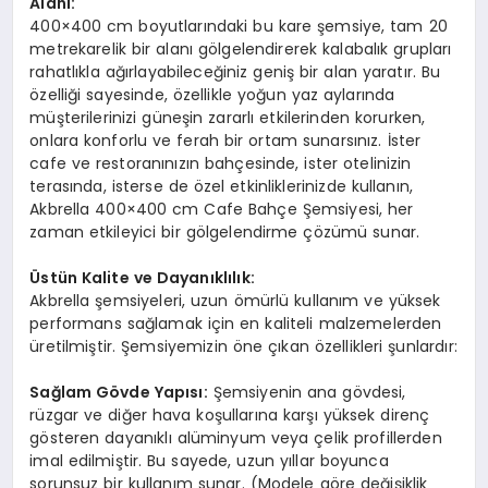
Alanı:
400×400 cm boyutlarındaki bu kare şemsiye, tam 20
metrekarelik bir alanı gölgelendirerek kalabalık grupları
rahatlıkla ağırlayabileceğiniz geniş bir alan yaratır. Bu
özelliği sayesinde, özellikle yoğun yaz aylarında
müşterilerinizi güneşin zararlı etkilerinden korurken,
onlara konforlu ve ferah bir ortam sunarsınız. İster
cafe ve restoranınızın bahçesinde, ister otelinizin
terasında, isterse de özel etkinliklerinizde kullanın,
Akbrella 400×400 cm Cafe Bahçe Şemsiyesi, her
zaman etkileyici bir gölgelendirme çözümü sunar.
Üstün Kalite ve Dayanıklılık:
Akbrella şemsiyeleri, uzun ömürlü kullanım ve yüksek
performans sağlamak için en kaliteli malzemelerden
üretilmiştir. Şemsiyemizin öne çıkan özellikleri şunlardır:
Sağlam Gövde Yapısı:
Şemsiyenin ana gövdesi,
rüzgar ve diğer hava koşullarına karşı yüksek direnç
gösteren dayanıklı alüminyum veya çelik profillerden
imal edilmiştir. Bu sayede, uzun yıllar boyunca
sorunsuz bir kullanım sunar. (Modele göre değişiklik