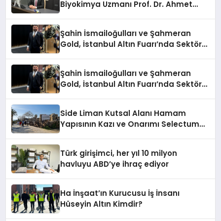
Biyokimya Uzmanı Prof. Dr. Ahmet
Var:
Şahin İsmailoğulları ve Şahmeran
Gold, İstanbul Altın Fuarı’nda Sektöre
Damga Vurdu
Şahin İsmailoğulları ve Şahmeran
Gold, İstanbul Altın Fuarı’nda Sektöre
Damga Vurdu
Side Liman Kutsal Alanı Hamam
Yapısının Kazı ve Onarımı Selectum
Hotels&Resorts’un da Katkılarıyla
Tamamlandı
Türk girişimci, her yıl 10 milyon
havluyu ABD’ye ihraç ediyor
Ha İnşaat’ın Kurucusu İş İnsanı
Hüseyin Altın Kimdir?