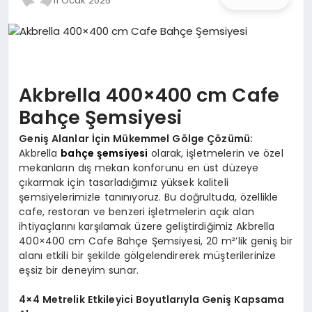
11 Ocak 2025
İŞ DÜNYASI
ANA DEMO
TEKNOLOJI
Akbrella 400×400 cm Cafe
Bahçe Şemsiyesi
MAGAZIN
Geniş Alanlar İçin Mükemmel Gölge Çözümü:
KRIPTO PARA
Akbrella
bahçe şemsiyesi
olarak, işletmelerin ve özel
mekanların dış mekan konforunu en üst düzeye
çıkarmak için tasarladığımız yüksek kaliteli
GEZI & SEYAHAT
şemsiyelerimizle tanınıyoruz. Bu doğrultuda, özellikle
cafe, restoran ve benzeri işletmelerin açık alan
OYUN
ihtiyaçlarını karşılamak üzere geliştirdiğimiz Akbrella
400×400 cm Cafe Bahçe Şemsiyesi, 20 m²’lik geniş bir
alanı etkili bir şekilde gölgelendirerek müşterilerinize
eşsiz bir deneyim sunar.
4×4 Metrelik Etkileyici Boyutlarıyla Geniş Kapsama