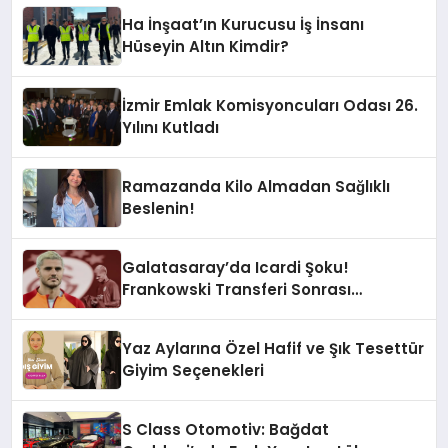
Ha İnşaat’ın Kurucusu İş İnsanı
Hüseyin Altın Kimdir?
İzmir Emlak Komisyoncuları Odası 26.
Yılını Kutladı
Ramazanda Kilo Almadan Sağlıklı
Beslenin!
Galatasaray’da Icardi Şoku!
Frankowski Transferi Sonrası
Kontenjan Engeli
Yaz Aylarına Özel Hafif ve Şık Tesettür
Giyim Seçenekleri
S Class Otomotiv: Bağdat