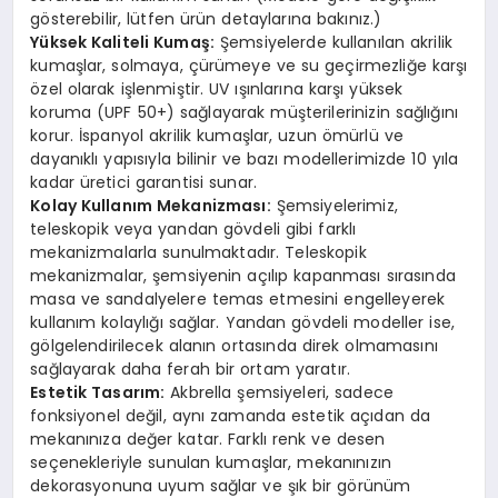
gösterebilir, lütfen ürün detaylarına bakınız.)
Yüksek Kaliteli Kumaş:
Şemsiyelerde kullanılan akrilik
kumaşlar, solmaya, çürümeye ve su geçirmezliğe karşı
özel olarak işlenmiştir. UV ışınlarına karşı yüksek
koruma (UPF 50+) sağlayarak müşterilerinizin sağlığını
korur. İspanyol akrilik kumaşlar, uzun ömürlü ve
dayanıklı yapısıyla bilinir ve bazı modellerimizde 10 yıla
kadar üretici garantisi sunar.
Kolay Kullanım Mekanizması:
Şemsiyelerimiz,
teleskopik veya yandan gövdeli gibi farklı
mekanizmalarla sunulmaktadır. Teleskopik
mekanizmalar, şemsiyenin açılıp kapanması sırasında
masa ve sandalyelere temas etmesini engelleyerek
kullanım kolaylığı sağlar. Yandan gövdeli modeller ise,
gölgelendirilecek alanın ortasında direk olmamasını
sağlayarak daha ferah bir ortam yaratır.
Estetik Tasarım:
Akbrella şemsiyeleri, sadece
fonksiyonel değil, aynı zamanda estetik açıdan da
mekanınıza değer katar. Farklı renk ve desen
seçenekleriyle sunulan kumaşlar, mekanınızın
dekorasyonuna uyum sağlar ve şık bir görünüm