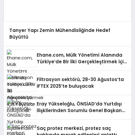
Tanyer Yapı Zemin Mühendisliğinde Hedef
Büyüttü
Ehane.com, Mülk Yönetimi Alanında
Türkiye’de Bir İlki Gerçekleştirmek İçin
Yayında
Filtrasyon sektörü, 28-30 Ağustos’ta
IFTEX 2025’te buluşacak
Eray Yükseloğlu, ÖNSİAD’da Yurtdışı
İlişkilerinden Sorumlu Genel Başkan
Yardımcısı Oldu
Saç protez merkezi, protez saç
hakkında merak edilenleri anlattı