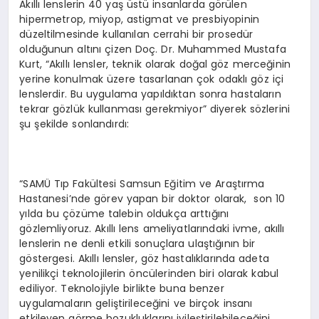
Akıllı lenslerin 40 yaş üstü insanlarda görülen
hipermetrop, miyop, astigmat ve presbiyopinin
düzeltilmesinde kullanılan cerrahi bir prosedür
olduğunun altını çizen Doç. Dr. Muhammed Mustafa
Kurt, “Akıllı lensler, teknik olarak doğal göz merceğinin
yerine konulmak üzere tasarlanan çok odaklı göz içi
lenslerdir. Bu uygulama yapıldıktan sonra hastaların
tekrar gözlük kullanması gerekmiyor” diyerek sözlerini
şu şekilde sonlandırdı:
“SAMÜ Tıp Fakültesi Samsun Eğitim ve Araştırma
Hastanesi’nde görev yapan bir doktor olarak, son 10
yılda bu çözüme talebin oldukça arttığını
gözlemliyoruz. Akıllı lens ameliyatlarındaki ivme, akıllı
lenslerin ne denli etkili sonuçlara ulaştığının bir
göstergesi. Akıllı lensler, göz hastalıklarında adeta
yenilikçi teknolojilerin öncülerinden biri olarak kabul
ediliyor. Teknolojiyle birlikte buna benzer
uygulamaların geliştirileceğini ve birçok insanı
etkileyen görme bozukluklarını iyileştirilebileceğini