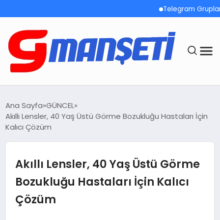
Telegram Grupları H
ANASAYFA
Ana Sayfa
GÜNCEL
Akıllı Lensler, 40 Yaş Üstü Görme Bozukluğu Hastaları İçin
DEMOLAR
Kalıcı Çözüm
MEGA MENÜ
Akıllı Lensler, 40 Yaş Üstü Görme
TEKNOLOJI
Bozukluğu Hastaları İçin Kalıcı
Çözüm
OYUN