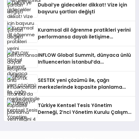
Dubai’ye gidecekler dikkat! Vize için
başvuru şartları değişti
Kuramsal dil öğrenme pratikleri yerini
performansa dayalı iletişime
bırakıyor
INFLOW Global Summit, dünyaca ünlü
Influencerları İstanbul’da
buluşturuyor
SESTEK yeni çözümü ile, çağrı
merkezlerinde kapasite planlama
verimliliğini 4 kat artırıyor
Türkiye Kentsel Tesis Yönetim
Derneği, 2’nci Yönetim Kurulu Çalışma
Kampı düzenlendi
Haberin Doğru Adresi