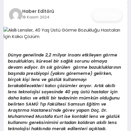
İŞ DÜNYASI
Haber Editörü
Paylaş
18 Kasım 2024
ANA DEMO
TEKNOLOJI
MAGAZIN
Dünya genelinde 2,2 milyar insanı etkileyen görme
bozuklukları, küresel bir sağlık sorunu olmaya
KRIPTO PARA
devam ediyor. En sık görülen görme bozukluklarının
başında presbiyopi (yakını görememe) gelirken,
GEZI & SEYAHAT
birçok kişi lens ve gözlük kullanmayı
bırakabilecekleri kalıcı çözümler arıyor. Artık akıllı
lens teknolojisi sayesinde 40 yaş üstü hastalar için
OYUN
daha kalıcı ve etkili bir tedavinin mümkün olduğunu
belirten SAMÜ Tıp Fakültesi Samsun Eğitim ve
Araştırma Hastanesi’nde görev yapan Doç. Dr.
Muhammed Mustafa Kurt ise kontakt lens ve gözlük
kullanımı gereksinimini ortadan kaldıran akıllı lens
teknolojisi hakkında merak edilenleri açıkladı.