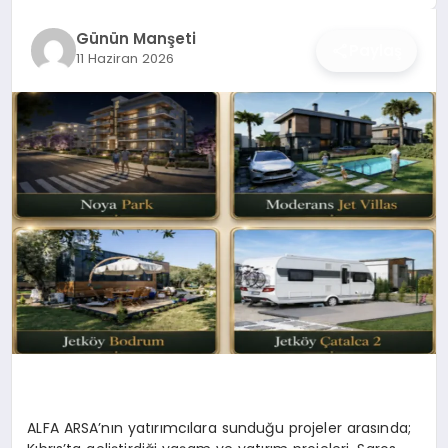
İŞ DÜNYASI
Günün Manşeti
Paylaş
11 Haziran 2026
ANA DEMO
TEKNOLOJI
MAGAZIN
KRIPTO PARA
GEZI & SEYAHAT
OYUN
ALFA ARSA’nın yatırımcılara sunduğu projeler arasında;