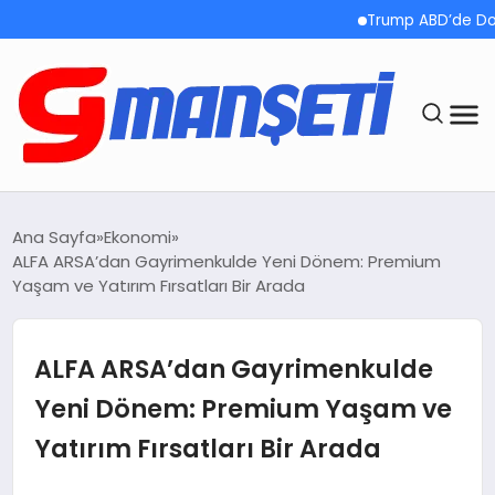
Trump ABD’de Doğumla 
ANASAYFA
Ana Sayfa
Ekonomi
ALFA ARSA’dan Gayrimenkulde Yeni Dönem: Premium
DEMOLAR
Yaşam ve Yatırım Fırsatları Bir Arada
MEGA MENÜ
ALFA ARSA’dan Gayrimenkulde
TEKNOLOJI
Yeni Dönem: Premium Yaşam ve
Yatırım Fırsatları Bir Arada
OYUN