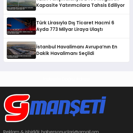
Kapasite Yatırımcılara Tahsis Ediliyor
Türk Lirasıyla Dış Ticaret Hacmi 6
Ayda 773 Milyar Liraya Ulaştı
İstanbul Havalimanı Avrupa’nın En
Dakik Havalimanı Seçildi
Haberin Doğru Adresi
Reklam & işbirliği:
habersonuclari@gmail.om