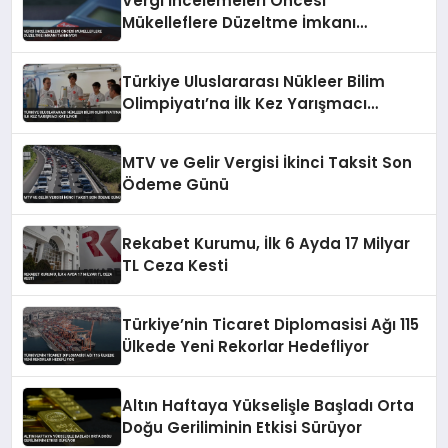
Vergi İncelemeleri Öncesi
Mükelleflere Düzeltme İmkanı
Tanınıyor
Türkiye Uluslararası Nükleer Bilim
Olimpiyatı’na İlk Kez Yarışmacı
Katılıyor
MTV ve Gelir Vergisi İkinci Taksit Son
Ödeme Günü
Rekabet Kurumu, İlk 6 Ayda 17 Milyar
TL Ceza Kesti
Türkiye’nin Ticaret Diplomasisi Ağı 115
Ülkede Yeni Rekorlar Hedefliyor
Altın Haftaya Yükselişle Başladı Orta
Doğu Geriliminin Etkisi Sürüyor