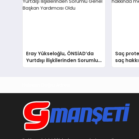
Eray Yükseloğlu, ÖNSİAD’da
Saç prote
Yurtdışı İlişkilerinden Sorumlu
saç hakkı
Genel Başkan Yardımcısı Oldu
anlattı
Haberin Doğru Adresi