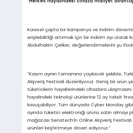
“
Herkes hayalindeki cihaza maliyet avantaj
Küresel çapta bir kampanya ve indirim dönemi o
erişilebilirliği artırmak için bir indirim ayı olar
Abdulhakim Çeliker, değerlendirmelerini şu ifade
“Kasım ayının tamamına yayılacak şekilde, Türk
Alışveriş Festivali düzenliyoruz. Geniş bir ürü
tüketicilerin hayallerindeki cihazlara ulaşmasını
hayalindeki teknoloji ürünlerine 12 ay taksit fırsat
kavuşabiliyor. Tüm dünyada Cyber Monday gibi 
ayında tüketici elektroniği ürünü satın almayı pl
mağazası Senatech’in Online Alışveriş Festival
ürünleri keşfetmeye davet ediyoruz.”