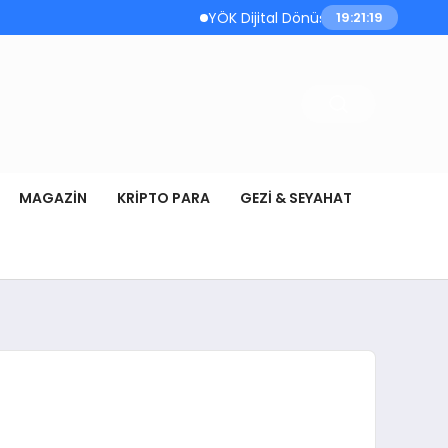
YÖK Dijital Dönüşüm Kapsamında Bilişim 
19:21:20
MAGAZIN
KRIPTO PARA
GEZI & SEYAHAT