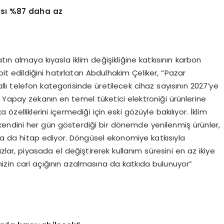
kısı %87 daha az
atın almaya kıyasla iklim değişikliğine katkısının karbon
 edildiğini hatırlatan Abdulhakim Çeliker, “Pazar
kıllı telefon kategorisinde üretilecek cihaz sayısının 2027’ye
 Yapay zekanın en temel tüketici elektroniği ürünlerine
özelliklerini içermediği için eski gözüyle bakılıyor. İklim
yla kendini her gün gösterdiği bir dönemde yenilenmiş ürünler,
ara da hitap ediyor. Döngüsel ekonomiye katkısıyla
zlar, piyasada el değiştirerek kullanım süresini en az ikiye
izin cari açığının azalmasına da katkıda bulunuyor”