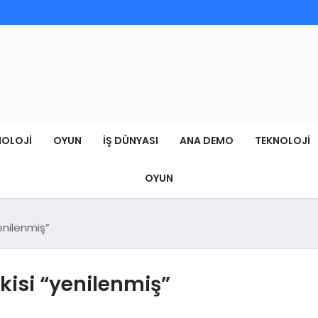
NOLOJI
OYUN
İŞ DÜNYASI
ANA DEMO
TEKNOLOJI
OYUN
enilenmiş”
kisi “yenilenmiş”