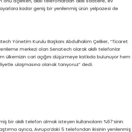
önü açılırken, akıllı telefonlardan akıllı saatlere, ev
isayarlara kadar geniş bir yenilenmiş ürün yelpazesi de
natech Yönetim Kurulu Başkanı Abdulhakim Çeliker, “Ticaret
ir yenileme merkezi olan Senatech olarak akıllı telefonlar
em ülkemizin cari açığını düşürmeye katkıda bulunuyor hem
aliyetle ulaşmasına olanak tanıyoruz” dedi.
 bir akıllı telefon almak isteyen kullanıcıların %67’sinin
ştırma ayrıca, Avrupa’daki 5 telefondan ikisinin yenilenmiş