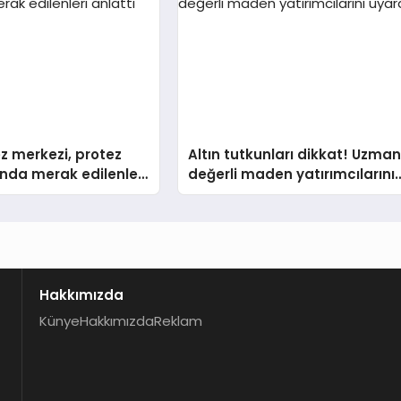
z merkezi, protez
Altın tutkunları dikkat! Uzman
nda merak edilenleri
değerli maden yatırımcılarını
uyardı!
Hakkımızda
Künye
Hakkımızda
Reklam