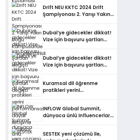
Drift NEU KKTC 2024 Drift
Şampiyonası 2. Yarışı Yakın
Doğu Kampüsünde
Gerçekleştirildi
Dubai’ye gidecekler dikkat!
Vize için başvuru şartları
değişti
Dubai’ye gidecekler dikkat!
Vize için başvuru şartları
değişti
Kuramsal dil öğrenme
pratikleri yerini
performansa dayalı
iletişime bırakıyor
INFLOW Global Summit,
dünyaca ünlü Influencerları
İstanbul’da buluşturuyor
SESTEK yeni çözümü ile,