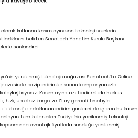
ıyla kavuşabilecek”
larak kutlanan kasım ayını son teknoloji ürünlerin
ak kutladıklarını belirten Senatech Yönetim Kurulu Başkanı
lerle sonlandırdı:
iye’nin yenilenmiş teknoloji mağazası Senatech’te Online
n yelpazesinde cazip indirimler sunan kampanyamızla
 kolaylaştırıyoruz. Kasım ayına özel indirimlerle herkes
ı, hızlı, ücretsiz kargo ve 12 ay garanti fırsatıyla
elektroniğe odaklanan indirim günlerini de içeren bu kasım
anlayan tüm kullanıcıları Türkiye’nin yenilenmiş teknoloji
i kapsamında avantajlı fiyatlarla sunduğu yenilenmiş