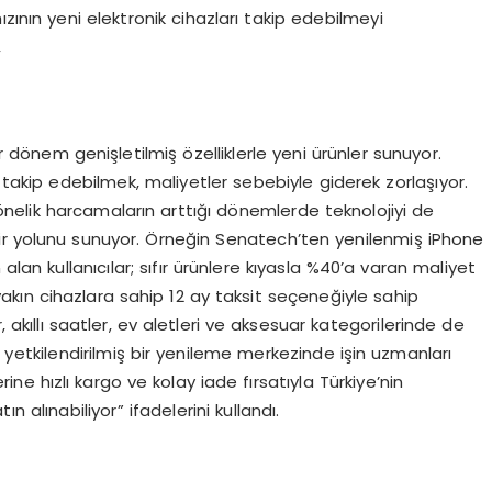
zının yeni elektronik cihazları takip edebilmeyi
,
er dönem genişletilmiş özelliklerle yeni ürünler sunuyor.
ak takip edebilmek, maliyetler sebebiyle giderek zorlaşıyor.
yönelik harcamaların arttığı dönemlerde teknolojiyi de
ir yolunu sunuyor. Örneğin Senatech’ten yenilenmiş iPhone
an kullanıcılar; sıfır ürünlere kıyasla %40’a varan maliyet
ra yakın cihazlara sahip 12 ay taksit seçeneğiyle sahip
lar, akıllı saatler, ev aletleri ve aksesuar kategorilerinde de
, yetkilendirilmiş bir yenileme merkezinde işin uzmanları
ine hızlı kargo ve kolay iade fırsatıyla Türkiye’nin
 alınabiliyor” ifadelerini kullandı.