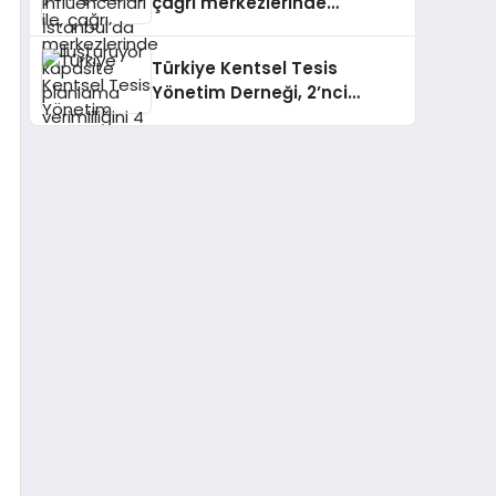
çağrı merkezlerinde
kapasite planlama
verimliliğini 4 kat artırıyor
Türkiye Kentsel Tesis
Yönetim Derneği, 2’nci
Yönetim Kurulu Çalışma
Kampı düzenlendi