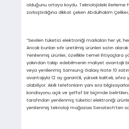
olduğunu ortaya koydu. Teknolojideki ilerleme hı
zorlaştırdığına dikkat çeken Abdulhakim Çeliker
“Sevilen tüketici elektroniği markaları her yıl, h
Ancak bunları sıfır üretilmiş ürünleri satın alar
Yenilenmiş ürünler, özellikle temel ihtiyaçlara 
yakından takip edebilmenin maliyet avantajlı b
veya yenilenmiş Samsung Galaxy Note 10 satın al
avantajıyla 12 ay garantili, yüksek kaliteli, sıfı
olabiliyor. Akıllı telefonların yanı sıra bilgisayar
kondisyonu açık ve şeffaf bir biçimde belirtilen
tarafından yenilenmiş tüketici elektroniği ürünler
yenilenmiş teknoloji mağazası Senatech’ten satın