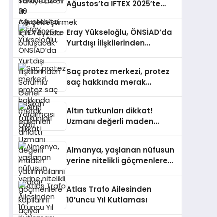
Ağustos’ta IFTEX 2025’te
buluşacak
Eray Yükseloğlu, ÖNSİAD’da
Yurtdışı İlişkilerinden
Sorumlu Genel Başkan
Yardımcısı Oldu
Saç protez merkezi, protez
saç hakkında merak
edilenleri anlattı
Altın tutkunları dikkat!
Uzmanı değerli maden
yatırımcılarını uyardı!
Almanya, yaşlanan nüfusun
yerine nitelikli göçmenlere
kapılarını açıyor
Atlas Trafo Ailesinden
10’uncu Yıl Kutlaması