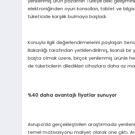
yenilenmiş ürün pazarının Türkiye’deki gelişiminin 
elektroniğinden oyun konsolları, tablet ve bilg
tüketicide karşılık bulmaya başladı.
Konuyla ilgili değerlendirmelerini paylaşan Se
Bakanlığı tarafından yetkilendirilmiş, lisanslı b
başta olmak üzere, birçok yenilenmiş ürünle h
de tüketicilerin diledikleri cihazlara daha az m
%40 daha avantajlı fiyatlar sunuyor
Avrupa’da gerçekleştirilen araştırmada yenilenmiş
temel motivasyonu maliyet olarak öne çıktı. Ara