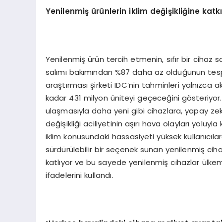
Yenilenmiş ürünlerin iklim değişikliğine kat
Yenilenmiş ürün tercih etmenin, sıfır bir cihaz s
salımı bakımından %87 daha az olduğunun tespit
araştırması şirketi IDC’nin tahminleri yalnızca a
kadar 431 milyon üniteyi geçeceğini gösteriyor.
ulaşmasıyla daha yeni gibi cihazlara, yapay zeka 
değişikliği aciliyetinin aşırı hava olayları yolu
iklim konusundaki hassasiyeti yüksek kullanıcıl
sürdürülebilir bir seçenek sunan yenilenmiş ciha
katlıyor ve bu sayede yenilenmiş cihazlar ülkem
ifadelerini kullandı.