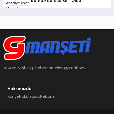
Kamp Kadrosu Belli Oldu
Haberin Doğru Adresi
Reklam & işbirliği:
habersonuclari@gmail.om
Hakkımızda
Künye
Hakkımızda
Reklam