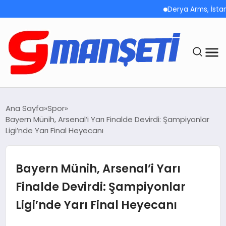
Derya Arms, İstanbu
ANASAYFA
Ana Sayfa
Spor
Bayern Münih, Arsenal’i Yarı Finalde Devirdi: Şampiyonlar
DEMOLAR
Ligi’nde Yarı Final Heyecanı
MEGA MENÜ
Bayern Münih, Arsenal’i Yarı
TEKNOLOJI
Finalde Devirdi: Şampiyonlar
Ligi’nde Yarı Final Heyecanı
OYUN