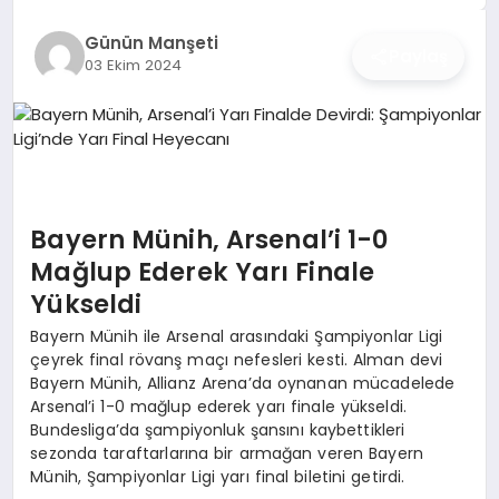
İŞ DÜNYASI
Günün Manşeti
Paylaş
03 Ekim 2024
ANA DEMO
TEKNOLOJI
MAGAZIN
Bayern Münih, Arsenal’i 1-0
KRIPTO PARA
Mağlup Ederek Yarı Finale
Yükseldi
GEZI & SEYAHAT
Bayern Münih ile Arsenal arasındaki Şampiyonlar Ligi
OYUN
çeyrek final rövanş maçı nefesleri kesti. Alman devi
Bayern Münih, Allianz Arena’da oynanan mücadelede
Arsenal’i 1-0 mağlup ederek yarı finale yükseldi.
Bundesliga’da şampiyonluk şansını kaybettikleri
sezonda taraftarlarına bir armağan veren Bayern
Münih, Şampiyonlar Ligi yarı final biletini getirdi.