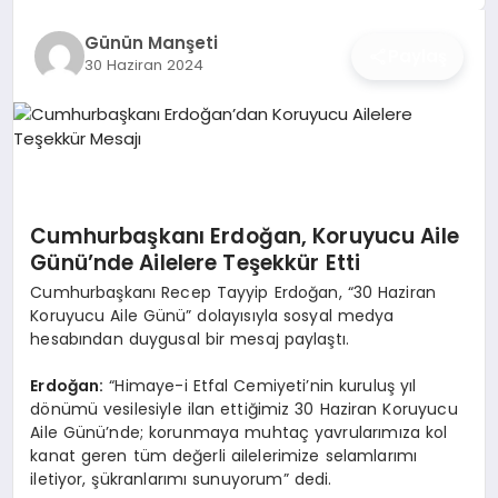
İŞ DÜNYASI
Günün Manşeti
Paylaş
30 Haziran 2024
ANA DEMO
TEKNOLOJI
MAGAZIN
Cumhurbaşkanı Erdoğan, Koruyucu Aile
KRIPTO PARA
Günü’nde Ailelere Teşekkür Etti
Cumhurbaşkanı Recep Tayyip Erdoğan, “30 Haziran
GEZI & SEYAHAT
Koruyucu Aile Günü” dolayısıyla sosyal medya
hesabından duygusal bir mesaj paylaştı.
OYUN
Erdoğan:
“Himaye-i Etfal Cemiyeti’nin kuruluş yıl
dönümü vesilesiyle ilan ettiğimiz 30 Haziran Koruyucu
Aile Günü’nde; korunmaya muhtaç yavrularımıza kol
kanat geren tüm değerli ailelerimize selamlarımı
iletiyor, şükranlarımı sunuyorum” dedi.