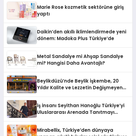
Düzenleyici Onaylarını Aldı
Marie Rose kozmetik sektörüne giriş
yaptı
Daikin’den akıllı iklimlendirmede yeni
dönem: Madoka Plus Türkiye’de
Metal Sandalye mi Ahşap Sandalye
mi? Hangisi Daha Avantajlı?
Beylikdüzü’nde Beylik İşkembe, 20
Yıldır Kalite ve Lezzetin Değişmeyen
Adresi
İş İnsanı Seyithan Hanoğlu Türkiye’yi
Uluslararası Arenada Tanıtmayı
Hedefliyor
Mirabellix, Türkiye’den dünyaya