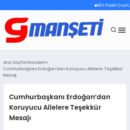
SRV Padel Court, Tü
ANASAYFA
Ana Sayfa
Gündem
Cumhurbaşkanı Erdoğan’dan Koruyucu Ailelere Teşekkür
DEMOLAR
Mesajı
MEGA MENÜ
Cumhurbaşkanı Erdoğan’dan
TEKNOLOJI
Koruyucu Ailelere Teşekkür
Mesajı
OYUN