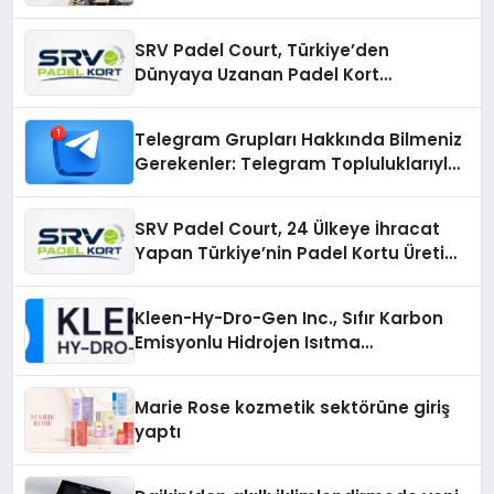
SRV Padel Court, Türkiye’den
Dünyaya Uzanan Padel Kort
Üretiminde Güvenin Adresi
Telegram Grupları Hakkında Bilmeniz
Gerekenler: Telegram Topluluklarıyla
Güncel Kalmak
SRV Padel Court, 24 Ülkeye İhracat
Yapan Türkiye’nin Padel Kortu Üretim
Gücü
Kleen-Hy-Dro-Gen Inc., Sıfır Karbon
Emisyonlu Hidrojen Isıtma
Teknolojisinde ISO ve TSSA
Düzenleyici Onaylarını Aldı
Marie Rose kozmetik sektörüne giriş
yaptı