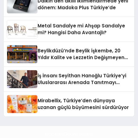
Daikin’den akıllı iklimlendirmede yeni
dönem: Madoka Plus Türkiye’de
Metal Sandalye mi Ahşap Sandalye
mi? Hangisi Daha Avantajlı?
Beylikdüzü’nde Beylik İşkembe, 20
Yıldır Kalite ve Lezzetin Değişmeyen
Adresi
İş İnsanı Seyithan Hanoğlu Türkiye’yi
Uluslararası Arenada Tanıtmayı
Hedefliyor
Mirabellix, Türkiye’den dünyaya
uzanan güçlü büyümesini sürdürüyor
Haberin Doğru Adresi