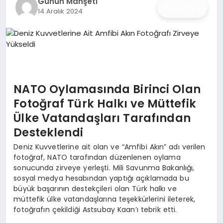
Günün Manşeti
İŞ DÜNYASI
Paylaş
14 Aralık 2024
ANA DEMO
TEKNOLOJI
MAGAZIN
NATO Oylamasında Birinci Olan
Fotoğraf Türk Halkı ve Müttefik
KRIPTO PARA
Ülke Vatandaşları Tarafından
Desteklendi
GEZI & SEYAHAT
Deniz Kuvvetlerine ait olan ve “Amfibi Akın” adı verilen
fotoğraf, NATO tarafından düzenlenen oylama
OYUN
sonucunda zirveye yerleşti. Mili Savunma Bakanlığı,
sosyal medya hesabından yaptığı açıklamada bu
büyük başarının destekçileri olan Türk halkı ve
müttefik ülke vatandaşlarına teşekkürlerini ileterek,
fotoğrafın çekildiği Astsubay Kaan’ı tebrik etti.