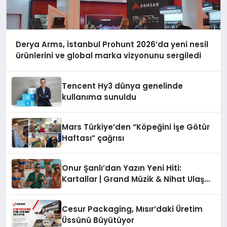
Derya Arms, İstanbul Prohunt 2026’da yeni nesil
ürünlerini ve global marka vizyonunu sergiledi
Tencent Hy3 dünya genelinde
kullanıma sunuldu
Mars Türkiye’den “Köpeğini İşe Götür
Haftası” çağrısı
Onur Şanlı’dan Yazın Yeni Hiti:
Kartallar | Grand Müzik & Nihat Ulaş
İmzalı Yeni Şarkı
Cesur Packaging, Mısır’daki Üretim
Üssünü Büyütüyor