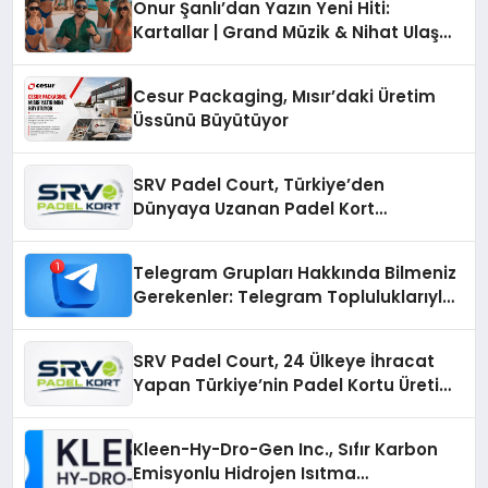
Onur Şanlı’dan Yazın Yeni Hiti:
Kartallar | Grand Müzik & Nihat Ulaş
İmzalı Yeni Şarkı
Cesur Packaging, Mısır’daki Üretim
Üssünü Büyütüyor
SRV Padel Court, Türkiye’den
Dünyaya Uzanan Padel Kort
Üretiminde Güvenin Adresi
Telegram Grupları Hakkında Bilmeniz
Gerekenler: Telegram Topluluklarıyla
Güncel Kalmak
SRV Padel Court, 24 Ülkeye İhracat
Yapan Türkiye’nin Padel Kortu Üretim
Gücü
Kleen-Hy-Dro-Gen Inc., Sıfır Karbon
Emisyonlu Hidrojen Isıtma