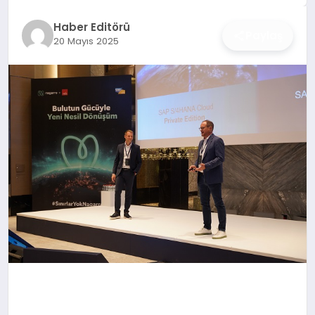
İŞ DÜNYASI
Haber Editörü
Paylaş
20 Mayıs 2025
ANA DEMO
TEKNOLOJI
MAGAZIN
KRIPTO PARA
GEZI & SEYAHAT
OYUN