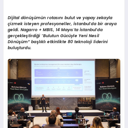
Dijital d
ö
nüşümü
n rotas
ını bulut ve yapay zekayla
çizmek isteyen profesyoneller, İstanbul
’
da bir araya
geldi.
Nagarro + MBIS
,
14 May
ıs
’
ta İstanbul
’
da
gerçekleştirdiği
“
Bulutun Gücüyle Yeni Nesil
Dönüşüm
” başlıklı etkinlikte 80 teknoloji liderini
buluşturdu.