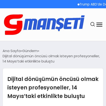
Trump ABD’de Doğumla Vata
ANASAYFA
Ana Sayfa
Gündem
Dijital dönüşümün öncüsü olmak isteyen profesyoneller,
DEMOLAR
14 Mayıs’taki etkinlikte buluştu
MEGA MENÜ
Dijital dönüşümün öncüsü olmak
TEKNOLOJI
isteyen profesyoneller, 14
Mayıs’taki etkinlikte buluştu
OYUN