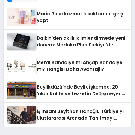
Teknolojisinde ISO ve TSSA
Düzenleyici Onaylarını Aldı
Marie Rose kozmetik sektörüne giriş
yaptı
Daikin’den akıllı iklimlendirmede yeni
dönem: Madoka Plus Türkiye’de
Metal Sandalye mi Ahşap Sandalye
mi? Hangisi Daha Avantajlı?
Beylikdüzü’nde Beylik İşkembe, 20
Yıldır Kalite ve Lezzetin Değişmeyen
Adresi
İş İnsanı Seyithan Hanoğlu Türkiye’yi
Uluslararası Arenada Tanıtmayı
Hedefliyor