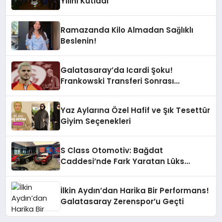
Yılını Kutladı
Ramazanda Kilo Almadan Sağlıklı
Beslenin!
Galatasaray’da Icardi Şoku!
Frankowski Transferi Sonrası
Kontenjan Engeli
Yaz Aylarına Özel Hafif ve Şık Tesettür
Giyim Seçenekleri
S Class Otomotiv: Bağdat
Caddesi’nde Fark Yaratan Lüks
Deneyimi
İlkin Aydın’dan Harika Bir Performans!
Galatasaray Zerenspor’u Geçti