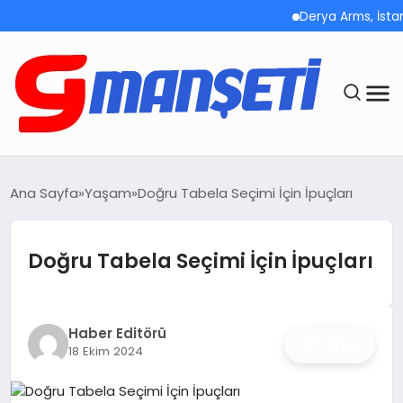
Derya Arms, İstanbul P
ANASAYFA
Ana Sayfa
Yaşam
Doğru Tabela Seçimi İçin İpuçları
DEMOLAR
Doğru Tabela Seçimi İçin İpuçları
MEGA MENÜ
TEKNOLOJI
Haber Editörü
Paylaş
18 Ekim 2024
OYUN