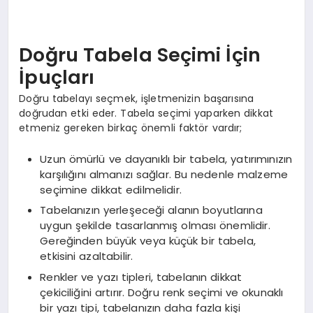
İŞ DÜNYASI
ANA DEMO
Doğru Tabela Seçimi İçin
İpuçları
TEKNOLOJI
Doğru tabelayı seçmek, işletmenizin başarısına
doğrudan etki eder. Tabela seçimi yaparken dikkat
MAGAZIN
etmeniz gereken birkaç önemli faktör vardır;
KRIPTO PARA
Uzun ömürlü ve dayanıklı bir tabela, yatırımınızın
karşılığını almanızı sağlar. Bu nedenle malzeme
GEZI & SEYAHAT
seçimine dikkat edilmelidir.
Tabelanızın yerleşeceği alanın boyutlarına
OYUN
uygun şekilde tasarlanmış olması önemlidir.
Gereğinden büyük veya küçük bir tabela,
etkisini azaltabilir.
Renkler ve yazı tipleri, tabelanın dikkat
çekiciliğini artırır. Doğru renk seçimi ve okunaklı
bir yazı tipi, tabelanızın daha fazla kişi