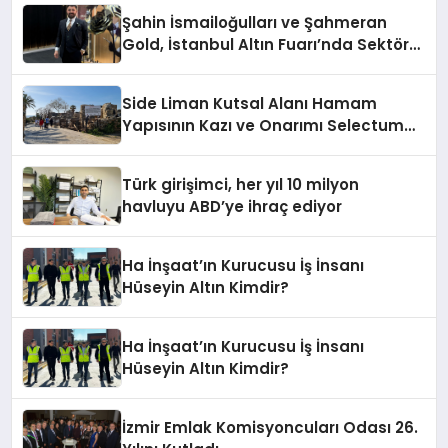
Şahin İsmailoğulları ve Şahmeran
Gold, İstanbul Altın Fuarı’nda Sektöre
Damga Vurdu
Side Liman Kutsal Alanı Hamam
Yapısının Kazı ve Onarımı Selectum
Hotels&Resorts’un da Katkılarıyla
Tamamlandı
Türk girişimci, her yıl 10 milyon
havluyu ABD’ye ihraç ediyor
Ha İnşaat’ın Kurucusu İş İnsanı
Hüseyin Altın Kimdir?
Ha İnşaat’ın Kurucusu İş İnsanı
Hüseyin Altın Kimdir?
İzmir Emlak Komisyoncuları Odası 26.