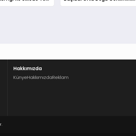
Hedefliyor
Etkisi Sürüyor
Hakkımızda
Künye
Hakkımızda
Reklam
r.