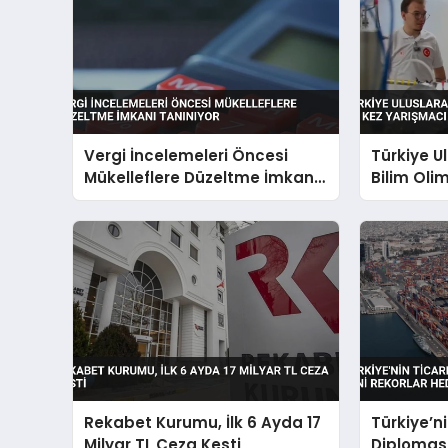
Vergi İncelemeleri Öncesi
Türkiye U
Mükelleflere Düzeltme İmkanı
Bilim Olim
Tanınıyor
Yarışmacı
Rekabet Kurumu, İlk 6 Ayda 17
Türkiye’n
Milyar TL Ceza Kesti
Diplomasi