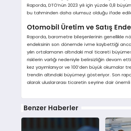
Raporda, DTÖ’nün 2023 yılı için yüzde 0,8 b
bu tahminden daha olumsuz olduğu ifade edild
Otomobil Üretim ve Satış End
Raporda, barometre bileşenlerinin genellikle nö
endeksinin son dönemde ivme kaybettiği ancak t
yılın ortalamanın altındaki mal ticareti büyüm
risklerin varlığı nedeniyle belirsizliğin devam e
kez yayımlanıyor ve 100’den büyük okumalar tre
trendin altındaki büyümeyi gösteriyor. Son rapor
alarak uluslararası ticaretin seyrine dair önemli
Benzer Haberler