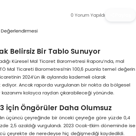
0 Yorum Yapıldı
Paylaş
k Belirsiz Bir Tablo Sunuyor
adığı Küresel Mal Ticaret Barometresi Raporu’nda, mal
TÖ Mal Ticareti Barometresi’nin 100,6 puanla temel değerin
icaretinin 2024’ün ilk aylarında kademeli olarak
 ediyor. Ancak raporda vurgulanan bir nokta da bölgesel
bir kazanımı kolayca raydan çıkarabileceği yönünde.
023 İçin Öngörüler Daha Olumsuz
lın üçüncü çeyreğinde bir önceki çeyreğe göre yüzde 0,4
yüzde 2,5 azaldığı vurgulandı. 2023 Ocak-Ekim döneminde ise
üncü çeyrekte de neredeyse hiç değişmediği kaydedildi.