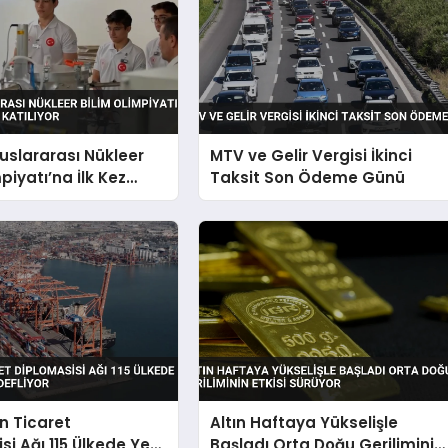
luslararası Nükleer
MTV ve Gelir Vergisi İkinci
piyatı’na İlk Kez
Taksit Son Ödeme Günü
 Katılıyor
in Ticaret
Altın Haftaya Yükselişle
si Ağı 115 Ülkede Yeni
Başladı Orta Doğu Geriliminin