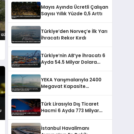
Açıldı
Mayıs Ayında Ücretli Çalışan
Sayısı Yıllık Yüzde 0,5 Arttı
Türkiye’den Norveç’e İlk Yarı
İhracatı Rekor Kırdı
Türkiye’nin AB’ye İhracatı 6
Ayda 54.5 Milyar Dolara
Ulaştı
YEKA Yarışmalarıyla 2400
Megavat Kapasite
Yatırımcılara Tahsis Ediliyor
Türk Lirasıyla Dış Ticaret
Hacmi 6 Ayda 773 Milyar
Liraya Ulaştı
İstanbul Havalimanı