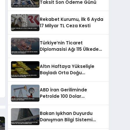
Taksit Son Ödeme Günü
Rekabet Kurumu, İlk 6 Ayda
17 Milyar TL Ceza Kesti
Türkiye’nin Ticaret
Diplomasisi Ağı 115 Ülkede
Yeni Rekorlar Hedefliyor
Altın Haftaya Yükselişle
Başladı Orta Doğu
Geriliminin Etkisi Sürüyor
ABD İran Geriliminde
Petrolde 100 Dolar
Senaryoları Tetiklendi
Bakan Işıkhan Duyurdu
Danışman Bilgi Sistemi
Öğrenci ve Velilerin Erişimine