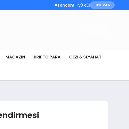
Tencent Hy3 dünya genelinde kullanıma
19:36:45
MAGAZIN
KRIPTO PARA
GEZI & SEYAHAT
endirmesi