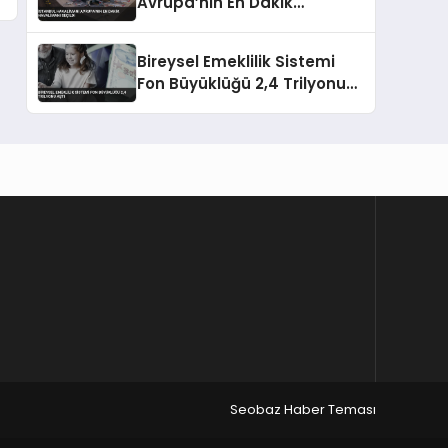
Avrupa’nın En Dakik
Havalimanı Seçildi
Bireysel Emeklilik Sistemi
Fon Büyüklüğü 2,4 Trilyonu
Aştı
Seobaz Haber Teması