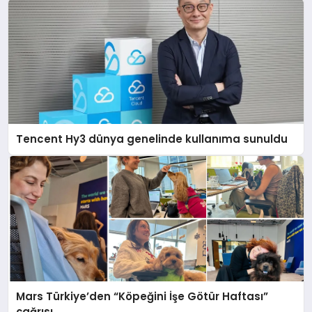
Tencent Hy3 dünya genelinde kullanıma sunuldu
Mars Türkiye’den “Köpeğini İşe Götür Haftası”
çağrısı