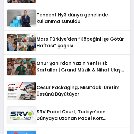
vizyonunu sergiledi
Tencent Hy3 dünya genelinde
kullanıma sunuldu
Mars Türkiye’den “Köpeğini İşe Götür
Haftası” çağrısı
Onur Şanlı’dan Yazın Yeni Hiti:
Kartallar | Grand Müzik & Nihat Ulaş
İmzalı Yeni Şarkı
Cesur Packaging, Mısır’daki Üretim
Üssünü Büyütüyor
SRV Padel Court, Türkiye’den
Dünyaya Uzanan Padel Kort
Üretiminde Güvenin Adresi