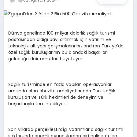
02 Ağustos 2024
İŞ DÜNYASI
ANA DEMO
Dünya genelinde 100 milyar dolarlık sağlık turizmi
TEKNOLOJI
pastasından aldığı payı artırmak için yatırım ve
teknolojik alt yapı çalışmalarını hızlandıran Türkiye’de
MAGAZIN
özel sağlık kuruluşlarının bu alandaki başarıları
geleceğe dair umutları büyütüyor.
KRIPTO PARA
GEZI & SEYAHAT
Sağlık turizminde en fazla yapılan operasyonlar
arasında olan obezite ameliyatlarında Türk sağlık
kuruluşları ve Türk hekimleri de deneyim ve
OYUN
başarılarıyla tercih ediliyor.
Son yıllarda gerçekleştirdiği yatırımlarla sağlık turizmi
sektöründe önemli oyunculardan biri haline gelen