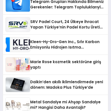
Telegram Grupları Hakkında Bilmeniz
Gerekenler: Telegram Topluluklarıyla
Güncel Kalmak
SRV Padel Court, 24 Ülkeye İhracat
Yapan Türkiye’nin Padel Kortu Üretim
Gücü
Kleen-Hy-Dro-Gen Inc., Sıfır Karbon
Emisyonlu Hidrojen Isıtma
Teknolojisinde ISO ve TSSA
Düzenleyici Onaylarını Aldı
Marie Rose kozmetik sektörüne giriş
yaptı
Daikin’den akıllı iklimlendirmede yeni
dönem: Madoka Plus Türkiye’de
Metal Sandalye mi Ahşap Sandalye
mi? Hangisi Daha Avantajlı?