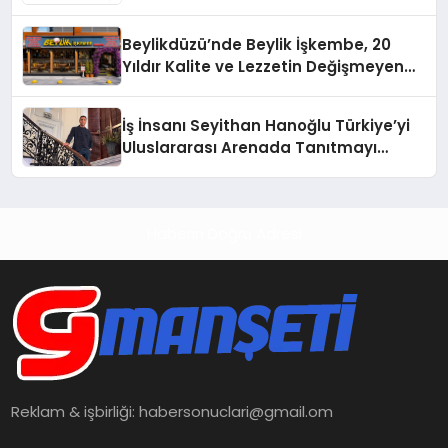
Beylikdüzü’nde Beylik İşkembe, 20
Yıldır Kalite ve Lezzetin Değişmeyen
Adresi
İş İnsanı Seyithan Hanoğlu Türkiye’yi
Uluslararası Arenada Tanıtmayı
Hedefliyor
Haberin Doğru Adresi
Reklam & işbirliği:
habersonuclari@gmail.om