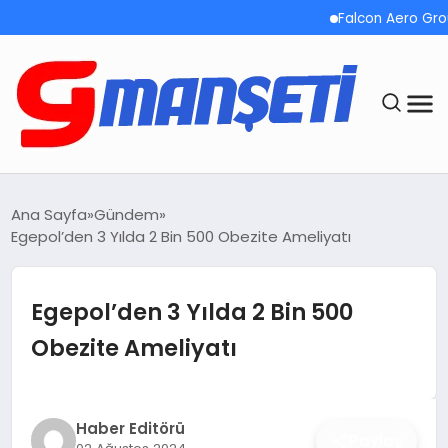
Falcon Aero Group, Kür
ANASAYFA
Ana Sayfa
Gündem
Egepol’den 3 Yılda 2 Bin 500 Obezite Ameliyatı
DEMOLAR
MEGA MENÜ
Egepol’den 3 Yılda 2 Bin 500
Obezite Ameliyatı
TEKNOLOJI
OYUN
Haber Editörü
Paylaş