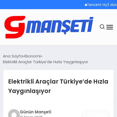
Tencent Hy3 dünya ge
ANASAYFA
Ana Sayfa
Ekonomi
Elektrikli Araçlar Türkiye’de Hızla Yaygınlaşıyor
DEMOLAR
MEGA MENÜ
Elektrikli Araçlar Türkiye’de Hızla
Yaygınlaşıyor
TEKNOLOJI
OYUN
Günün Manşeti
Paylaş