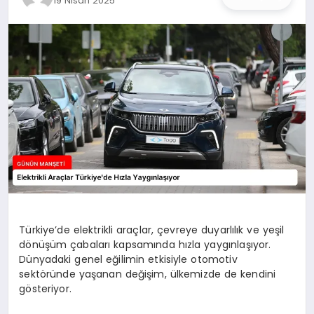
19 Nisan 2025
İŞ DÜNYASI
ANA DEMO
TEKNOLOJI
MAGAZIN
KRIPTO PARA
GEZI & SEYAHAT
OYUN
Türkiye’de elektrikli araçlar, çevreye duyarlılık ve yeşil
dönüşüm çabaları kapsamında hızla yaygınlaşıyor.
Dünyadaki genel eğilimin etkisiyle otomotiv
sektöründe yaşanan değişim, ülkemizde de kendini
gösteriyor.