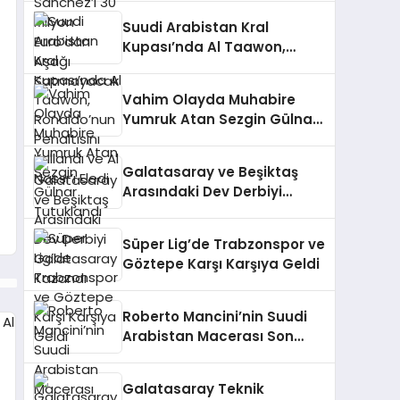
Suudi Arabistan Kral
Kupası’nda Al Taawon,
Ronaldo’nun Penaltısını
Kullandı ve Al Nassr’ı Eledi
Vahim Olayda Muhabire
Yumruk Atan Sezgin Gülnar
Tutuklandı
Galatasaray ve Beşiktaş
Arasındaki Dev Derbiyi
Galatasaray Kazandı
Süper Lig’de Trabzonspor ve
Göztepe Karşı Karşıya Geldi
Roberto Mancini’nin Suudi
Arabistan Macerası Son
Buldu
Galatasaray Teknik