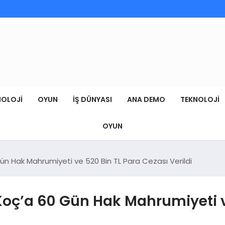
NOLOJI
OYUN
İŞ DÜNYASI
ANA DEMO
TEKNOLOJI
OYUN
ün Hak Mahrumiyeti ve 520 Bin TL Para Cezası Verildi
Koç’a 60 Gün Hak Mahrumiyeti v