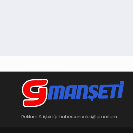
Haberin Doğru Adresi
Reklam & işbirliği:
habersonuclari@gmail.om