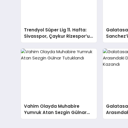
Trendyol Süper Lig 11. Hafta:
Galatasa
Sivasspor, Çaykur Rizespor’u
Sanchez’i
2-1 Mağlup Etti
Aşağı Sa
Vahim Olayda Muhabire
Galatasa
Yumruk Atan Sezgin Gülnar
Arasındak
Tutuklandı
Galatasa