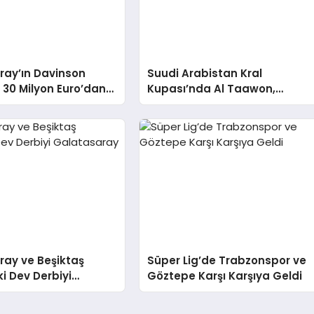
ray’ın Davinson
Suudi Arabistan Kral
 30 Milyon Euro’dan
Kupası’nda Al Taawon,
tmayacak
Ronaldo’nun Penaltısını
Kullandı ve Al Nassr’ı Eledi
ray ve Beşiktaş
Süper Lig’de Trabzonspor ve
i Dev Derbiyi
Göztepe Karşı Karşıya Geldi
ray Kazandı