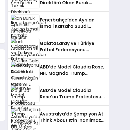
Direktörü Okan Buruk
Apandisit Ameliyatı Geçirdi
Fenerbahçe’den Ayrılan
İsmail Kartal’a Suudi
Arabistan ve
Azerbaycan’dan Teklifler
Galatasaray ve Türkiye
Geldi
Futbol Federasyonu
Arasındaki Yunus Akgün
Gerilimi
ABD’de Model Claudia Rose,
NFL Maçında Trump
Protestosu Gerçekleştirdi
ABD’de Model Claudia
Rose’un Trump Protestosu
NFL Maçını Durdurdu
Avustralya’da Şampiyon At
Think About It’in İnanılmaz
Hikayesi