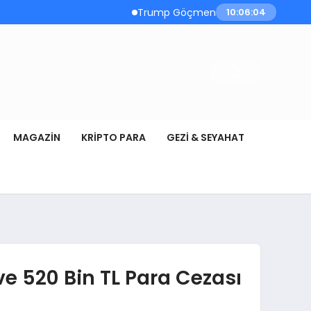
Trump Göçmen Kamyon Şoförleri Yerine
10:06:04
MAGAZIN
KRIPTO PARA
GEZI & SEYAHAT
e 520 Bin TL Para Cezası