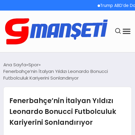
Trump ABD’de Doğum
ANASAYFA
Ana Sayfa
Spor
Fenerbahçe’nin İtalyan Yıldızı Leonardo Bonucci
DEMOLAR
Futbolculuk Kariyerini Sonlandırıyor
MEGA MENÜ
Fenerbahçe’nin İtalyan Yıldızı
TEKNOLOJI
Leonardo Bonucci Futbolculuk
Kariyerini Sonlandırıyor
OYUN