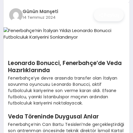
İŞ DÜNYASI
Günün Manşeti
Paylaş
14 Temmuz 2024
ANA DEMO
TEKNOLOJI
MAGAZIN
Leonardo Bonucci, Fenerbahçe’de Veda
KRIPTO PARA
Hazırlıklarında
Fenerbahçe’ye devre arasında transfer olan İtalyan
GEZI & SEYAHAT
savunma oyuncusu Leonardo Bonucci, aktif
futbolculuk kariyerine son verme kararı aldı. Efsane
OYUN
futbolcu, yarınki İstanbulspor maçının ardından
futbolculuk kariyerini noktalayacak.
Veda Töreninde Duygusal Anlar
Fenerbahçe’nin Can Bartu Tesisleri’nde gerçekleştirdiği
son antrenman öncesinde teknik direktör İsmail Kartal