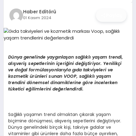
İŞ DÜNYASI
Haber Editörü
Paylaş
01 Kasım 2024
ANA DEMO
TEKNOLOJI
MAGAZIN
Dünya genelinde yaygınlaşan sağlıklı yaşam trendi,
alışveriş sepetlerinin içeriğini değiştiriyor. Yenilikçi
KRIPTO PARA
ve doğal formülasyonlarıyla gıda takviyeleri ve
kozmetik ürünleri sunan VOOP, sağlıklı yaşam
GEZI & SEYAHAT
trendini dönemsel dinamiklerine göre incelerken
tüketici eğilimlerini değerlendirdi.
OYUN
Sağlıklı yaşamın trend olmaktan çıkarak yaşam
biçimine dönüşmesi, alışveriş sepetlerini değiştiriyor.
Dünya genelindeki birçok kişi, takviye gıdalar ve
vitaminler gibi ürünlere daha fazla bütçe ayırırken,