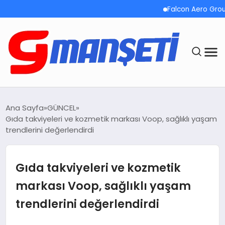
Falcon Aero Group, K
ANASAYFA
Ana Sayfa
GÜNCEL
Gıda takviyeleri ve kozmetik markası Voop, sağlıklı yaşam
DEMOLAR
trendlerini değerlendirdi
MEGA MENÜ
Gıda takviyeleri ve kozmetik
TEKNOLOJI
markası Voop, sağlıklı yaşam
trendlerini değerlendirdi
OYUN