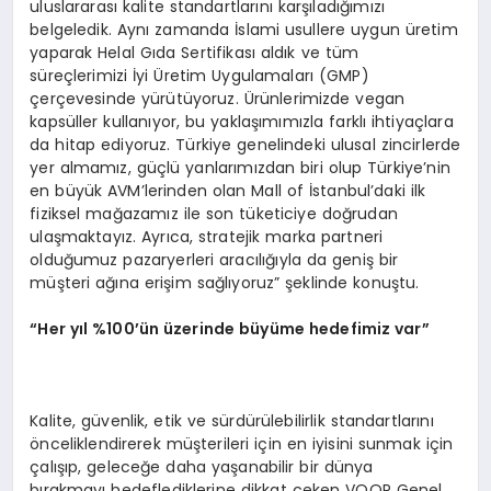
uluslararası kalite standartlarını karşıladığımızı
belgeledik. Aynı zamanda İslami usullere uygun üretim
yaparak Helal Gıda Sertifikası aldık ve tüm
süreçlerimizi İyi Üretim Uygulamaları (GMP)
çerçevesinde yürütüyoruz. Ürünlerimizde vegan
kapsüller kullanıyor, bu yaklaşımımızla farklı ihtiyaçlara
da hitap ediyoruz. Türkiye genelindeki ulusal zincirlerde
yer almamız, güçlü yanlarımızdan biri olup Türkiye’nin
en büyük AVM’lerinden olan Mall of İstanbul’daki ilk
fiziksel mağazamız ile son tüketiciye doğrudan
ulaşmaktayız. Ayrıca, stratejik marka partneri
olduğumuz pazaryerleri aracılığıyla da geniş bir
müşteri ağına erişim sağlıyoruz” şeklinde konuştu.
“Her yıl %100’ün üzerinde büyüme hedefimiz var”
Kalite, güvenlik, etik ve sürdürülebilirlik standartlarını
önceliklendirerek müşterileri için en iyisini sunmak için
çalışıp, geleceğe daha yaşanabilir bir dünya
bırakmayı hedeflediklerine dikkat çeken VOOP Genel