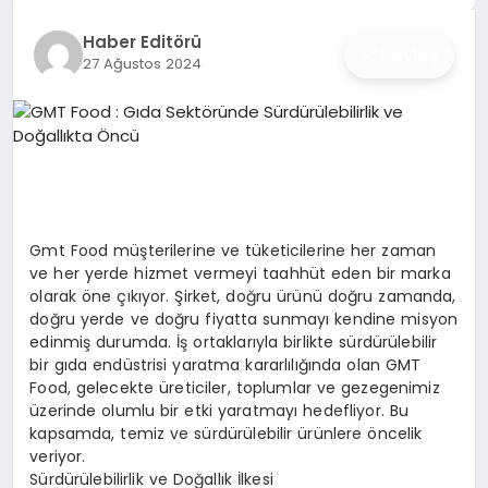
İŞ DÜNYASI
Haber Editörü
Paylaş
27 Ağustos 2024
ANA DEMO
TEKNOLOJI
MAGAZIN
KRIPTO PARA
Gmt Food müşterilerine ve tüketicilerine her zaman
ve her yerde hizmet vermeyi taahhüt eden bir marka
GEZI & SEYAHAT
olarak öne çıkıyor. Şirket, doğru ürünü doğru zamanda,
doğru yerde ve doğru fiyatta sunmayı kendine misyon
edinmiş durumda. İş ortaklarıyla birlikte sürdürülebilir
OYUN
bir gıda endüstrisi yaratma kararlılığında olan GMT
Food, gelecekte üreticiler, toplumlar ve gezegenimiz
üzerinde olumlu bir etki yaratmayı hedefliyor. Bu
kapsamda, temiz ve sürdürülebilir ürünlere öncelik
veriyor.
Sürdürülebilirlik ve Doğallık İlkesi