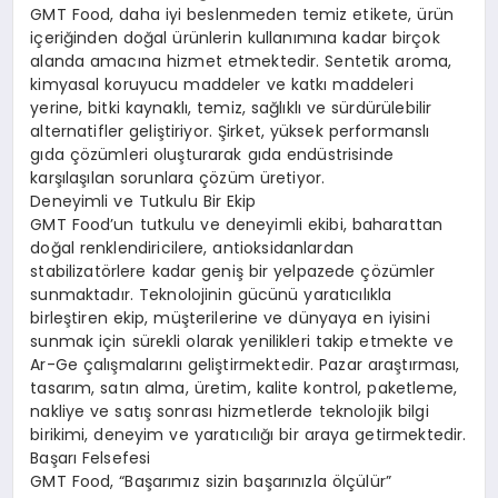
GMT Food, daha iyi beslenmeden temiz etikete, ürün
içeriğinden doğal ürünlerin kullanımına kadar birçok
alanda amacına hizmet etmektedir. Sentetik aroma,
kimyasal koruyucu maddeler ve katkı maddeleri
yerine, bitki kaynaklı, temiz, sağlıklı ve sürdürülebilir
alternatifler geliştiriyor. Şirket, yüksek performanslı
gıda çözümleri oluşturarak gıda endüstrisinde
karşılaşılan sorunlara çözüm üretiyor.
Deneyimli ve Tutkulu Bir Ekip
GMT Food’un tutkulu ve deneyimli ekibi, baharattan
doğal renklendiricilere, antioksidanlardan
stabilizatörlere kadar geniş bir yelpazede çözümler
sunmaktadır. Teknolojinin gücünü yaratıcılıkla
birleştiren ekip, müşterilerine ve dünyaya en iyisini
sunmak için sürekli olarak yenilikleri takip etmekte ve
Ar-Ge çalışmalarını geliştirmektedir. Pazar araştırması,
tasarım, satın alma, üretim, kalite kontrol, paketleme,
nakliye ve satış sonrası hizmetlerde teknolojik bilgi
birikimi, deneyim ve yaratıcılığı bir araya getirmektedir.
Başarı Felsefesi
GMT Food, “Başarımız sizin başarınızla ölçülür”