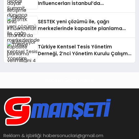
Influencerları İstanbul’da
buluşturuyor
SESTEK yeni çözümü ile, çağrı
merkezlerinde kapasite planlama
verimliliğini 4 kat artırıyor
Türkiye Kentsel Tesis Yönetim
Derneği, 2’nci Yönetim Kurulu Çalışma
Kampı düzenlendi
Haberin Doğru Adresi
Reklam & işbirliği:
habersonuclari@gmail.om