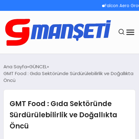
Falcon Aero Group, 
ANASAYFA
Ana Sayfa
GÜNCEL
GMT Food : Gıda Sektöründe Sürdürülebilirlik ve Doğallıkta
DEMOLAR
Öncü
MEGA MENÜ
GMT Food : Gıda Sektöründe
TEKNOLOJI
Sürdürülebilirlik ve Doğallıkta
Öncü
OYUN