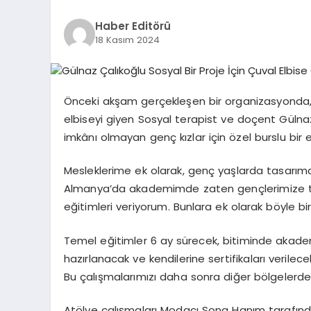
Haber Editörü
18 Kasım 2024
Önceki akşam gerçekleşen bir organizasyonda, 
elbiseyi giyen Sosyal terapist ve doçent Gülna
imkânı olmayan genç kızlar için özel burslu bir 
Mesleklerime ek olarak, genç yaşlarda tasarı
Almanya’da akademimde zaten gençlerimize te
eğitimleri veriyorum. Bunlara ek olarak böyle bi
Temel eğitimler 6 ay sürecek, bitiminde akadem
hazırlanacak ve kendilerine sertifikaları verile
Bu çalışmalarımızı daha sonra diğer bölgelerd
Atölye çalışmaları Modacı Sona Hanım tarafınd