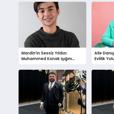
Mardin’in Sessiz Yıldızı:
Aile Danı
Muhammed Konak Işığını
Evlilik Yo
Ekranlara Taşıyor
Farkındalı
Gücünü A