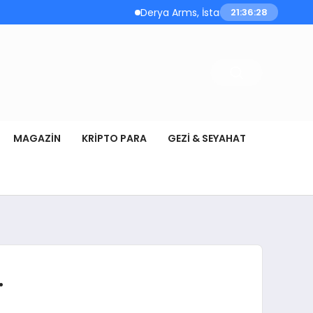
Derya Arms, İstanbul Prohunt 2026’da ye
21:36:28
MAGAZIN
KRIPTO PARA
GEZI & SEYAHAT
…