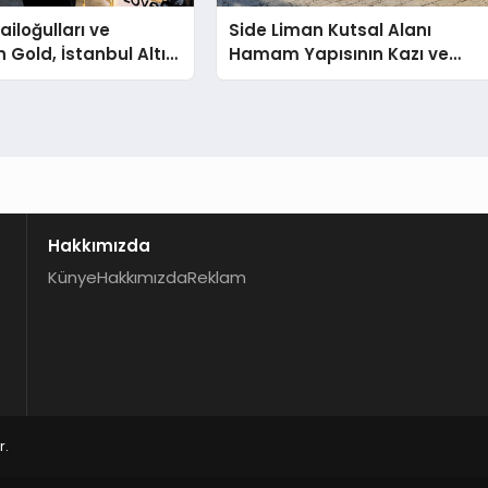
ailoğulları ve
Side Liman Kutsal Alanı
Gold, İstanbul Altın
Hamam Yapısının Kazı ve
a Sektöre Damga
Onarımı Selectum
Hotels&Resorts’un da
Katkılarıyla Tamamlandı
Hakkımızda
Künye
Hakkımızda
Reklam
r.