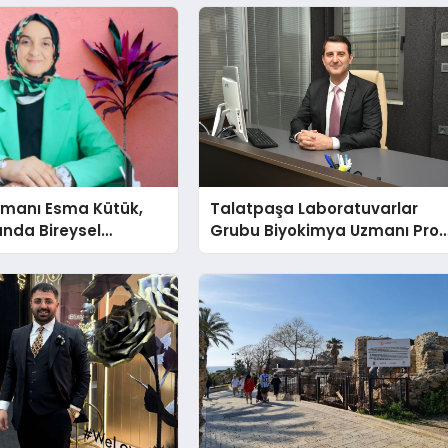
şmanı Esma Kütük,
Talatpaşa Laboratuvarlar
lunda Bireysel
Grubu Biyokimya Uzmanı Prof
ğın ve Sınırların
Dr. Ahmet Var:
nlatıyor