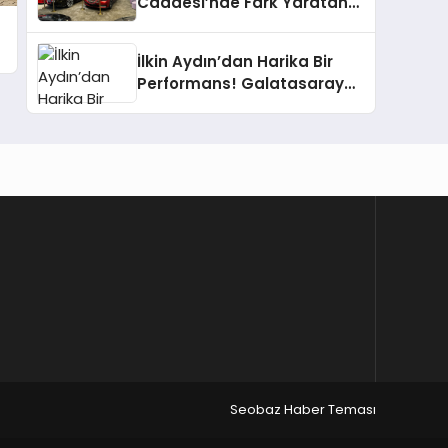
Caddesi’nde Fark Yaratan
Lüks Deneyimi
İlkin Aydın’dan Harika Bir
Performans! Galatasaray
Zerenspor’u Geçti
Seobaz Haber Teması