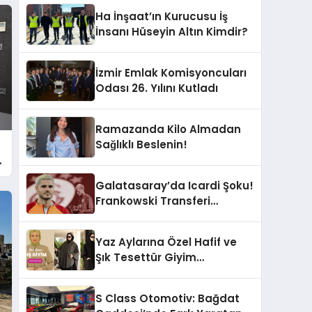
Ha İnşaat’ın Kurucusu İş
İnsanı Hüseyin Altın Kimdir?
İzmir Emlak Komisyoncuları
Odası 26. Yılını Kutladı
Ramazanda Kilo Almadan
Sağlıklı Beslenin!
.
Galatasaray’da Icardi Şoku!
Frankowski Transferi
Sonrası Kontenjan Engeli
Yaz Aylarına Özel Hafif ve
Şık Tesettür Giyim
Seçenekleri
S Class Otomotiv: Bağdat