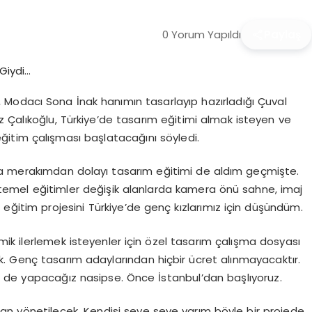
0 Yorum Yapıldı
Paylaş
Modacı Sona İnak hanımın tasarlayıp hazırladığı Çuval
z Çalıkoğlu, Türkiye’de tasarım eğitimi almak isteyen ve
eğitim çalışması başlatacağını söyledi.
ma merakımdan dolayı tasarım eğitimi de aldım geçmişte.
mel eğitimler değişik alanlarda kamera önü sahne, imaj
r eğitim projesini Türkiye’de genç kızlarımız için düşündüm.
ik ilerlemek isteyenler için özel tasarım çalışma dosyası
cek. Genç tasarım adaylarından hiçbir ücret alınmayacaktır.
e de yapacağız nasipse. Önce İstanbul’dan başlıyoruz.
an yönetilecek. Kendisi seve seve varım böyle bir projede