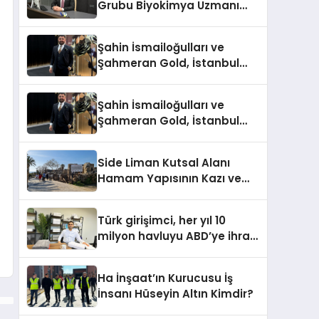
Grubu Biyokimya Uzmanı
Prof. Dr. Ahmet Var:
Şahin İsmailoğulları ve
Şahmeran Gold, İstanbul
Altın Fuarı’nda Sektöre
Damga Vurdu
Şahin İsmailoğulları ve
Şahmeran Gold, İstanbul
Altın Fuarı’nda Sektöre
Damga Vurdu
Side Liman Kutsal Alanı
Hamam Yapısının Kazı ve
Onarımı Selectum
Hotels&Resorts’un da
Türk girişimci, her yıl 10
Katkılarıyla Tamamlandı
milyon havluyu ABD’ye ihraç
ediyor
Ha İnşaat’ın Kurucusu İş
İnsanı Hüseyin Altın Kimdir?