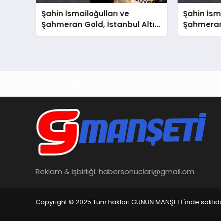
Şahin İsmailoğulları ve
Şahin İsm
Şahmeran Gold, İstanbul Altın
Şahmeran 
Fuarı’nda Sektöre Damga
Fuarı’nd
Vurdu
Vurdu
Haberin Doğru Adresi
Reklam & işbirliği:
habersonuclari@gmail.om
Copyright © 2025 Tüm hakları GÜNÜN MANŞETİ 'inde saklıdı