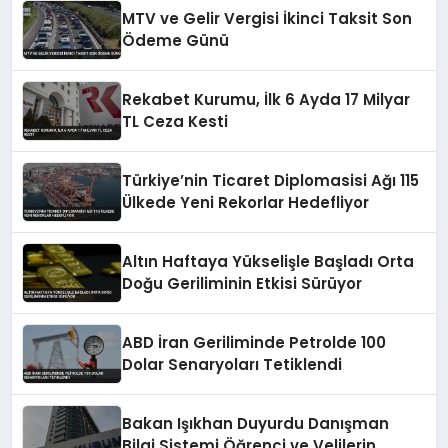
MTV ve Gelir Vergisi İkinci Taksit Son
Ödeme Günü
Rekabet Kurumu, İlk 6 Ayda 17 Milyar
TL Ceza Kesti
Türkiye’nin Ticaret Diplomasisi Ağı 115
Ülkede Yeni Rekorlar Hedefliyor
Altın Haftaya Yükselişle Başladı Orta
Doğu Geriliminin Etkisi Sürüyor
ABD İran Geriliminde Petrolde 100
Dolar Senaryoları Tetiklendi
Bakan Işıkhan Duyurdu Danışman
Bilgi Sistemi Öğrenci ve Velilerin