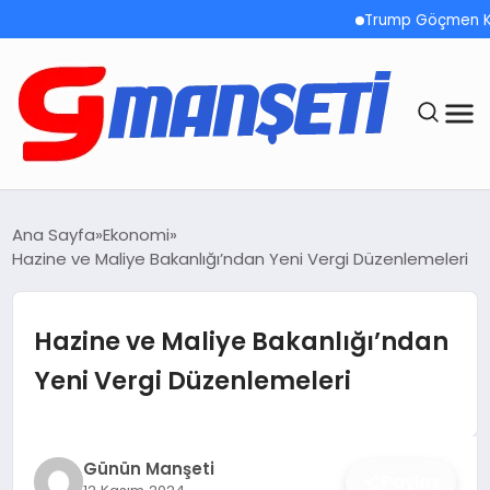
Trump Göçmen Kamyon 
ANASAYFA
Ana Sayfa
Ekonomi
Hazine ve Maliye Bakanlığı’ndan Yeni Vergi Düzenlemeleri
DEMOLAR
MEGA MENÜ
Hazine ve Maliye Bakanlığı’ndan
Yeni Vergi Düzenlemeleri
TEKNOLOJI
OYUN
Günün Manşeti
Paylaş