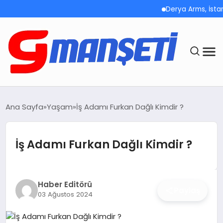
Derya Arms, İstanbul P
ANASAYFA
Ana Sayfa
Yaşam
İş Adamı Furkan Dağlı Kimdir ?
DEMOLAR
İş Adamı Furkan Dağlı Kimdir ?
MEGA MENÜ
TEKNOLOJI
Haber Editörü
Paylaş
03 Ağustos 2024
OYUN