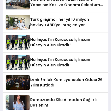
Yapısının Kazı ve Onarımı Selectum
Hotels&Resorts’un da Katkılarıyla
Tamamlandı
Türk girişimci, her yıl 10 milyon
havluyu ABD’ye ihraç ediyor
Ha İnşaat’ın Kurucusu İş İnsanı
Hüseyin Altın Kimdir?
Ha İnşaat’ın Kurucusu İş İnsanı
Hüseyin Altın Kimdir?
İzmir Emlak Komisyoncuları Odası 26.
Yılını Kutladı
Ramazanda Kilo Almadan Sağlıklı
Beslenin!