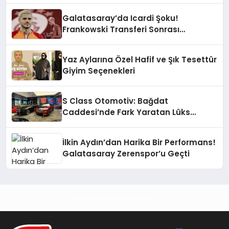
Galatasaray’da Icardi Şoku!
Frankowski Transferi Sonrası
Kontenjan Engeli
Yaz Aylarına Özel Hafif ve Şık Tesettür
Giyim Seçenekleri
S Class Otomotiv: Bağdat
Caddesi’nde Fark Yaratan Lüks
Deneyimi
İlkin Aydın’dan Harika Bir Performans!
Galatasaray Zerenspor’u Geçti
Haberin Doğru Adresi