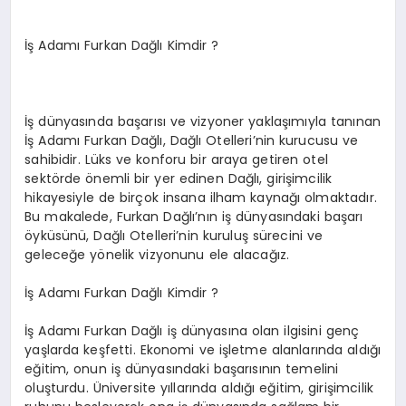
İŞ DÜNYASI
İş Adamı Furkan Dağlı Kimdir ?
ANA DEMO
TEKNOLOJI
İş dünyasında başarısı ve vizyoner yaklaşımıyla tanınan
İş Adamı Furkan Dağlı, Dağlı Otelleri’nin kurucusu ve
MAGAZIN
sahibidir. Lüks ve konforu bir araya getiren otel
sektörde önemli bir yer edinen Dağlı, girişimcilik
KRIPTO PARA
hikayesiyle de birçok insana ilham kaynağı olmaktadır.
Bu makalede, Furkan Dağlı’nın iş dünyasındaki başarı
öyküsünü, Dağlı Otelleri’nin kuruluş sürecini ve
GEZI & SEYAHAT
geleceğe yönelik vizyonunu ele alacağız.
OYUN
İş Adamı Furkan Dağlı Kimdir ?
İş Adamı Furkan Dağlı iş dünyasına olan ilgisini genç
yaşlarda keşfetti. Ekonomi ve işletme alanlarında aldığı
eğitim, onun iş dünyasındaki başarısının temelini
oluşturdu. Üniversite yıllarında aldığı eğitim, girişimcilik