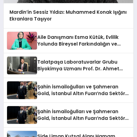
Mardin’in Sessiz Yıldızı: Muhammed Konak Işığını
Ekranlara Taşıyor
Aile Danışmanı Esma Kütük, Evlilik
Yolunda Bireysel Farkındalığın ve
Sınırların Gücünü Anlatıyor
Talatpaşa Laboratuvarlar Grubu
Biyokimya Uzmanı Prof. Dr. Ahmet
Var:
Şahin İsmailoğulları ve Şahmeran
Gold, İstanbul Altın Fuarı’nda Sektöre
Damga Vurdu
Şahin İsmailoğulları ve Şahmeran
Gold, İstanbul Altın Fuarı’nda Sektöre
Damga Vurdu
Side Liman Kutsal Alanı Hamam