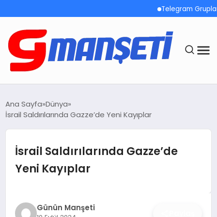
Telegram Grupları Hak
ANASAYFA
Ana Sayfa
Dünya
İsrail Saldırılarında Gazze’de Yeni Kayıplar
DEMOLAR
MEGA MENÜ
İsrail Saldırılarında Gazze’de
Yeni Kayıplar
TEKNOLOJI
OYUN
Günün Manşeti
Paylaş