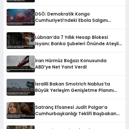
Etkili Oldu
DSÖ: Demokratik Kongo
Cumhuriyeti’ndeki Ebola Salgını
Kontrolden Çıkıyor
Lübnan’da 7 Yıllık Hesap Blokesi
İsyanı: Banka Şubeleri Önünde Ateşli
Eylem
İran Hürmüz Boğazı Konusunda
ABD’ye Net Yanıt Verdi
İsrailli Bakan Smotrich Nablus’ta
Büyük Yerleşim Genişletme Planını
Açıkladı
Satranç Efsanesi Judit Polgar’a
Cumhurbaşkanlığı Teklifi Başbakan
Magyar’dan Geldi Teklif Reddedildi