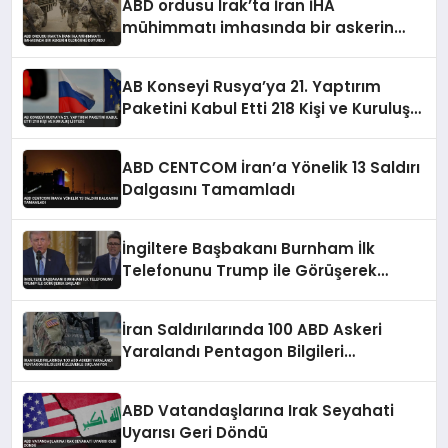
ABD ordusu Irak’ta İran İHA
mühimmatı imhasında bir askerin
öldüğünü duyurdu
AB Konseyi Rusya’ya 21. Yaptırım
Paketini Kabul Etti 218 Kişi ve Kuruluş
Listede
ABD CENTCOM İran’a Yönelik 13 Saldırı
Dalgasını Tamamladı
İngiltere Başbakanı Burnham İlk
Telefonunu Trump ile Görüşerek
Başladı
İran Saldırılarında 100 ABD Askeri
Yaralandı Pentagon Bilgileri
Gizlemekle Suçlanıyor
ABD Vatandaşlarına Irak Seyahati
Uyarısı Geri Döndü