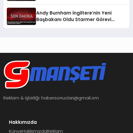
Andy Burnham İngiltere’nin Yeni
Başbakanı Oldu Starmer Görevi
Bıraktı
Haberin Doğru Adresi
Reklam & işbirliği:
habersonuclari@gmail.om
Hakkımızda
Künye
Hakkımızda
Reklam