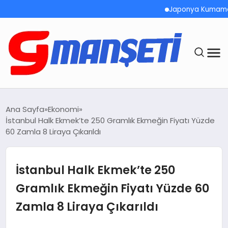
Japonya Kumamoto’da 
ANASAYFA
Ana Sayfa
Ekonomi
İstanbul Halk Ekmek’te 250 Gramlık Ekmeğin Fiyatı Yüzde
DEMOLAR
60 Zamla 8 Liraya Çıkarıldı
MEGA MENÜ
İstanbul Halk Ekmek’te 250
TEKNOLOJI
Gramlık Ekmeğin Fiyatı Yüzde 60
Zamla 8 Liraya Çıkarıldı
OYUN