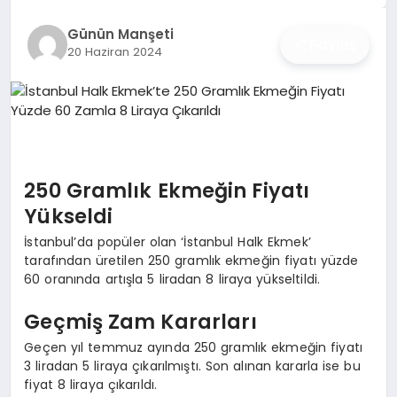
İŞ DÜNYASI
Günün Manşeti
Paylaş
20 Haziran 2024
ANA DEMO
TEKNOLOJI
MAGAZIN
250 Gramlık Ekmeğin Fiyatı
KRIPTO PARA
Yükseldi
GEZI & SEYAHAT
İstanbul’da popüler olan ‘İstanbul Halk Ekmek’
tarafından üretilen 250 gramlık ekmeğin fiyatı yüzde
60 oranında artışla 5 liradan 8 liraya yükseltildi.
OYUN
Geçmiş Zam Kararları
Geçen yıl temmuz ayında 250 gramlık ekmeğin fiyatı
3 liradan 5 liraya çıkarılmıştı. Son alınan kararla ise bu
fiyat 8 liraya çıkarıldı.