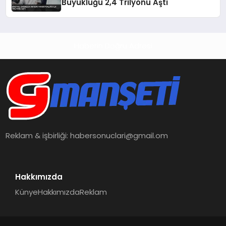
Büyüklüğü 2,4 Trilyonu Aştı
Haberin Doğru Adresi
Reklam & işbirliği:
habersonuclari@gmail.om
Hakkımızda
Künye
Hakkımızda
Reklam