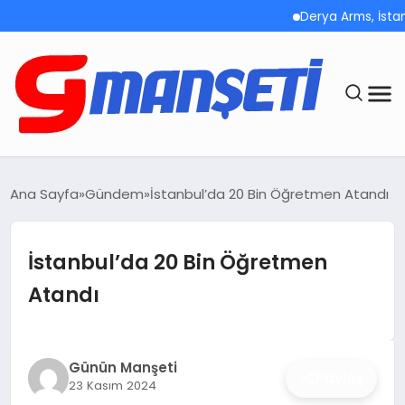
Derya Arms, İstanbul P
ANASAYFA
Ana Sayfa
Gündem
İstanbul’da 20 Bin Öğretmen Atandı
DEMOLAR
İstanbul’da 20 Bin Öğretmen
MEGA MENÜ
Atandı
TEKNOLOJI
OYUN
Günün Manşeti
Paylaş
23 Kasım 2024