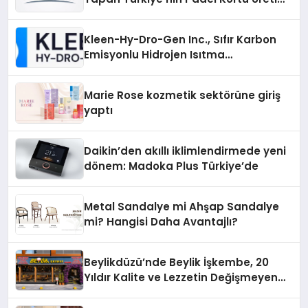
Gücü
Kleen-Hy-Dro-Gen Inc., Sıfır Karbon
Emisyonlu Hidrojen Isıtma
Teknolojisinde ISO ve TSSA
Düzenleyici Onaylarını Aldı
Marie Rose kozmetik sektörüne giriş
yaptı
Daikin’den akıllı iklimlendirmede yeni
dönem: Madoka Plus Türkiye’de
Metal Sandalye mi Ahşap Sandalye
mi? Hangisi Daha Avantajlı?
Beylikdüzü’nde Beylik İşkembe, 20
Yıldır Kalite ve Lezzetin Değişmeyen
Adresi