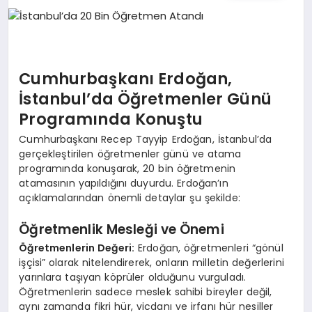
İŞ DÜNYASI
ANA DEMO
Cumhurbaşkanı Erdoğan,
TEKNOLOJI
İstanbul’da Öğretmenler Günü
Programında Konuştu
MAGAZIN
Cumhurbaşkanı Recep Tayyip Erdoğan, İstanbul’da
KRIPTO PARA
gerçekleştirilen öğretmenler günü ve atama
programında konuşarak, 20 bin öğretmenin
atamasının yapıldığını duyurdu. Erdoğan’ın
GEZI & SEYAHAT
açıklamalarından önemli detaylar şu şekilde:
OYUN
Öğretmenlik Mesleği ve Önemi
Öğretmenlerin Değeri:
Erdoğan, öğretmenleri “gönül
işçisi” olarak nitelendirerek, onların milletin değerlerini
yarınlara taşıyan köprüler olduğunu vurguladı.
Öğretmenlerin sadece meslek sahibi bireyler değil,
aynı zamanda fikri hür, vicdanı ve irfanı hür nesiller