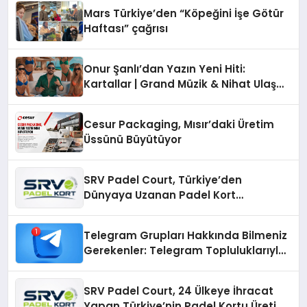
Mars Türkiye’den “Köpeğini İşe Götür
Haftası” çağrısı
Onur Şanlı’dan Yazın Yeni Hiti:
Kartallar | Grand Müzik & Nihat Ulaş
İmzalı Yeni Şarkı
Cesur Packaging, Mısır’daki Üretim
Üssünü Büyütüyor
SRV Padel Court, Türkiye’den
Dünyaya Uzanan Padel Kort
Üretiminde Güvenin Adresi
Telegram Grupları Hakkında Bilmeniz
Gerekenler: Telegram Topluluklarıyla
Güncel Kalmak
SRV Padel Court, 24 Ülkeye İhracat
Yapan Türkiye’nin Padel Kortu Üretim