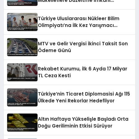
Mükelleflere Düzeltme İmkanı
Tanınıyor
Türkiye Uluslararası Nükleer Bilim
Olimpiyatı’na İlk Kez Yarışmacı
Katılıyor
MTV ve Gelir Vergisi İkinci Taksit Son
Ödeme Günü
Rekabet Kurumu, İlk 6 Ayda 17 Milyar
TL Ceza Kesti
Türkiye’nin Ticaret Diplomasisi Ağı 115
Ülkede Yeni Rekorlar Hedefliyor
Altın Haftaya Yükselişle Başladı Orta
Doğu Geriliminin Etkisi Sürüyor