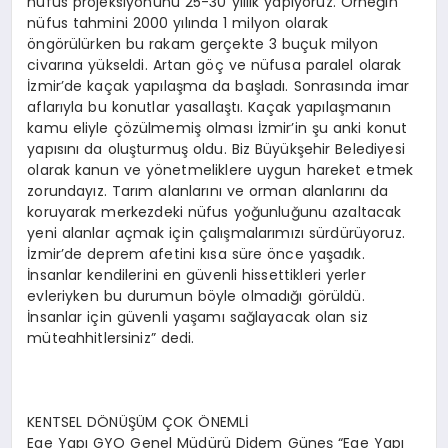
nüfus projeksiyonunu 25-30 yıllık yapıyoruz. Örneğin
nüfus tahmini 2000 yılında 1 milyon olarak
öngörülürken bu rakam gerçekte 3 buçuk milyon
civarına yükseldi. Artan göç ve nüfusa paralel olarak
İzmir’de kaçak yapılaşma da başladı. Sonrasında imar
aflarıyla bu konutlar yasallaştı. Kaçak yapılaşmanın
kamu eliyle çözülmemiş olması İzmir’in şu anki konut
yapısını da oluşturmuş oldu. Biz Büyükşehir Belediyesi
olarak kanun ve yönetmeliklere uygun hareket etmek
zorundayız. Tarım alanlarını ve orman alanlarını da
koruyarak merkezdeki nüfus yoğunluğunu azaltacak
yeni alanlar açmak için çalışmalarımızı sürdürüyoruz.
İzmir’de deprem afetini kısa süre önce yaşadık.
İnsanlar kendilerini en güvenli hissettikleri yerler
evleriyken bu durumun böyle olmadığı görüldü.
İnsanlar için güvenli yaşamı sağlayacak olan siz
müteahhitlersiniz” dedi.
KENTSEL DÖNÜŞÜM ÇOK ÖNEMLİ
Ege Yapı GYO Genel Müdürü Didem Güneş “Ege Yapı