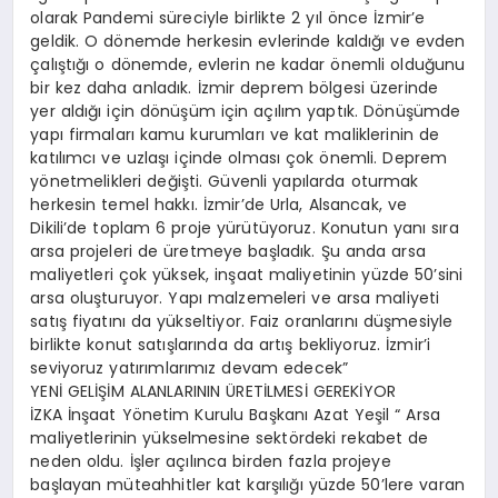
olarak Pandemi süreciyle birlikte 2 yıl önce İzmir’e
geldik. O dönemde herkesin evlerinde kaldığı ve evden
çalıştığı o dönemde, evlerin ne kadar önemli olduğunu
bir kez daha anladık. İzmir deprem bölgesi üzerinde
yer aldığı için dönüşüm için açılım yaptık. Dönüşümde
yapı firmaları kamu kurumları ve kat maliklerinin de
katılımcı ve uzlaşı içinde olması çok önemli. Deprem
yönetmelikleri değişti. Güvenli yapılarda oturmak
herkesin temel hakkı. İzmir’de Urla, Alsancak, ve
Dikili’de toplam 6 proje yürütüyoruz. Konutun yanı sıra
arsa projeleri de üretmeye başladık. Şu anda arsa
maliyetleri çok yüksek, inşaat maliyetinin yüzde 50’sini
arsa oluşturuyor. Yapı malzemeleri ve arsa maliyeti
satış fiyatını da yükseltiyor. Faiz oranlarını düşmesiyle
birlikte konut satışlarında da artış bekliyoruz. İzmir’i
seviyoruz yatırımlarımız devam edecek”
YENİ GELİŞİM ALANLARININ ÜRETİLMESİ GEREKİYOR
İZKA İnşaat Yönetim Kurulu Başkanı Azat Yeşil “ Arsa
maliyetlerinin yükselmesine sektördeki rekabet de
neden oldu. İşler açılınca birden fazla projeye
başlayan müteahhitler kat karşılığı yüzde 50’lere varan