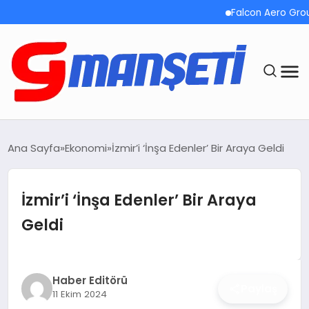
Falcon Aero Group, Küres
ANASAYFA
Ana Sayfa
Ekonomi
İzmir’i ‘İnşa Edenler’ Bir Araya Geldi
DEMOLAR
İzmir’i ‘İnşa Edenler’ Bir Araya
MEGA MENÜ
Geldi
TEKNOLOJI
OYUN
Haber Editörü
Paylaş
11 Ekim 2024