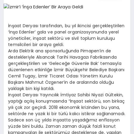
İŞ DÜNYASI
ANA DEMO
İnşaat Deryası tarafından, bu yıl ikincisi gerçekleştirilen
‘İnşa Edenler’ gala ve panel organizasyonunda yerel
TEKNOLOJI
yöneticiler, inşaat sektörü ve sivil toplum kuruluşu
temsilcileri bir araya geldi.
MAGAZIN
Arda Elektrik ana sponsorluğunda Pimapen’in de
destekleriyle Alsancak Tarihi Havagazı Fabrikasında
gerçekleştirilen ve ‘Geleceğe Güvenle Bak’ temasıyla
KRIPTO PARA
düzenlenen etkinliğe İzmir Büyükşehir Belediye Başkanı
Cemil Tugay, İzmir Ticaret Odası Yönetim Kurulu
GEZI & SEYAHAT
Başkanı Mahmut Özgener’in de aralarında olduğu
yaklaşık bin kişi katıldı.
İnşaat Deryası Yayıncılık İmtiyaz Sahibi Niyazi Gültekin,
OYUN
yaptığı açılış konuşmasında “İnşaat sektörü, son birkaç
yılı çok zor geçirdi. 2018 ekonomik krizinden bu yana,
sektörde ne yazık ki bir türlü kalıcı istikrar sağlanamadı.
Sadece son üç yılda inşaatta yaşadığımız enflasyon
yüzde bini buldu. Zaman zaman düşük faizli konut
kampanyaları ile sektörümüz desteklense de, yapılan