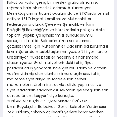
Fakat bu kadar geniş bir meslek grubu olmamıza
rağmen hala bir meslek odamız bulunmuyor.
Meslektaşlarımız ticaret odalarında ve STK’larda temsil
ediliyor. İZTO İnşaat komitesi ve Müteahhitler
Federasyonu olarak Çevre ve Şehircilik ve İklim
Değişikliği Bakanlığı’yla ve bürokratlarla pek çok defa
toplantı yaptık. Çalışmalarımızı sunduk olumlu
sonuçlar da aldık. Sektörümüzün sorunlarının
çözülebilmesi için Müteahhitler Odasının da kurulması
lazım. Şu anda meslektaşlarımın yüzde 75’i yeni proje
üretemiyor. Yüksek faizler nedeniyle finansmana
ulaşamıyoruz. Girdi maliyetlerindeki fahiş fiyat
politikası da iş yapamaz hale getirdi. Tarım ve orman
vasfını yitirmiş olan alanların imara açılması, fahiş
malzeme fiyatlarıyla mücadele için temel
malzemelerin üretiminin devlet eliyle yapılması ve
fiyat istikrarının sağlanması sektörün geleceği için son
derece önem taşıyor” diye konuştu.
YENİ ARSALAR İÇİN ÇALIŞMALARIMIZ SÜRÜYOR
İzmir Büyükşehir Belediyesi Genel Sekreter Yardımcısı
Zeki Yıldırım, “İskanın açılacağı yerlere karar verirken