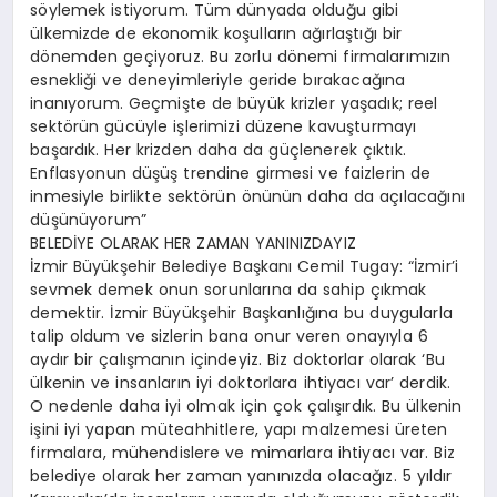
söylemek istiyorum. Tüm dünyada olduğu gibi
ülkemizde de ekonomik koşulların ağırlaştığı bir
dönemden geçiyoruz. Bu zorlu dönemi firmalarımızın
esnekliği ve deneyimleriyle geride bırakacağına
inanıyorum. Geçmişte de büyük krizler yaşadık; reel
sektörün gücüyle işlerimizi düzene kavuşturmayı
başardık. Her krizden daha da güçlenerek çıktık.
Enflasyonun düşüş trendine girmesi ve faizlerin de
inmesiyle birlikte sektörün önünün daha da açılacağını
düşünüyorum”
BELEDİYE OLARAK HER ZAMAN YANINIZDAYIZ
İzmir Büyükşehir Belediye Başkanı Cemil Tugay: “İzmir’i
sevmek demek onun sorunlarına da sahip çıkmak
demektir. İzmir Büyükşehir Başkanlığına bu duygularla
talip oldum ve sizlerin bana onur veren onayıyla 6
aydır bir çalışmanın içindeyiz. Biz doktorlar olarak ‘Bu
ülkenin ve insanların iyi doktorlara ihtiyacı var’ derdik.
O nedenle daha iyi olmak için çok çalışırdık. Bu ülkenin
işini iyi yapan müteahhitlere, yapı malzemesi üreten
firmalara, mühendislere ve mimarlara ihtiyacı var. Biz
belediye olarak her zaman yanınızda olacağız. 5 yıldır