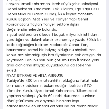
Başkanı İsmail Kahraman, İzmir Büyükşehir Belediyesi
Genel Sekreter Yardımcısı Zeki Yıldırım, Ege Yapı GYO
Genel Müdürü Didem Güneş, İZKA İnşaat Yönetim
Kurulu Başkanı Azat Yeşil ve Tanyer Yapı Genel
Koordinatörü Taylan Tanyer sektöre ilişkin
değerlendirmelerde bulundu.
İnşaat sektörünün ülkede 1 buçuk milyonluk istihdam
yarattığını ve dolaylı olarak ekonomiye yüzde 30’luk bir
katkı sağladığını belirten Moderatör Caner Tan,
barınmanın temel bir ihtiyaç olduğunu söyledi. Yeni
konut arzı olmadığı için kira fiyatlarının çok arttığını da
kaydeden Tan, bu sorunun çözümü için İzmir’de yeni
arsa alanlarına ihtiyaç duyulduğunu da sözlerine
ekledi.
FİYAT İSTİKRARI VE ARSA VURGUSU
Türkiye’de 400 bin müteahhitin olduğunu fakat hala
bir meslek odalarının bulunmadığını belirten İZTO
Yönetim Kurulu Üyesi İsmail Kahraman, “Ülkemizdeki
yapıların yaklaşık yüzde 60’ı riskli durumda. Bunların
dönüştürülmesi ve dayanıklı binaların inşa
edilmesindeki en önemli aktörler ise müteahhitlerdir.