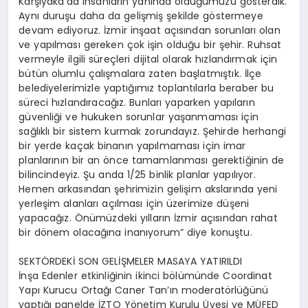
Karşıyaka’da insanların yanında olduğumuzu gösterdik.
Aynı duruşu daha da gelişmiş şekilde göstermeye
devam ediyoruz. İzmir inşaat açısından sorunları olan
ve yapılması gereken çok işin olduğu bir şehir. Ruhsat
vermeyle ilgili süreçleri dijital olarak hızlandırmak için
bütün olumlu çalışmalara zaten başlatmıştık. İlçe
belediyelerimizle yaptığımız toplantılarla beraber bu
süreci hızlandıracağız. Bunları yaparken yapıların
güvenliği ve hukuken sorunlar yaşanmaması için
sağlıklı bir sistem kurmak zorundayız. Şehirde herhangi
bir yerde kaçak binanın yapılmaması için imar
planlarının bir an önce tamamlanması gerektiğinin de
bilincindeyiz. Şu anda 1/25 binlik planlar yapılıyor.
Hemen arkasından şehrimizin gelişim akslarında yeni
yerleşim alanları açılması için üzerimize düşeni
yapacağız. Önümüzdeki yılların İzmir açısından rahat
bir dönem olacağına inanıyorum” diye konuştu.
SEKTÖRDEKİ SON GELİŞMELER MASAYA YATIRILDI
İnşa Edenler etkinliğinin ikinci bölümünde Coordinat
Yapı Kurucu Ortağı Caner Tan’ın moderatörlüğünü
yaptığı panelde İZTO Yönetim Kurulu Üyesi ve MÜFED