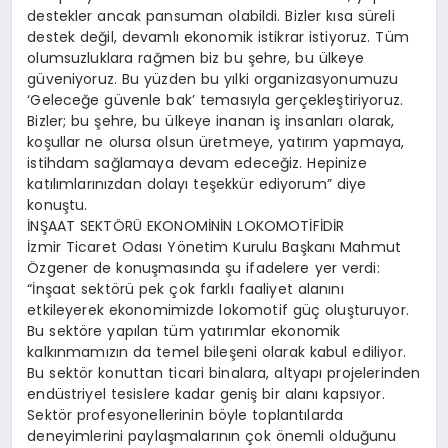
destekler ancak pansuman olabildi. Bizler kısa süreli
destek değil, devamlı ekonomik istikrar istiyoruz. Tüm
olumsuzluklara rağmen biz bu şehre, bu ülkeye
güveniyoruz. Bu yüzden bu yılki organizasyonumuzu
‘Geleceğe güvenle bak’ temasıyla gerçekleştiriyoruz.
Bizler; bu şehre, bu ülkeye inanan iş insanları olarak,
koşullar ne olursa olsun üretmeye, yatırım yapmaya,
istihdam sağlamaya devam edeceğiz. Hepinize
katılımlarınızdan dolayı teşekkür ediyorum” diye
konuştu.
İNŞAAT SEKTÖRÜ EKONOMİNİN LOKOMOTİFİDİR
İzmir Ticaret Odası Yönetim Kurulu Başkanı Mahmut
Özgener de konuşmasında şu ifadelere yer verdi:
“İnşaat sektörü pek çok farklı faaliyet alanını
etkileyerek ekonomimizde lokomotif güç oluşturuyor.
Bu sektöre yapılan tüm yatırımlar ekonomik
kalkınmamızın da temel bileşeni olarak kabul ediliyor.
Bu sektör konuttan ticari binalara, altyapı projelerinden
endüstriyel tesislere kadar geniş bir alanı kapsıyor.
Sektör profesyonellerinin böyle toplantılarda
deneyimlerini paylaşmalarının çok önemli olduğunu