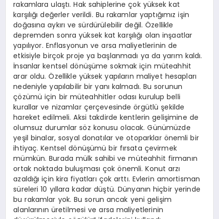
rakamlara ulaştı. Hak sahiplerine çok yüksek kat
karşılığı değerler verildi. Bu rakamlar yaptığımız işin
doğasına aykırı ve sürdürülebilir değil. Özellikle
depremden sonra yüksek kat karşılığı olan inşaatlar
yapılıyor. Enflasyonun ve arsa maliyetlerinin de
etkisiyle birçok proje ya başlanmadı ya da yarım kaldı.
İnsanlar kentsel dönüşüme sokmak için müteahhit
arar oldu. Özellikle yüksek yapıların maliyet hesapları
nedeniyle yapılabilir bir yanı kalmadı. Bu sorunun
çözümü için bir müteahhitler odası kurulup belli
kurallar ve nizamlar çerçevesinde örgütlü şekilde
hareket edilmeli. Aksi takdirde kentlerin gelişimine de
olumsuz durumlar söz konusu olacak. Günümüzde
yeşil binalar, sosyal donatılar ve otoparklar önemli bir
ihtiyaç. Kentsel dönüşümü bir fırsata çevirmek
mümkün. Burada mülk sahibi ve müteahhit firmanın
ortak noktada buluşması çok önemli. Konut arzı
azaldığı için kira fiyatları çok arttı. Evlerin amortisman
süreleri 10 yıllara kadar düştü. Dünyanın hiçbir yerinde
bu rakamlar yok. Bu sorun ancak yeni gelişim
alanlarının üretilmesi ve arsa maliyetlerinin