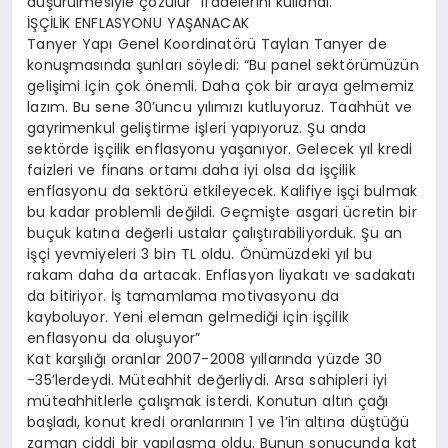
düşürülmesiyle çözülür” ifadelerini kullandı.
İŞÇİLİK ENFLASYONU YAŞANACAK
Tanyer Yapı Genel Koordinatörü Taylan Tanyer de
konuşmasında şunları söyledi: “Bu panel sektörümüzün
gelişimi için çok önemli. Daha çok bir araya gelmemiz
lazım. Bu sene 30’uncu yılımızı kutluyoruz. Taahhüt ve
gayrimenkul geliştirme işleri yapıyoruz. Şu anda
sektörde işçilik enflasyonu yaşanıyor. Gelecek yıl kredi
faizleri ve finans ortamı daha iyi olsa da işçilik
enflasyonu da sektörü etkileyecek. Kalifiye işçi bulmak
bu kadar problemli değildi. Geçmişte asgari ücretin bir
buçuk katına değerli ustalar çalıştırabiliyorduk. Şu an
işçi yevmiyeleri 3 bin TL oldu. Önümüzdeki yıl bu
rakam daha da artacak. Enflasyon liyakatı ve sadakatı
da bitiriyor. İş tamamlama motivasyonu da
kayboluyor. Yeni eleman gelmediği için işçilik
enflasyonu da oluşuyor”
Kat karşılığı oranlar 2007-2008 yıllarında yüzde 30
-35’lerdeydi. Müteahhit değerliydi. Arsa sahipleri iyi
müteahhitlerle çalışmak isterdi. Konutun altın çağı
başladı, konut kredi oranlarının 1 ve 1’in altına düştüğü
zaman ciddi bir yapılaşma oldu. Bunun sonucunda kat