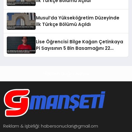
İlk Türkçe Bölümü Açıldı
Musul’da Yükseköğretim Düzeyinde
İlk Türkçe Bölümü Açıldı
Lise Öğrencisi Bilge Kağan Çetinkaya
Pi Sayısının 5 Bin Basamağını 22
Dakikada Ezberledi
Haberin Doğru Adresi
Reklam & işbirliği:
habersonuclari@gmail.om