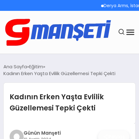
Derya Arms, İstanbul P
ANASAYFA
Ana Sayfa
Eğitim
Kadının Erken Yaşta Evlilik Güzellemesi Tepki Çekti
DEMOLAR
MEGA MENÜ
Kadının Erken Yaşta Evlilik
Güzellemesi Tepki Çekti
TEKNOLOJI
OYUN
Günün Manşeti
Paylaş