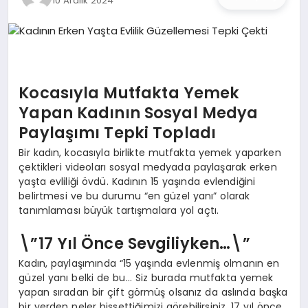
10 Aralık 2024
İŞ DÜNYASI
ANA DEMO
TEKNOLOJI
Kocasıyla Mutfakta Yemek
Yapan Kadının Sosyal Medya
MAGAZIN
Paylaşımı Tepki Topladı
KRIPTO PARA
Bir kadın, kocasıyla birlikte mutfakta yemek yaparken
çektikleri videoları sosyal medyada paylaşarak erken
yaşta evliliği övdü. Kadının 15 yaşında evlendiğini
GEZI & SEYAHAT
belirtmesi ve bu durumu “en güzel yanı” olarak
tanımlaması büyük tartışmalara yol açtı.
OYUN
\”17 Yıl Önce Sevgiliyken…\”
Kadın, paylaşımında “15 yaşında evlenmiş olmanın en
güzel yanı belki de bu… Siz burada mutfakta yemek
yapan sıradan bir çift görmüş olsanız da aslında başka
bir yerden neler hissettiğimizi görebilirsiniz. 17 yıl önce