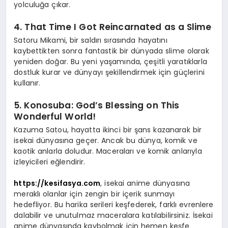
yolculuğa çıkar.
4.
That Time I Got Reincarnated as a Slime
Satoru Mikami, bir saldırı sırasında hayatını
kaybettikten sonra fantastik bir dünyada slime olarak
yeniden doğar. Bu yeni yaşamında, çeşitli yaratıklarla
dostluk kurar ve dünyayı şekillendirmek için güçlerini
kullanır.
5.
Konosuba: God’s Blessing on This
Wonderful World!
Kazuma Satou, hayatta ikinci bir şans kazanarak bir
isekai dünyasına geçer. Ancak bu dünya, komik ve
kaotik anlarla doludur. Maceraları ve komik anlarıyla
izleyicileri eğlendirir.
https://kesifasya.com
, isekai anime dünyasına
meraklı olanlar için zengin bir içerik sunmayı
hedefliyor. Bu harika serileri keşfederek, farklı evrenlere
dalabilir ve unutulmaz maceralara katılabilirsiniz. İsekai
anime dünyasında kaybolmak için hemen keşfe