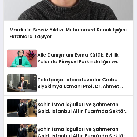
Mardin’in Sessiz Yıldızı: Muhammed Konak Işığını
Ekranlara Taşıyor
Aile Danışmanı Esma Kütük, Evlilik
Yolunda Bireysel Farkındalığın ve
Sınırların Gücünü Anlatıyor
Talatpaşa Laboratuvarlar Grubu
Biyokimya Uzmanı Prof. Dr. Ahmet
Var:
Şahin İsmailoğulları ve Şahmeran
Gold, İstanbul Altın Fuarı’nda Sektöre
Damga Vurdu
Şahin İsmailoğulları ve Şahmeran
Gold, İstanbul Altın Fuarı’nda Sektöre