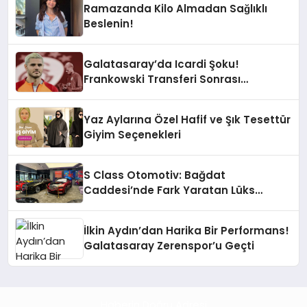
Ramazanda Kilo Almadan Sağlıklı
Beslenin!
Galatasaray’da Icardi Şoku!
Frankowski Transferi Sonrası
Kontenjan Engeli
Yaz Aylarına Özel Hafif ve Şık Tesettür
Giyim Seçenekleri
S Class Otomotiv: Bağdat
Caddesi’nde Fark Yaratan Lüks
Deneyimi
İlkin Aydın’dan Harika Bir Performans!
Galatasaray Zerenspor’u Geçti
Haberin Doğru Adresi