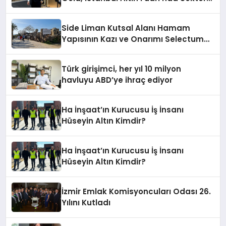
Damga Vurdu
Side Liman Kutsal Alanı Hamam
Yapısının Kazı ve Onarımı Selectum
Hotels&Resorts’un da Katkılarıyla
Tamamlandı
Türk girişimci, her yıl 10 milyon
havluyu ABD’ye ihraç ediyor
Ha İnşaat’ın Kurucusu İş İnsanı
Hüseyin Altın Kimdir?
Ha İnşaat’ın Kurucusu İş İnsanı
Hüseyin Altın Kimdir?
İzmir Emlak Komisyoncuları Odası 26.
Yılını Kutladı