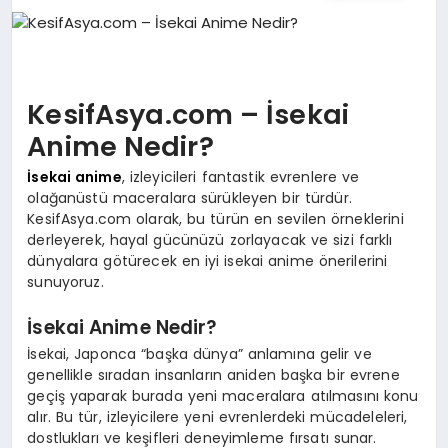
İŞ DÜNYASI
ANA DEMO
KesifAsya.com – İsekai
TEKNOLOJI
Anime Nedir?
MAGAZIN
İsekai anime
, izleyicileri fantastik evrenlere ve
olağanüstü maceralara sürükleyen bir türdür.
KRIPTO PARA
KesifAsya.com olarak, bu türün en sevilen örneklerini
derleyerek, hayal gücünüzü zorlayacak ve sizi farklı
dünyalara götürecek en iyi isekai anime önerilerini
GEZI & SEYAHAT
sunuyoruz.
OYUN
İsekai Anime Nedir?
İsekai, Japonca “başka dünya” anlamına gelir ve
genellikle sıradan insanların aniden başka bir evrene
geçiş yaparak burada yeni maceralara atılmasını konu
alır. Bu tür, izleyicilere yeni evrenlerdeki mücadeleleri,
dostlukları ve keşifleri deneyimleme fırsatı sunar.