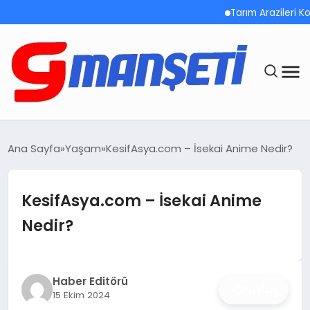
Tarım Arazileri Korun
ANASAYFA
Ana Sayfa
Yaşam
KesifAsya.com – İsekai Anime Nedir?
DEMOLAR
KesifAsya.com – İsekai Anime
MEGA MENÜ
Nedir?
TEKNOLOJI
OYUN
Haber Editörü
Paylaş
15 Ekim 2024