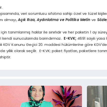
ir.
psamında, veri sorumlusu sıfatına sahip özel ve tüzel kişilerin
nı almayı,
Açık Rıza, Aydınlatma ve Politika Metin
ve
Sözle
çin tanımlanmış haklar ile sınırlıdır ve her paketin 1 ay süreyl
leri kendi sunucularında barındırmaz.
E-KVK;
4691 sayılı yasa
yılı KDV Kanunu Geçici 20. maddesi hükümlerine göre KDV’den
 yıllık olarak seçilir. E-KVK; paket fiyatları, paketlere tanı
hiptir.