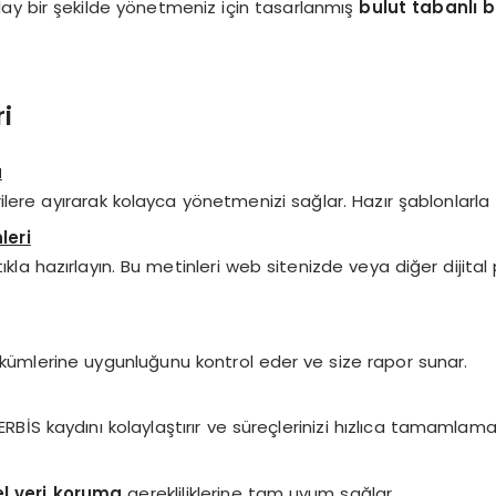
olay bir şekilde yönetmeniz için tasarlanmış
bulut tabanlı b
i
a
egorilere ayırarak kolayca yönetmenizi sağlar. Hazır şablonlar
leri
ıkla hazırlayın. Bu metinleri web sitenizde veya diğer dijita
hükümlerine uygunluğunu kontrol eder ve size rapor sunar.
RBİS kaydını kolaylaştırır ve süreçlerinizi hızlıca tamamlaman
el veri koruma
gerekliliklerine tam uyum sağlar.