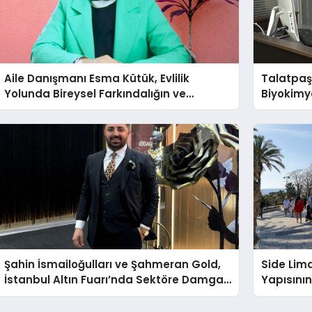
Aile Danışmanı Esma Kütük, Evlilik
Talatpaş
Yolunda Bireysel Farkındalığın ve
Biyokimy
Sınırların Gücünü Anlatıyor
Şahin İsmailoğulları ve Şahmeran Gold,
Side Lim
İstanbul Altın Fuarı’nda Sektöre Damga
Yapısını
Vurdu
Hotels&R
Tamamla