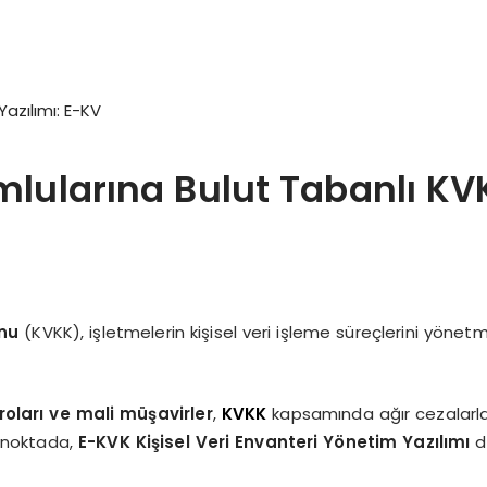
mlularına Bulut Tabanlı KVK
unu
(KVKK), işletmelerin kişisel veri işleme süreçlerini yönetm
üroları ve mali müşavirler
,
KVKK
kapsamında ağır cezalarla 
u noktada,
E-KVK Kişisel Veri Envanteri Yönetim Yazılımı
de