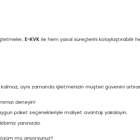
işletmeler,
E-KVK
ile hem yasal süreçlerini kolaylaştırabili
almaz, aynı zamanda işletmenizin müşteri güvenini artırarak
mımızı deneyin!
 uygun paket seçenekleriyle maliyet avantajı yakalayın.
bimiz yanınızda.
bir çözüm mü arıyorsunuz?