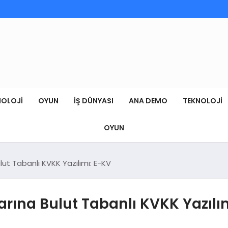
NOLOJI
OYUN
İŞ DÜNYASI
ANA DEMO
TEKNOLOJI
OYUN
lut Tabanlı KVKK Yazılımı: E-KV
arına Bulut Tabanlı KVKK Yazılı