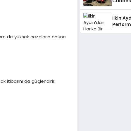
Caddesi
Lüks De
İlkin Ay
Perform
Zerensp
r hem de yüksek cezaların önüne
 itibarını da güçlendirir.