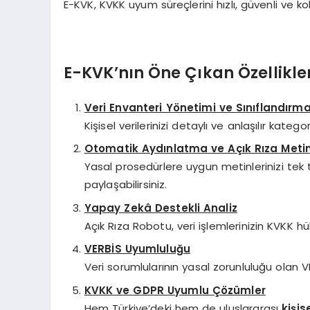
E-KVK, KVKK uyum süreçlerini hızlı, güvenli ve k
E-KVK’nın Öne Çıkan Özellikler
Veri Envanteri Yönetimi ve Sınıflandırm
Kişisel verilerinizi detaylı ve anlaşılır kat
Otomatik Aydınlatma ve Açık Rıza Metin
Yasal prosedürlere uygun metinlerinizi tek t
paylaşabilirsiniz.
Yapay Zekâ Destekli Analiz
Açık Rıza Robotu, veri işlemlerinizin KVKK 
VERBİS Uyumluluğu
Veri sorumlularının yasal zorunluluğu olan VE
KVKK ve GDPR Uyumlu Çözümler
Hem Türkiye’deki hem de uluslararası
kişis