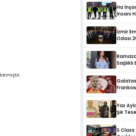
Ha İnşaa
İnsanı H
İzmir E
Odası 26
Ramaza
Sağlıklı
lanmıştır.
Galatas
Frankow
Sonrası
Yaz Ayla
Şık Tes
Seçenek
S Class