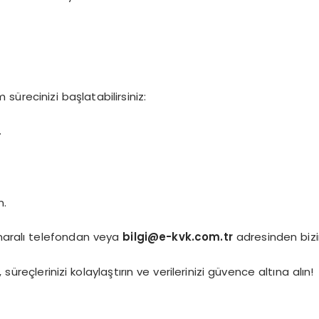
ürecinizi başlatabilirsiniz:
.
n.
ralı telefondan veya
bilgi@e-kvk.com.tr
adresinden bizim
, süreçlerinizi kolaylaştırın ve verilerinizi güvence altına alın!