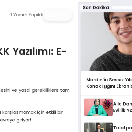
Son Dakika
0 Yorum Yapıldı
Paylaş
K Yazılımı: E-
Mardin’in Sessiz Y
Konak Işığını Ekranl
esini ve yasal gerekliliklere tam
Aile Da
Evlilik 
karşılaşmamak için etkili bir
Farkında
vreye giriyor!
Gücünü 
Talatpa