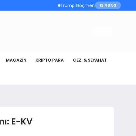
Trump Göçmen Kamyon Şoförleri Yerine G
13:48:54
MAGAZIN
KRIPTO PARA
GEZI & SEYAHAT
mı: E-KV