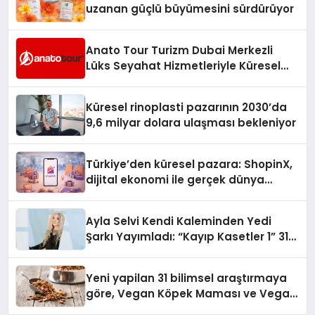
uzanan güçlü büyümesini sürdürüyor
Anato Tour Turizm Dubai Merkezli
Lüks Seyahat Hizmetleriyle Küresel
Turizmde Öne Çıkıyor
Küresel rinoplasti pazarının 2030’da
9,6 milyar dolara ulaşması bekleniyor
Türkiye’den küresel pazara: ShopinX,
dijital ekonomi ile gerçek dünya
alışverişini bir araya getirmeyi
hedefliyor
Ayla Selvi Kendi Kaleminden Yedi
Şarkı Yayımladı: “Kayıp Kasetler 1” 31
Temmuz’da Çıktı
Yeni yapilan 31 bilimsel araştırmaya
göre, Vegan Köpek Maması ve Vegan
Kedi Mamasının İyi Sindirildiğini