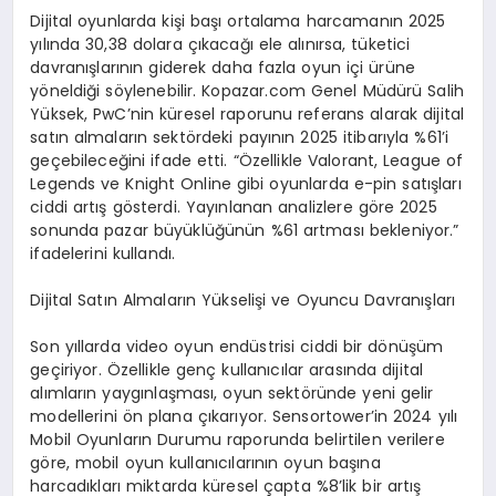
Dijital oyunlarda kişi başı ortalama harcamanın 2025
yılında 30,38 dolara çıkacağı ele alınırsa, tüketici
davranışlarının giderek daha fazla oyun içi ürüne
yöneldiği söylenebilir. Kopazar.com Genel Müdürü Salih
Yüksek, PwC’nin küresel raporunu referans alarak dijital
satın almaların sektördeki payının 2025 itibarıyla %61’i
geçebileceğini ifade etti. “Özellikle Valorant, League of
Legends ve Knight Online gibi oyunlarda e-pin satışları
ciddi artış gösterdi. Yayınlanan analizlere göre 2025
sonunda pazar büyüklüğünün %61 artması bekleniyor.”
ifadelerini kullandı.
Dijital Satın Almaların Yükselişi ve Oyuncu Davranışları
Son yıllarda video oyun endüstrisi ciddi bir dönüşüm
geçiriyor. Özellikle genç kullanıcılar arasında dijital
alımların yaygınlaşması, oyun sektöründe yeni gelir
modellerini ön plana çıkarıyor. Sensortower’in 2024 yılı
Mobil Oyunların Durumu raporunda belirtilen verilere
göre, mobil oyun kullanıcılarının oyun başına
harcadıkları miktarda küresel çapta %8’lik bir artış