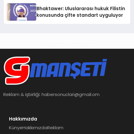
Ortaya Koydu
Bhaktawer: Uluslararası hukuk Filistin
konusunda çifte standart uyguluyor
Haberin Doğru Adresi
Reklam & işbirliği:
habersonuclari@gmail.om
Hakkımızda
Künye
Hakkımızda
Reklam