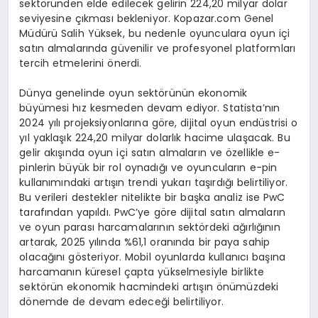
sektöründen elde edilecek gelirin 224,20 milyar dolar
seviyesine çıkması bekleniyor. Kopazar.com Genel
Müdürü Salih Yüksek, bu nedenle oyunculara oyun içi
satın almalarında güvenilir ve profesyonel platformları
tercih etmelerini önerdi.
Dünya genelinde oyun sektörünün ekonomik
büyümesi hız kesmeden devam ediyor. Statista’nın
2024 yılı projeksiyonlarına göre, dijital oyun endüstrisi o
yıl yaklaşık 224,20 milyar dolarlık hacime ulaşacak. Bu
gelir akışında oyun içi satın almaların ve özellikle e-
pinlerin büyük bir rol oynadığı ve oyuncuların e-pin
kullanımındaki artışın trendi yukarı taşırdığı belirtiliyor.
Bu verileri destekler nitelikte bir başka analiz ise PwC
tarafından yapıldı. PwC’ye göre dijital satın almaların
ve oyun parası harcamalarının sektördeki ağırlığının
artarak, 2025 yılında %61,1 oranında bir paya sahip
olacağını gösteriyor. Mobil oyunlarda kullanıcı başına
harcamanın küresel çapta yükselmesiyle birlikte
sektörün ekonomik hacmindeki artışın önümüzdeki
dönemde de devam edeceği belirtiliyor.