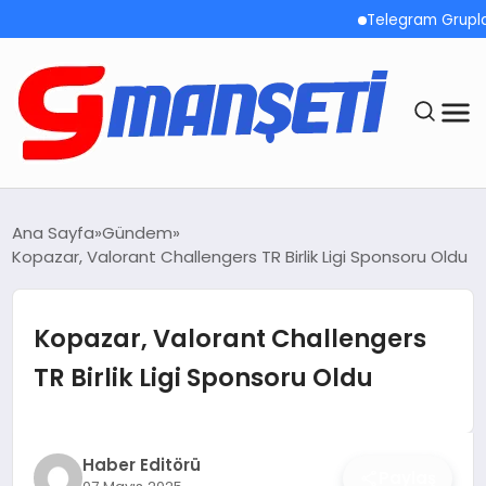
Telegram Grupları Ha
ANASAYFA
Ana Sayfa
Gündem
Kopazar, Valorant Challengers TR Birlik Ligi Sponsoru Oldu
DEMOLAR
MEGA MENÜ
Kopazar, Valorant Challengers
TR Birlik Ligi Sponsoru Oldu
TEKNOLOJI
OYUN
Haber Editörü
Paylaş