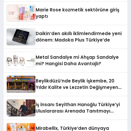
Düzenleyici Onaylarını Aldı
Marie Rose kozmetik sektörüne giriş
yaptı
Daikin’den akıllı iklimlendirmede yeni
dönem: Madoka Plus Türkiye’de
Metal Sandalye mi Ahşap Sandalye
mi? Hangisi Daha Avantajlı?
Beylikdüzü’nde Beylik İşkembe, 20
Yıldır Kalite ve Lezzetin Değişmeyen
Adresi
İş İnsanı Seyithan Hanoğlu Türkiye’yi
Uluslararası Arenada Tanıtmayı
Hedefliyor
Mirabellix, Türkiye’den dünyaya