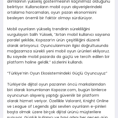
alımlarının yükseliş göstermesinin kaçınılmaz olduğunu
belirtiyor. Kullanıcıların mobil oyun alışverişlerindeki
ortalama harcamaları, oyun pazarı ekonomisini
besleyen önemli bir faktör olmayı sürdürüyor.
Mobil oyunların yükseliş trendinin sürekliliğini
vurgulayan Salih Yüksek, “Artan mobil kullanıcı sayısına
paralel şekilde, Kopazar’ın ürün çeşitliliğini düzenli
olarak artırıyoruz. Oyuncularımızın ilgisi doğrultusunda
mağazamıza sürekli yeni mobil oyun ürünleri ekliyoruz.
Bu sayede mobil pazarda da güçlü ve tercih edilen bir
platform haline geldik.” sözlerini kullandı.
“Türkiye’nin Oyun Ekosistemindeki Güçlü Oyuncuyuz”
Türkiye’de dijital oyun pazarının öncü markalarından
biri olarak konumlanan Kopazar.com, bugün binlerce
oyuncunun alışveriş yaptığı güvenilir bir platform
olarak hizmet veriyor. Özellikle Valorant, Knight Online
ve League of Legends gibi sevilen oyunların e-pinleri
başta olmak üzere birçok dijital ürünü müşterilere
sunuyor. Günlük kullanıcı ve bayi ağını her geçen gün