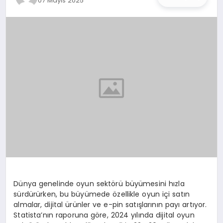
07 Mayıs 2025
İŞ DÜNYASI
ANA DEMO
TEKNOLOJI
MAGAZIN
KRIPTO PARA
GEZI & SEYAHAT
OYUN
Dünya genelinde oyun sektörü büyümesini hızla
sürdürürken, bu büyümede özellikle oyun içi satın
almalar, dijital ürünler ve e-pin satışlarının payı artıyor.
Statista’nın raporuna göre, 2024 yılında dijital oyun