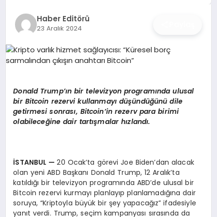
İŞ DÜNYASI
Haber Editörü
Paylaş
23 Aralık 2024
ANA DEMO
TEKNOLOJI
MAGAZIN
Donald Trump’
ın bir televizyon programında ulusal
bir Bitcoin rezervi kullanmayı düşündüğünü dile
KRIPTO PARA
getirmesi sonrası, Bitcoin’in rezerv para birimi
olabileceğine dair tartışmalar hızlandı.
GEZI & SEYAHAT
OYUN
İSTANBUL
—
20 Ocak’ta görevi Joe Biden’dan alacak
olan yeni ABD Başkanı Donald Trump, 12 Aralık’ta
katıldığı bir televizyon programında ABD’de ulusal bir
Bitcoin rezervi kurmayı planlayıp planlamadığına dair
soruya, “Kriptoyla büyük bir şey yapacağız” ifadesiyle
yanıt verdi. Trump, seçim kampanyası sırasında da