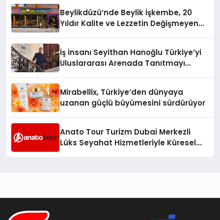
Beylikdüzü’nde Beylik İşkembe, 20
Yıldır Kalite ve Lezzetin Değişmeyen
Adresi
İş İnsanı Seyithan Hanoğlu Türkiye’yi
Uluslararası Arenada Tanıtmayı
Hedefliyor
Mirabellix, Türkiye’den dünyaya
uzanan güçlü büyümesini sürdürüyor
Anato Tour Turizm Dubai Merkezli
Lüks Seyahat Hizmetleriyle Küresel
Turizmde Öne Çıkıyor
Haberin Doğru Adresi