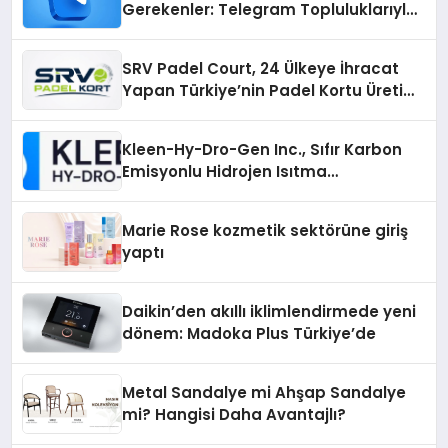
Gerekenler: Telegram Topluluklarıyla
Güncel Kalmak
SRV Padel Court, 24 Ülkeye İhracat
Yapan Türkiye’nin Padel Kortu Üretim
Gücü
Kleen-Hy-Dro-Gen Inc., Sıfır Karbon
Emisyonlu Hidrojen Isıtma
Teknolojisinde ISO ve TSSA
Düzenleyici Onaylarını Aldı
Marie Rose kozmetik sektörüne giriş
yaptı
Daikin’den akıllı iklimlendirmede yeni
dönem: Madoka Plus Türkiye’de
Metal Sandalye mi Ahşap Sandalye
mi? Hangisi Daha Avantajlı?