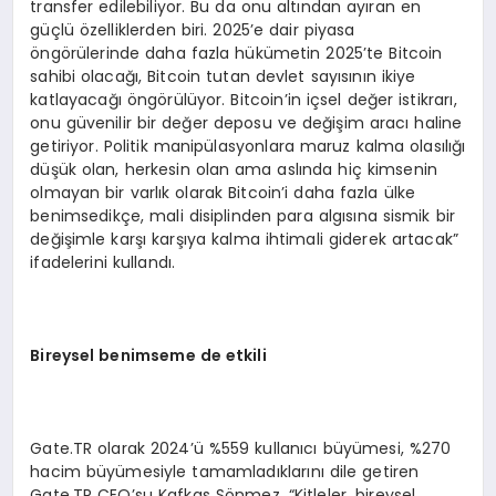
transfer edilebiliyor. Bu da onu altından ayıran en
güçlü özelliklerden biri. 2025’e dair piyasa
öngörülerinde daha fazla hükümetin 2025’te Bitcoin
sahibi olacağı, Bitcoin tutan devlet sayısının ikiye
katlayacağı öngörülüyor. Bitcoin’in içsel değer istikrarı,
onu güvenilir bir değer deposu ve değişim aracı haline
getiriyor. Politik manipülasyonlara maruz kalma olasılığı
düşük olan, herkesin olan ama aslında hiç kimsenin
olmayan bir varlık olarak Bitcoin’i daha fazla ülke
benimsedikçe, mali disiplinden para algısına sismik bir
değişimle karşı karşıya kalma ihtimali giderek artacak”
ifadelerini kullandı.
Bireysel benimseme de etkili
Gate.TR olarak 2024’ü %559 kullanıcı büyümesi, %270
hacim büyümesiyle tamamladıklarını dile getiren
Gate.TR CEO’su Kafkas Sönmez, “Kitleler, bireysel