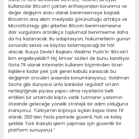
kullanıcılar Bitcoin’i çoktan enflasyondan korunma ve
değer değişimi aracı olarak benimsemeye başladı.
Bitcoin’in ana akım medyada görünürlüğü arttıkça ve
MicroStrategy gibi şirketler Bitcoin benimsemesine
dair vurgularını artırdıkça toplumsal benimseme daha
da hız kazanacak. Bu adaptasyon, hükümetlerin günün
sonunda sessiz ve kayıtsız kalamayacağı bir hâl
alacak. Rusya Devlet Başkanı Vladimir Putin’in ‘Bitcoin’i
kim engelleyebilir? Hiç kimse’ sözleri de bunu kanıtlıyor.
Gate.TR olarak internetin kullanım biçiminden ticari
ilişkilere kadar pek çok genel kabulü sarsacak bu
değişimin öncüleri arasında konumlanıyoruz. Goldman
Sachs gibi dünyaca ünlü bankalar regülatif ortam
netleştiğinde piyasa yapıcı olma niyetlerini belli
ettikleri bir ortamda kripto varlık tutmanın yatırımın
ötesinde geleceğe yönelik stratejik bir adım olduğuna
inanıyoruz. Türkiye’nin kriptoya açılan kapısı Gate.TR
olarak, 200’den fazla paritede güvenli, hızlı ve kolay
şekilde Türk lirasıyla işlem yapması için güvenilir bir
platform sunuyoruz.”