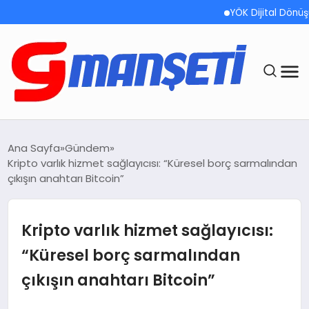
YÖK Dijital Dönüşüm Ka
ANASAYFA
Ana Sayfa
Gündem
Kripto varlık hizmet sağlayıcısı: “Küresel borç sarmalından
DEMOLAR
çıkışın anahtarı Bitcoin”
MEGA MENÜ
Kripto varlık hizmet sağlayıcısı:
TEKNOLOJI
“Küresel borç sarmalından
çıkışın anahtarı Bitcoin”
OYUN