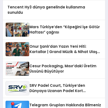
Tencent Hy3 dünya genelinde kullanıma
sunuldu
Mars Türkiye’den “Köpeğini İşe Götür
Haftası” çağrısı
Onur Şanlı’dan Yazın Yeni Hiti:
Kartallar | Grand Müzik & Nihat Ulaş
İmzalı Yeni Şarkı
Cesur Packaging, Mısır’daki Üretim
Üssünü Büyütüyor
SRV Padel Court, Türkiye’den
Dünyaya Uzanan Padel Kort
Üretiminde Güvenin Adresi
Telegram Grupları Hakkında Bilmeniz