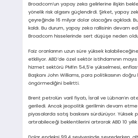
Broadcom’un yapay zeka gelirlerine ilişkin beklen
yönelik risk algısını güçlendirdi. Şirket, yapay z
çeyreğinde 16 milyar dolar olacağını açıkladı. Bu
kaldı. Bu durum, yapay zeka rallisinin devam e
Broadcom hisselerinde sert düşüşe neden oldu
Faiz oranlarının uzun süre yüksek kalabileceğine
etkiliyor. ABD’de özel sektör istihdamının mayıs
hizmet sektörü PMI’ın 54,5’e yükselmesi, enflasy
Başkanı John Williams, para politikasının doğru 
öngörmediğini belirtti.
Brent petrolün varil fiyatı, İsrail ve Lübnan’ın
geriledi. Ancak jeopolitik gerilimin devam etmesi
piyasalarda satış baskısını sürdürüyor. Yüksek pe
artırabileceği beklentilerini artırarak ABD 10 yıll
Dolar endeksi 99,4 seviyesinde seyrederken, alt