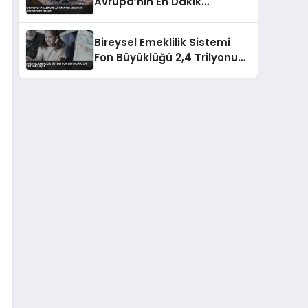
Avrupa’nın En Dakik
Havalimanı Seçildi
Bireysel Emeklilik Sistemi
Fon Büyüklüğü 2,4 Trilyonu
Aştı