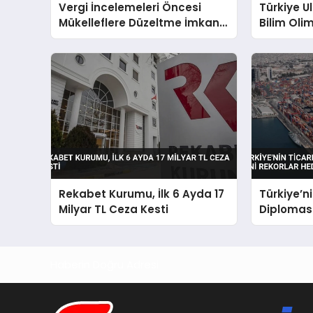
Vergi İncelemeleri Öncesi
Türkiye U
Mükelleflere Düzeltme İmkanı
Bilim Olim
Tanınıyor
Yarışmacı
Rekabet Kurumu, İlk 6 Ayda 17
Türkiye’n
Milyar TL Ceza Kesti
Diplomasi
Rekorlar 
Haberin Doğru Adresi