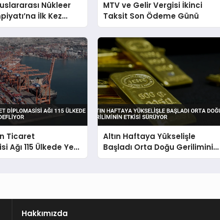
luslararası Nükleer
MTV ve Gelir Vergisi İkinci
piyatı’na İlk Kez
Taksit Son Ödeme Günü
 Katılıyor
in Ticaret
Altın Haftaya Yükselişle
si Ağı 115 Ülkede Yeni
Başladı Orta Doğu Geriliminin
Hedefliyor
Etkisi Sürüyor
Hakkımızda