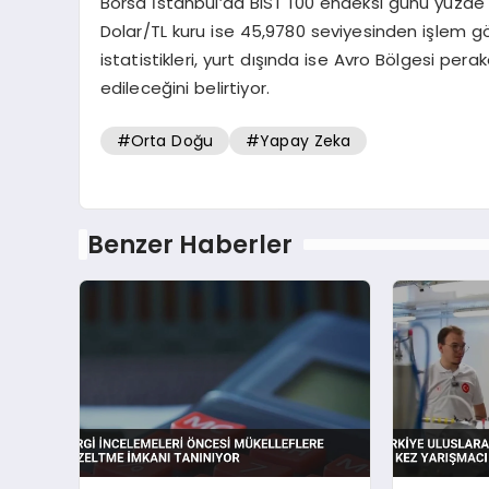
Borsa İstanbul’da BIST 100 endeksi günü yüzd
Dolar/TL kuru ise 45,9780 seviyesinden işlem görü
istatistikleri, yurt dışında ise Avro Bölgesi per
edileceğini belirtiyor.
#Orta Doğu
#Yapay Zeka
Benzer Haberler