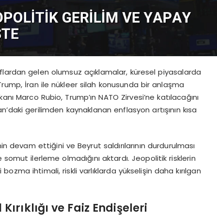
flardan gelen olumsuz açıklamalar, küresel piyasalarda
Trump, İran ile nükleer silah konusunda bir anlaşma
 Bakanı Marco Rubio, Trump’ın NATO Zirvesi’ne katılacağını
an’daki gerilimden kaynaklanan enflasyon artışının kısa
imin devam ettiğini ve Beyrut saldırılarının durdurulması
omut ilerleme olmadığını aktardı. Jeopolitik risklerin
 bozma ihtimali, riskli varlıklarda yükselişin daha kırılgan
rıklığı ve Faiz Endişeleri