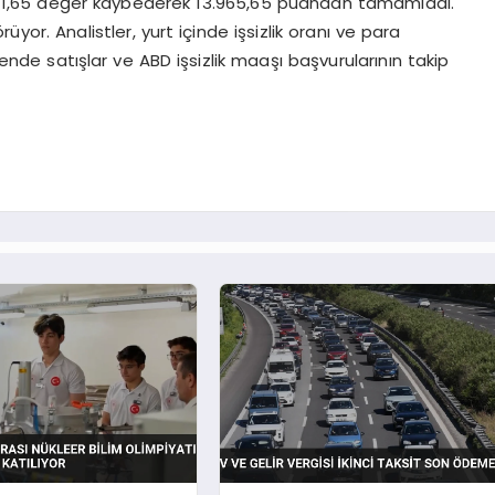
e 1,65 değer kaybederek 13.965,65 puandan tamamladı.
yor. Analistler, yurt içinde işsizlik oranı ve para
akende satışlar ve ABD işsizlik maaşı başvurularının takip