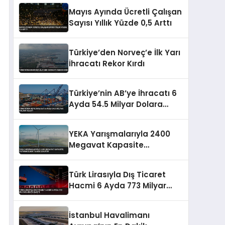
Açıldı
Mayıs Ayında Ücretli Çalışan
Sayısı Yıllık Yüzde 0,5 Arttı
Türkiye’den Norveç’e İlk Yarı
İhracatı Rekor Kırdı
Türkiye’nin AB’ye İhracatı 6
Ayda 54.5 Milyar Dolara
Ulaştı
YEKA Yarışmalarıyla 2400
Megavat Kapasite
Yatırımcılara Tahsis Ediliyor
Türk Lirasıyla Dış Ticaret
Hacmi 6 Ayda 773 Milyar
Liraya Ulaştı
İstanbul Havalimanı