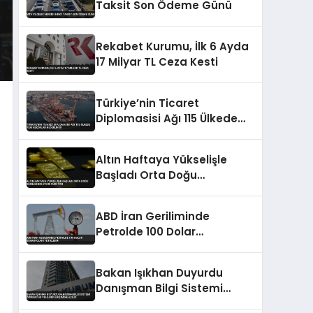
Taksit Son Ödeme Günü
Rekabet Kurumu, İlk 6 Ayda
17 Milyar TL Ceza Kesti
Türkiye’nin Ticaret
Diplomasisi Ağı 115 Ülkede
Yeni Rekorlar Hedefliyor
Altın Haftaya Yükselişle
Başladı Orta Doğu
Geriliminin Etkisi Sürüyor
ABD İran Geriliminde
Petrolde 100 Dolar
Senaryoları Tetiklendi
Bakan Işıkhan Duyurdu
Danışman Bilgi Sistemi
Öğrenci ve Velilerin Erişimine