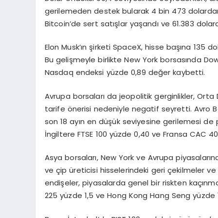
gerilemeden destek bularak 4 bin 473 dolardan i
Bitcoin’de sert satışlar yaşandı ve 61.383 dolar
Elon Musk’ın şirketi SpaceX, hisse başına 135 do
Bu gelişmeyle birlikte New York borsasında Do
Nasdaq endeksi yüzde 0,89 değer kaybetti.
Avrupa borsaları da jeopolitik gerginlikler, Orta 
tarife önerisi nedeniyle negatif seyretti. Avro 
son 18 ayın en düşük seviyesine gerilemesi de p
İngiltere FTSE 100 yüzde 0,40 ve Fransa CAC 40
Asya borsaları, New York ve Avrupa piyasalarındaki 
ve çip üreticisi hisselerindeki geri çekilmeler
endişeler, piyasalarda genel bir riskten kaçınma
225 yüzde 1,5 ve Hong Kong Hang Seng yüzde 1,