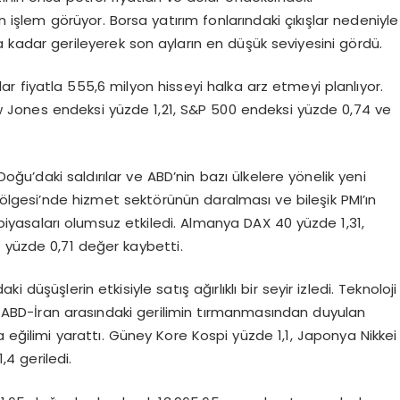
şlem görüyor. Borsa yatırım fonlarındaki çıkışlar nedeniyle
a kadar gerileyerek son ayların en düşük seviyesini gördü.
lar fiyatla 555,6 milyon hisseyi halka arz etmeyi planlıyor.
w Jones endeksi yüzde 1,21, S&P 500 endeksi yüzde 0,74 ve
Doğu’daki saldırılar ve ABD’nin bazı ülkelere yönelik yeni
Bölgesi’nde hizmet sektörünün daralması ve bileşik PMI’ın
iyasaları olumsuz etkiledi. Almanya DAX 40 yüzde 1,31,
 yüzde 0,71 değer kaybetti.
düşüşlerin etkisiyle satış ağırlıklı bir seyir izledi. Teknoloji
 ve ABD-İran arasındaki gerilimin tırmanmasından duyulan
 eğilimi yarattı. Güney Kore Kospi yüzde 1,1, Japonya Nikkei
4 geriledi.