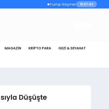
Trump Göçmen Kamyon Şoförleri Yerine Ga
15:57:44
MAGAZIN
KRIPTO PARA
GEZI & SEYAHAT
ısıyla Düşüşte