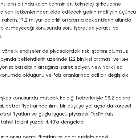
tilerin altında kalan tahminleri, teknoloji şirketlerine
eka yarı iletkenlerinden elde edilecek gelirin mali yılın üçüncü
 rakam, 17,2 milyar dolarlık ortalama beklentilerin altında
dip etmeyeceği konusunda soru işaretleri yarattı ve
.
 yönelik endişeler de piyasalardaki risk iştahını olumsuz
 ayında beklentilerin üzerinde 122 bin kişi artması ve ISM
onist baskıların arttığına işaret ediyor. New York Fed
konumda olduğunu ve faiz oranlarında acil bir değişiklik
 ateşkes konusunda mutabık kaldığı haberleriyle 96,2 dolara
, petrol fiyatlarında ılımlı bir düşüşe yol açsa da küresel
trol fiyatları ve güçlü işgücü piyasası, Fed’in faiz
ık tahvil faizini yüzde 4,49’a dengeledi.
ının onsu petrol fiyatları ve dolar endeksindeki