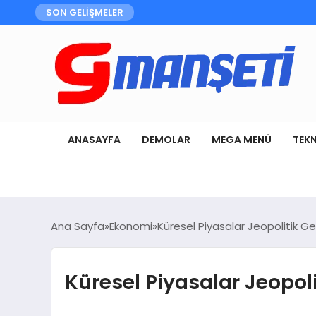
SON GELİŞMELER
ANASAYFA
DEMOLAR
MEGA MENÜ
TEK
Ana Sayfa
Ekonomi
Küresel Piyasalar Jeopolitik G
Küresel Piyasalar Jeopol