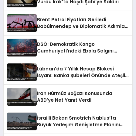
Vurdu Irak’ta Haşdi Şabi’ye Saldırı
Brent Petrol Fiyatları Geriledi
Babülmendep ve Diplomatik Adımlar
Etkili Oldu
DSÖ: Demokratik Kongo
Cumhuriyeti’ndeki Ebola Salgını
Kontrolden Çıkıyor
Lübnan’da 7 Yıllık Hesap Blokesi
İsyanı: Banka Şubeleri Önünde Ateşli
Eylem
İran Hürmüz Boğazı Konusunda
ABD’ye Net Yanıt Verdi
İsrailli Bakan Smotrich Nablus’ta
Büyük Yerleşim Genişletme Planını
Açıkladı