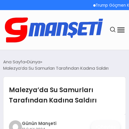
Trump Göçmen Kamyon 
ANASAYFA
Ana Sayfa
Dünya
Malezya’da Su Samurları Tarafından Kadına Saldırı
DEMOLAR
MEGA MENÜ
Malezya’da Su Samurları
Tarafından Kadına Saldırı
TEKNOLOJI
OYUN
Günün Manşeti
Paylaş