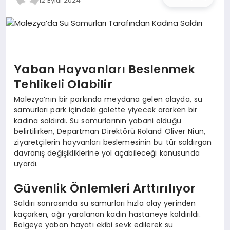
12 Eylül 2024
İŞ DÜNYASI
ANA DEMO
TEKNOLOJI
Yaban Hayvanları Beslenmek
Tehlikeli Olabilir
MAGAZIN
Malezya’nın bir parkında meydana gelen olayda, su
samurları park içindeki gölette yiyecek ararken bir
KRIPTO PARA
kadına saldırdı. Su samurlarının yabani olduğu
belirtilirken, Departman Direktörü Roland Oliver Niun,
GEZI & SEYAHAT
ziyaretçilerin hayvanları beslemesinin bu tür saldırgan
davranış değişikliklerine yol açabileceği konusunda
uyardı.
OYUN
Güvenlik Önlemleri Arttırılıyor
Saldırı sonrasında su samurları hızla olay yerinden
kaçarken, ağır yaralanan kadın hastaneye kaldırıldı.
Bölgeye yaban hayatı ekibi sevk edilerek su