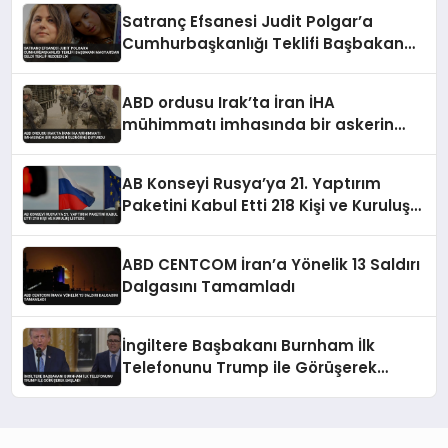
Satranç Efsanesi Judit Polgar’a
Cumhurbaşkanlığı Teklifi Başbakan
Magyar’dan Geldi Teklif Reddedildi
ABD ordusu Irak’ta İran İHA
mühimmatı imhasında bir askerin
öldüğünü duyurdu
AB Konseyi Rusya’ya 21. Yaptırım
Paketini Kabul Etti 218 Kişi ve Kuruluş
Listede
ABD CENTCOM İran’a Yönelik 13 Saldırı
Dalgasını Tamamladı
İngiltere Başbakanı Burnham İlk
Telefonunu Trump ile Görüşerek
Başladı