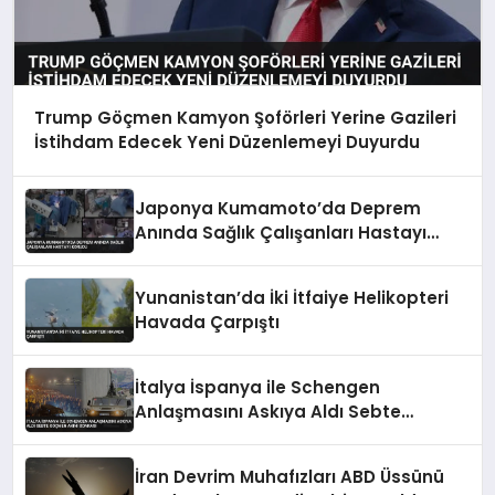
Trump Göçmen Kamyon Şoförleri Yerine Gazileri
İstihdam Edecek Yeni Düzenlemeyi Duyurdu
Japonya Kumamoto’da Deprem
Anında Sağlık Çalışanları Hastayı
Korudu
Yunanistan’da İki İtfaiye Helikopteri
Havada Çarpıştı
İtalya İspanya ile Schengen
Anlaşmasını Askıya Aldı Sebte
Göçmen Akını Sonrası
İran Devrim Muhafızları ABD Üssünü