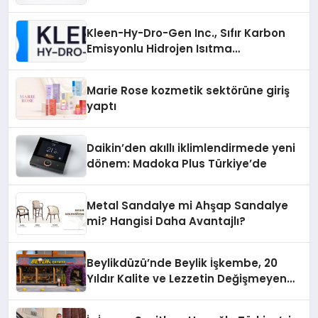
Gücü
Kleen-Hy-Dro-Gen Inc., Sıfır Karbon
Emisyonlu Hidrojen Isıtma
Teknolojisinde ISO ve TSSA
Düzenleyici Onaylarını Aldı
Marie Rose kozmetik sektörüne giriş
yaptı
Daikin’den akıllı iklimlendirmede yeni
dönem: Madoka Plus Türkiye’de
Metal Sandalye mi Ahşap Sandalye
mi? Hangisi Daha Avantajlı?
Beylikdüzü’nde Beylik İşkembe, 20
Yıldır Kalite ve Lezzetin Değişmeyen
Adresi