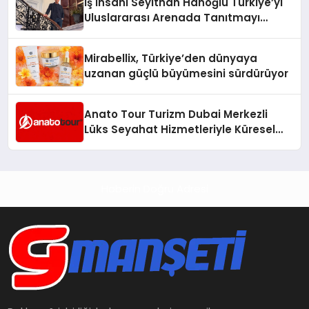
İş İnsanı Seyithan Hanoğlu Türkiye’yi
Uluslararası Arenada Tanıtmayı
Hedefliyor
Mirabellix, Türkiye’den dünyaya
uzanan güçlü büyümesini sürdürüyor
Anato Tour Turizm Dubai Merkezli
Lüks Seyahat Hizmetleriyle Küresel
Turizmde Öne Çıkıyor
Haberin Doğru Adresi