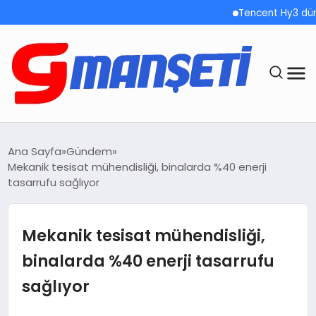
Tencent Hy3 dünya gen
ANASAYFA
Ana Sayfa
Gündem
Mekanik tesisat mühendisliği, binalarda %40 enerji
DEMOLAR
tasarrufu sağlıyor
MEGA MENÜ
Mekanik tesisat mühendisliği,
TEKNOLOJI
binalarda %40 enerji tasarrufu
sağlıyor
OYUN