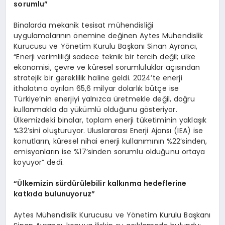
sorumlu”
Binalarda mekanik tesisat mühendisliği
uygulamalarının önemine değinen Aytes Mühendislik
Kurucusu ve Yönetim Kurulu Başkanı Sinan Ayrancı,
“Enerji verimliliği sadece teknik bir tercih değil; ülke
ekonomisi, çevre ve küresel sorumluluklar açısından
stratejik bir gereklilik haline geldi. 2024’te enerji
ithalatına ayrılan 65,6 milyar dolarlık bütçe ise
Türkiye’nin enerjiyi yalnızca üretmekle değil, doğru
kullanmakla da yükümlü olduğunu gösteriyor.
Ülkemizdeki binalar, toplam enerji tüketiminin yaklaşık
%32’sini oluşturuyor. Uluslararası Enerji Ajansı (IEA) ise
konutların, küresel nihai enerji kullanımının %22’sinden,
emisyonların ise %17’sinden sorumlu olduğunu ortaya
koyuyor” dedi.
“Ü
lkemizin sürdürülebilir kalkınma hedeflerine
katkıda bulunuyoruz”
Aytes Mühendislik Kurucusu ve Yönetim Kurulu Başkanı