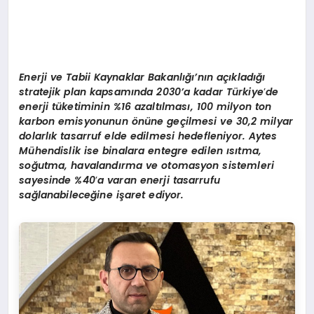
Enerji ve Tabii Kaynaklar Bakanlığı’nın açıkladığı
stratejik plan kapsamında 2030
’
a kadar Türkiye
’
de
enerji tüketiminin %16 azaltılması, 100 milyon ton
karbon emisyonunun
ö
nüne geçilmesi ve 30,2 milyar
dolarlık tasarruf elde edilmesi hedefleniyor.
Aytes
M
ühendislik ise binalara entegre edilen ısıtma,
soğutma, havalandırma ve otomasyon sistemleri
sayesinde %40
’
a varan enerji tasarrufu
sağlanabileceğine işaret ediyor.