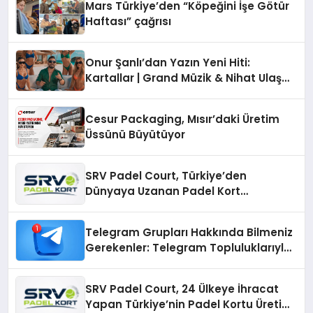
Mars Türkiye’den “Köpeğini İşe Götür
Haftası” çağrısı
Onur Şanlı’dan Yazın Yeni Hiti:
Kartallar | Grand Müzik & Nihat Ulaş
İmzalı Yeni Şarkı
Cesur Packaging, Mısır’daki Üretim
Üssünü Büyütüyor
SRV Padel Court, Türkiye’den
Dünyaya Uzanan Padel Kort
Üretiminde Güvenin Adresi
Telegram Grupları Hakkında Bilmeniz
Gerekenler: Telegram Topluluklarıyla
Güncel Kalmak
SRV Padel Court, 24 Ülkeye İhracat
Yapan Türkiye’nin Padel Kortu Üretim