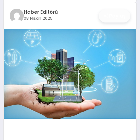
İŞ DÜNYASI
Haber Editörü
Paylaş
08 Nisan 2025
ANA DEMO
TEKNOLOJI
MAGAZIN
KRIPTO PARA
GEZI & SEYAHAT
OYUN