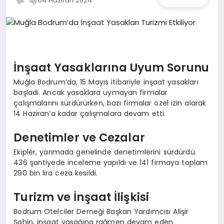
04 Haziran 2024
İŞ DÜNYASI
ANA DEMO
TEKNOLOJI
İnşaat Yasaklarına Uyum Sorunu
Muğla Bodrum’da, 15 Mayıs itibariyle inşaat yasakları
MAGAZIN
başladı. Ancak yasaklara uymayan firmalar
çalışmalarını sürdürürken, bazı firmalar özel izin alarak
KRIPTO PARA
14 Haziran’a kadar çalışmalara devam etti.
Denetimler ve Cezalar
GEZI & SEYAHAT
Ekipler, yarımada genelinde denetimlerini sürdürdü.
OYUN
436 şantiyede inceleme yapıldı ve 141 firmaya toplam
290 bin lira ceza kesildi.
Turizm ve İnşaat İlişkisi
Bodrum Otelciler Derneği Başkan Yardımcısı Alişir
Şahin, inşaat yasağına rağmen devam eden