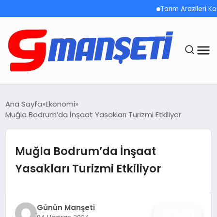
Tarım Arazileri Korunm
ANASAYFA
Ana Sayfa
Ekonomi
Muğla Bodrum’da İnşaat Yasakları Turizmi Etkiliyor
DEMOLAR
MEGA MENÜ
Muğla Bodrum’da İnşaat
Yasakları Turizmi Etkiliyor
TEKNOLOJI
OYUN
Günün Manşeti
Paylaş