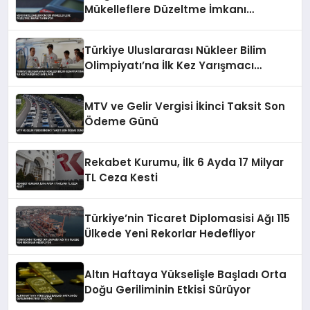
Mükelleflere Düzeltme İmkanı
Tanınıyor
Türkiye Uluslararası Nükleer Bilim
Olimpiyatı’na İlk Kez Yarışmacı
Katılıyor
MTV ve Gelir Vergisi İkinci Taksit Son
Ödeme Günü
Rekabet Kurumu, İlk 6 Ayda 17 Milyar
TL Ceza Kesti
Türkiye’nin Ticaret Diplomasisi Ağı 115
Ülkede Yeni Rekorlar Hedefliyor
Altın Haftaya Yükselişle Başladı Orta
Doğu Geriliminin Etkisi Sürüyor