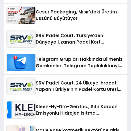
İmzalı Yeni Şarkı
Cesur Packaging, Mısır’daki Üretim
Üssünü Büyütüyor
SRV Padel Court, Türkiye’den
Dünyaya Uzanan Padel Kort
Üretiminde Güvenin Adresi
Telegram Grupları Hakkında Bilmeniz
Gerekenler: Telegram Topluluklarıyla
Güncel Kalmak
SRV Padel Court, 24 Ülkeye İhracat
Yapan Türkiye’nin Padel Kortu Üretim
Gücü
Kleen-Hy-Dro-Gen Inc., Sıfır Karbon
Emisyonlu Hidrojen Isıtma
Teknolojisinde ISO ve TSSA
Düzenleyici Onaylarını Aldı
Marie Rose kozmetik sektörüne giriş