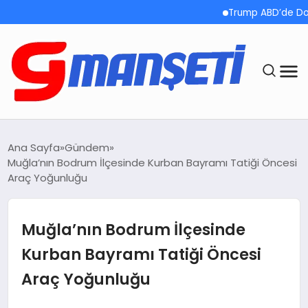
Trump ABD’de Doğumla 
ANASAYFA
Ana Sayfa
Gündem
Muğla’nın Bodrum İlçesinde Kurban Bayramı Tatiği Öncesi
DEMOLAR
Araç Yoğunluğu
MEGA MENÜ
Muğla’nın Bodrum İlçesinde
TEKNOLOJI
Kurban Bayramı Tatiği Öncesi
Araç Yoğunluğu
OYUN