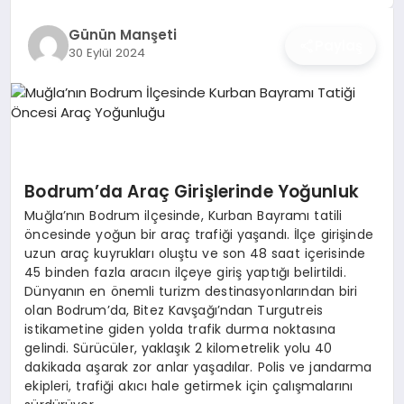
İŞ DÜNYASI
Günün Manşeti
Paylaş
30 Eylül 2024
ANA DEMO
TEKNOLOJI
MAGAZIN
Bodrum’da Araç Girişlerinde Yoğunluk
KRIPTO PARA
Muğla’nın Bodrum ilçesinde, Kurban Bayramı tatili
öncesinde yoğun bir araç trafiği yaşandı. İlçe girişinde
GEZI & SEYAHAT
uzun araç kuyrukları oluştu ve son 48 saat içerisinde
45 binden fazla aracın ilçeye giriş yaptığı belirtildi.
OYUN
Dünyanın en önemli turizm destinasyonlarından biri
olan Bodrum’da, Bitez Kavşağı’ndan Turgutreis
istikametine giden yolda trafik durma noktasına
gelindi. Sürücüler, yaklaşık 2 kilometrelik yolu 40
dakikada aşarak zor anlar yaşadılar. Polis ve jandarma
ekipleri, trafiği akıcı hale getirmek için çalışmalarını