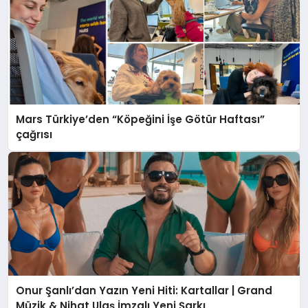
Mars Türkiye’den “Köpeğini İşe Götür Haftası”
çağrısı
Onur Şanlı’dan Yazın Yeni Hiti: Kartallar | Grand
Müzik & Nihat Ulaş İmzalı Yeni Şarkı