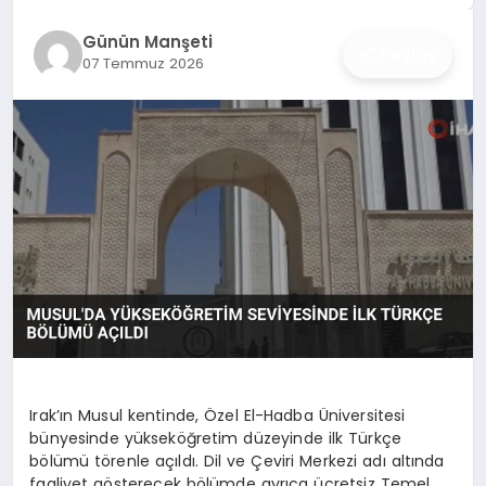
İŞ DÜNYASI
Günün Manşeti
Paylaş
07 Temmuz 2026
ANA DEMO
TEKNOLOJI
MAGAZIN
KRIPTO PARA
GEZI & SEYAHAT
OYUN
Irak’ın Musul kentinde, Özel El-Hadba Üniversitesi
bünyesinde yükseköğretim düzeyinde ilk Türkçe
bölümü törenle açıldı. Dil ve Çeviri Merkezi adı altında
faaliyet gösterecek bölümde ayrıca ücretsiz Temel