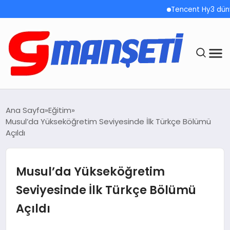
Tencent Hy3 dünya gen
ANASAYFA
Ana Sayfa
Eğitim
Musul’da Yükseköğretim Seviyesinde İlk Türkçe Bölümü
DEMOLAR
Açıldı
MEGA MENÜ
Musul’da Yükseköğretim
TEKNOLOJI
Seviyesinde İlk Türkçe Bölümü
Açıldı
OYUN