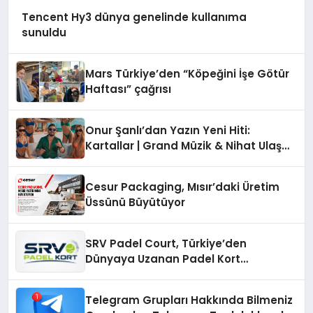
Tencent Hy3 dünya genelinde kullanıma
sunuldu
Mars Türkiye’den “Köpeğini İşe Götür
Haftası” çağrısı
Onur Şanlı’dan Yazın Yeni Hiti:
Kartallar | Grand Müzik & Nihat Ulaş
İmzalı Yeni Şarkı
Cesur Packaging, Mısır’daki Üretim
Üssünü Büyütüyor
SRV Padel Court, Türkiye’den
Dünyaya Uzanan Padel Kort
Üretiminde Güvenin Adresi
Telegram Grupları Hakkında Bilmeniz