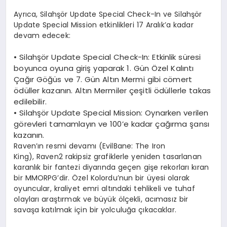
Ayrıca, Silahşör Update Special Check-In ve Silahşör
Update Special Mission etkinlikleri 17 Aralık’a kadar
devam edecek:
•
Silahşör
Update Special
Check-In
:
Etkinlik süresi
boyunca oyuna giriş yaparak 1. Gün Özel Kalıntı
Çağır Göğüs ve 7. Gün Altın Mermi gibi cömert
ödüller kazanın. Altın Mermiler çeşitli ödüllerle takas
edilebilir.
•
Silahşör
Update Special
Mission
:
Oynarken verilen
görevleri tamamlayın ve 100’e kadar çağırma şansı
kazanın.
Raven’ın
resmi devamı (
EvilBane
:
The
Iron
King)
,
Raven2
rakipsiz grafiklerle yeniden tasarlanan
karanlık bir fantezi diyarında geçen gişe rekorları kıran
bir MMORPG’dir. Özel Kolordu’nun bir üyesi olarak
oyuncular, kraliyet emri altındaki tehlikeli ve tuhaf
olayları araştırmak ve büyük ölçekli, acımasız bir
savaşa katılmak için bir yolculuğa çıkacaklar.