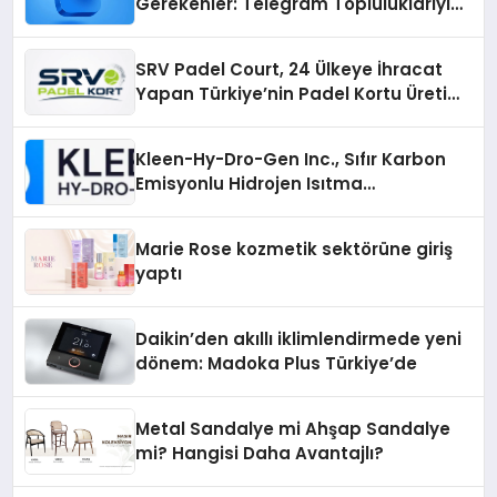
Gerekenler: Telegram Topluluklarıyla
Güncel Kalmak
SRV Padel Court, 24 Ülkeye İhracat
Yapan Türkiye’nin Padel Kortu Üretim
Gücü
Kleen-Hy-Dro-Gen Inc., Sıfır Karbon
Emisyonlu Hidrojen Isıtma
Teknolojisinde ISO ve TSSA
Düzenleyici Onaylarını Aldı
Marie Rose kozmetik sektörüne giriş
yaptı
Daikin’den akıllı iklimlendirmede yeni
dönem: Madoka Plus Türkiye’de
Metal Sandalye mi Ahşap Sandalye
mi? Hangisi Daha Avantajlı?