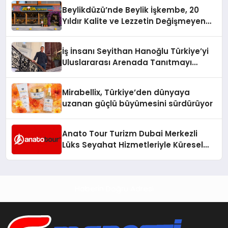
Beylikdüzü’nde Beylik İşkembe, 20
Yıldır Kalite ve Lezzetin Değişmeyen
Adresi
İş İnsanı Seyithan Hanoğlu Türkiye’yi
Uluslararası Arenada Tanıtmayı
Hedefliyor
Mirabellix, Türkiye’den dünyaya
uzanan güçlü büyümesini sürdürüyor
Anato Tour Turizm Dubai Merkezli
Lüks Seyahat Hizmetleriyle Küresel
Turizmde Öne Çıkıyor
Haberin Doğru Adresi