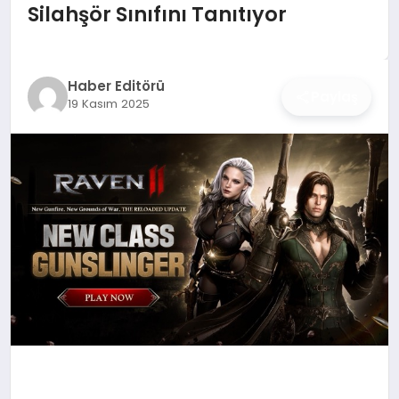
İŞ DÜNYASI
Silahşör Sınıfını Tanıtıyor
ANA DEMO
Haber Editörü
Paylaş
TEKNOLOJI
19 Kasım 2025
MAGAZIN
KRIPTO PARA
GEZI & SEYAHAT
OYUN