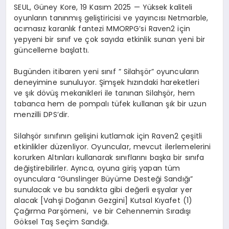
SEUL, Güney Kore, 19 Kasım 2025 — Yüksek kaliteli
oyunların tanınmış geliştiricisi ve yayıncısı Netmarble,
acımasız karanlık fantezi MMORPG’si
Raven2
için
yepyeni bir sınıf ve çok sayıda etkinlik sunan yeni bir
güncelleme başlattı.
Bugünden itibaren yeni sınıf ”
Silahşör
” oyuncuların
deneyimine sunuluyor. Şimşek hızındaki hareketleri
ve şık dövüş mekanikleri ile tanınan Silahşör, hem
tabanca hem de pompalı tüfek kullanan şık bir uzun
menzilli DPS’dir.
Silahşör sınıfının gelişini kutlamak için
Raven2
çeşitli
etkinlikler düzenliyor. Oyuncular, mevcut ilerlemelerini
korurken Altınları kullanarak sınıflarını başka bir sınıfa
değiştirebilirler. Ayrıca, oyuna giriş yapan tüm
oyunculara “Gunslinger Büyüme Desteği Sandığı”
sunulacak ve bu sandıkta gibi değerli eşyalar yer
alacak [Vahşi Doğanın Gezgini] Kutsal Kıyafet (1)
Çağırma Parşömeni, ve bir Cehennemin Sıradışı
Göksel Taş Seçim Sandığı.