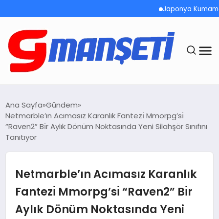
Japonya Kumamoto’da D
ANASAYFA
Ana Sayfa
Gündem
Netmarble’ın Acımasız Karanlık Fantezı̇ Mmorpg’sı̇
DEMOLAR
“Raven2” Bı̇r Aylık Dönüm Noktasında Yeni Silahşör Sınıfını
Tanıtıyor
MEGA MENÜ
Netmarble’ın Acımasız Karanlık
TEKNOLOJI
Fantezı̇ Mmorpg’sı̇ “Raven2” Bı̇r
OYUN
Aylık Dönüm Noktasında Yeni