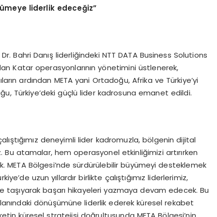
ümeye liderlik edeceğ
iz
”
Dr. Bahri Danış liderliğindeki NTT DATA Business Solutions
dından Katar operasyonlarının yönetimini üstlenerek,
arıların ardından META yani Ortadoğu, Afrika ve Türkiye’yi
u, Türkiye’deki güçlü lider kadrosuna emanet edildi.
e çalıştığımız deneyimli lider kadromuzla, bölgenin dijital
Bu atamalar, hem operasyonel etkinliğimizi artırırken
. META Bölgesi’nde sürdürülebilir büyümeyi desteklemek
iye’de uzun yıllardır birlikte çalıştığımız liderlerimiz,
eye taşıyarak başarı hikayeleri yazmaya devam edecek. Bu
alanındaki dönüşümüne liderlik ederek küresel rekabet
rketin küresel stratejisi doğrultusunda META Bölgesi’nin