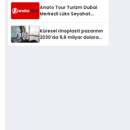
Anato Tour Turizm Dubai
Merkezli Lüks Seyahat
Hizmetleriyle Küresel
Turizmde Öne Çıkıyor
Küresel rinoplasti pazarının
2030’da 9,6 milyar dolara
ulaşması bekleniyor