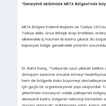
“
Deneyimli ekibimizle META B
ö
lgesi’
nde büy
META Bölgesi Kıdemli Başkanı ve Türkiye CEO’su 
Türkiye ekibi, önce Birleşik Arap Emirlikleri, ar
ülkelerdeki iş hacmini iki katına çıkardı. Bu baş
kapsayan bölge genelindeki yönetim sorumluluğ
Dr. Bahri Danış, “Türkiye’de uzun yıllardır birlikt
dönüşüm sürecine öncülük etmeyi hedefliyoruz. 
hem de bölgede kalıcı büyümeyi destekleyecek
için güçlü bir organizasyonel yapı oluşturduk. Türk
şirketimizin inovasyon odaklı yaklaşımını bölg
deneyimli kadro, bölgenin teknoloji hizmetleri 
gücünü artıracak” açıklamasını yaptı. Ayrıca, şi