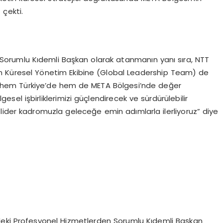
 çekti.
rumlu Kıdemli Başkan olarak atanmanın yanı sıra, NTT
şan Küresel Yönetim Ekibine (Global Leadership Team) de
izle hem Türkiye’de hem de META Bölgesi’nde değer
el işbirliklerimizi güçlendirecek ve sürdürülebilir
lider kadromuzla geleceğe emin adımlarla ilerliyoruz” diye
deki Profesyonel Hizmetlerden Sorumlu Kıdemli Başkan