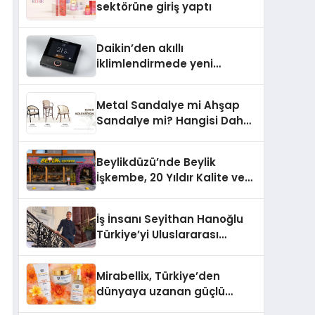
sektörüne giriş yaptı
Daikin’den akıllı
iklimlendirmede yeni
dönem: Madoka Plus
Türkiye’de
Metal Sandalye mi Ahşap
Sandalye mi? Hangisi Daha
Avantajlı?
Beylikdüzü’nde Beylik
İşkembe, 20 Yıldır Kalite ve
Lezzetin Değişmeyen Adresi
İş İnsanı Seyithan Hanoğlu
Türkiye’yi Uluslararası
Arenada Tanıtmayı
Hedefliyor
Mirabellix, Türkiye’den
dünyaya uzanan güçlü
büyümesini sürdürüyor