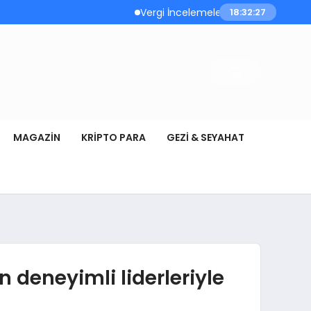
Vergi İncelemeleri Öncesi Mükelleflere D
18:32:28
MAGAZIN
KRIPTO PARA
GEZI & SEYAHAT
 deneyimli liderleriyle