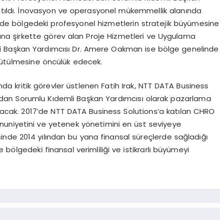
 katıldı. İnovasyon ve operasyonel mükemmellik alanında
de bölgedeki profesyonel hizmetlerin stratejik büyümesine
na şirkette görev alan Proje Hizmetleri ve Uygulama
i Başkan Yardımcısı Dr. Amere Oakman ise bölge genelinde
ürütülmesine öncülük edecek.
da kritik görevler üstlenen Fatih Irak, NTT DATA Business
dan Sorumlu Kıdemli Başkan Yardımcısı olarak pazarlama
ıracak. 2017’de NTT DATA Business Solutions’a katılan CHRO
uniyetini ve yetenek yönetimini en üst seviyeye
nde 2014 yılından bu yana finansal süreçlerde sağladığı
bölgedeki finansal verimliliği ve istikrarlı büyümeyi