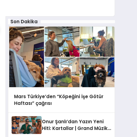
Son Dakika
Mars Türkiye’den “Köpeğini İşe Götür
Haftası” çağrısı
Onur Şanlı’dan Yazın Yeni
Hiti: Kartallar | Grand Müzik
& Nihat Ulaş İmzalı Yeni Şarkı