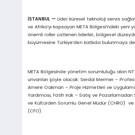
İSTANBUL
—
Lider küresel teknoloji servis sağl
ve Afrika’yı kapsayan META Bölgesi’ndeki yeni y
önemli roller üstlenen liderler, bölgesel düzeyde
büyümesine Türkiye’den katkıda bulunmaya d
META Bölgesinde yönetim sorumluluğu alan NTT 
unvanları şöyle olacak: Serdal Mermer – Profes
Amere Oakman – Proje Hizmetleri ve Uygulama
Yardımcısı, Fatih Irak – Satış ve Pazarlamadan
ve Kültürden Sorumlu Genel Müdür (CHRO) ve E
(CFO).