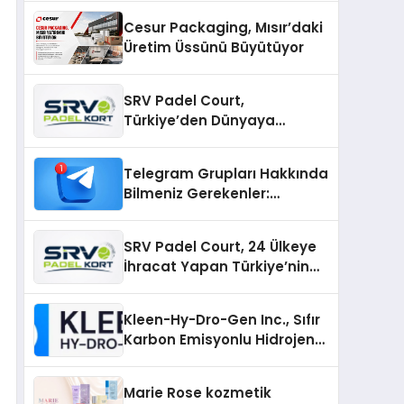
Cesur Packaging, Mısır’daki
Üretim Üssünü Büyütüyor
SRV Padel Court,
Türkiye’den Dünyaya
Uzanan Padel Kort
Üretiminde Güvenin Adresi
Telegram Grupları Hakkında
Bilmeniz Gerekenler:
Telegram Topluluklarıyla
Güncel Kalmak
SRV Padel Court, 24 Ülkeye
İhracat Yapan Türkiye’nin
Padel Kortu Üretim Gücü
Kleen-Hy-Dro-Gen Inc., Sıfır
Karbon Emisyonlu Hidrojen
Isıtma Teknolojisinde ISO ve
TSSA Düzenleyici Onaylarını
Marie Rose kozmetik
Aldı