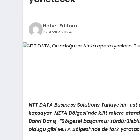
Haber Editörü
27 Aralık 2024
NTT DATA Business Solutions T
ürkiye
’
nin ü
st 
kapsayan META B
ö
lgesi
’
nde kilit rollere atan
Bahri Danış,
“
B
ö
lgesel başarımızı sürdürülebil
olduğu gibi META B
ö
lgesi
’
nde de fark yaratac