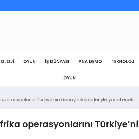
NOLOJI
OYUN
İŞ DÜNYASI
ANA DEMO
TEKNOLOJI
OYUN
perasyonlarını Türkiye’nin deneyimli liderleriyle yönetecek
rika operasyonlarını Türkiye’nin