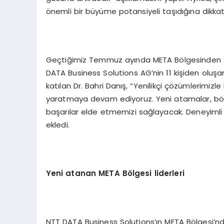
önemli bir büyüme potansiyeli taşıdığına dikkat
Geçtiğimiz Temmuz ayında META Bölgesinden So
DATA Business Solutions AG’nin 11 kişiden olu
katılan Dr. Bahri Danış, “Yenilikçi çözümlerim
yaratmaya devam ediyoruz. Yeni atamalar, bölges
başarılar elde etmemizi sağlayacak. Deneyimli 
ekledi.
Yeni atanan META B
ö
lgesi liderleri
NTT DATA Business Solutions’ın META Bölgesi’n