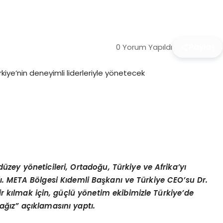
0 Yorum Yapıldı
Paylaş
d
üzey y
ö
neticileri, Ortadoğu, Türkiye ve Afrika
’
yı
dı. META B
ö
lgesi Kıdemli Başkanı ve Türkiye CEO
’
su Dr.
ir kılmak iç
in, g
üçlü y
ö
netim ekibimizle Türkiye
’
de
ağız” açıklamasını yaptı.