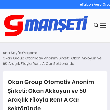
Falcon Aero Group, Kür
ANASAYFA
Ana Sayfa
Yaşam
Okan Group Otomotiv Anonim Şirketi: Okan Akkoyun ve
DEMOLAR
50 Araçlık Filoyla Rent A Car Sektöründe
MEGA MENÜ
Okan Group Otomotiv Anonim
TEKNOLOJI
Şirketi: Okan Akkoyun ve 50
Araçlık Filoyla Rent A Car
OYUN
Sektöründe