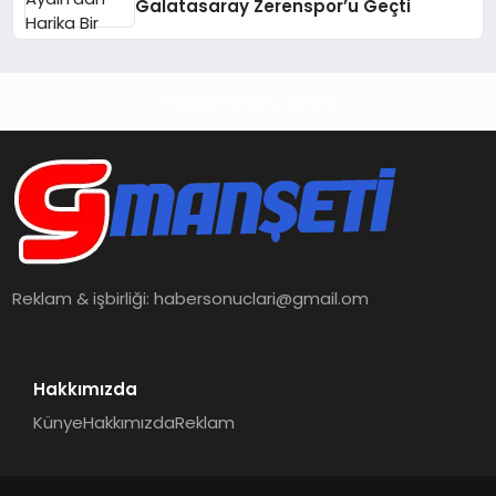
Galatasaray Zerenspor’u Geçti
Haberin Doğru Adresi
Reklam & işbirliği:
habersonuclari@gmail.om
Hakkımızda
Künye
Hakkımızda
Reklam