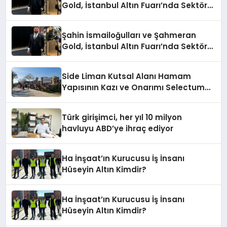
Gold, İstanbul Altın Fuarı’nda Sektöre
Damga Vurdu
Şahin İsmailoğulları ve Şahmeran
Gold, İstanbul Altın Fuarı’nda Sektöre
Damga Vurdu
Side Liman Kutsal Alanı Hamam
Yapısının Kazı ve Onarımı Selectum
Hotels&Resorts’un da Katkılarıyla
Tamamlandı
Türk girişimci, her yıl 10 milyon
havluyu ABD’ye ihraç ediyor
Ha İnşaat’ın Kurucusu İş İnsanı
Hüseyin Altın Kimdir?
Ha İnşaat’ın Kurucusu İş İnsanı
Hüseyin Altın Kimdir?