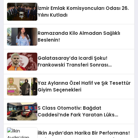
İzmir Emlak Komisyoncuları Odası 26.
Yılını Kutladı
Ramazanda Kilo Almadan Sağlıklı
Beslenin!
Galatasaray’da Icardi Şoku!
Frankowski Transferi Sonrası
Kontenjan Engeli
Yaz Aylarına Özel Hafif ve Şık Tesettür
Giyim Seçenekleri
S Class Otomotiv: Bağdat
Caddesi’nde Fark Yaratan Lüks
Deneyimi
İlkin Aydın’dan Harika Bir Performans!