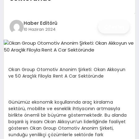
İŞ DÜNYASI
ANA DEMO
Haber Editörü
Paylaş
10 Haziran 2024
TEKNOLOJI
MAGAZIN
KRIPTO PARA
Okan Group Otomotiv Anonim Şirketi: Okan Akkoyun
ve 50 Araçlık Filoyla Rent A Car Sektöründe
GEZI & SEYAHAT
OYUN
Günümüz ekonomik koşullarında araç kiralama
sektörü, mobilite ve esneklik ihtiyacının artmasıyla
birlikte önemli bir büyüme göstermektedir. Bu alanda
başarılı iş insanı Okan Akkoyun’un liderliğinde faaliyet
gösteren Okan Group Otomotiv Anonim Şirketi,
sunduğu yenilikçi çözümlerle sektörde fark