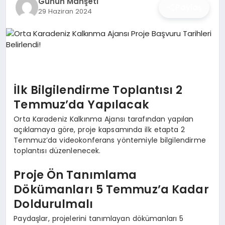
Günün Manşeti
İŞ DÜNYASI
Paylaş
29 Haziran 2024
ANA DEMO
TEKNOLOJI
MAGAZIN
İlk Bilgilendirme Toplantısı 2
Temmuz’da Yapılacak
KRIPTO PARA
Orta Karadeniz Kalkınma Ajansı tarafından yapılan
açıklamaya göre, proje kapsamında ilk etapta 2
GEZI & SEYAHAT
Temmuz’da videokonferans yöntemiyle bilgilendirme
toplantısı düzenlenecek.
OYUN
Proje Ön Tanımlama
Dökümanları 5 Temmuz’a Kadar
Doldurulmalı
Paydaşlar, projelerini tanımlayan dökümanları 5