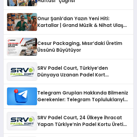
Haftası” çağrısı
Onur Şanlı’dan Yazın Yeni Hiti:
Kartallar | Grand Müzik & Nihat Ulaş
İmzalı Yeni Şarkı
Cesur Packaging, Mısır’daki Üretim
Üssünü Büyütüyor
SRV Padel Court, Türkiye’den
Dünyaya Uzanan Padel Kort
Üretiminde Güvenin Adresi
Telegram Grupları Hakkında Bilmeniz
Gerekenler: Telegram Topluluklarıyla
Güncel Kalmak
SRV Padel Court, 24 Ülkeye İhracat
Yapan Türkiye’nin Padel Kortu Üretim
Gücü