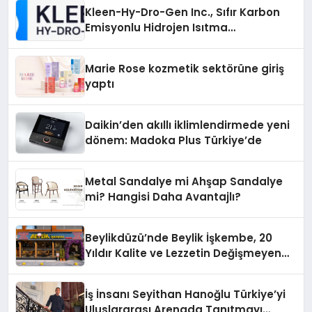
Kleen-Hy-Dro-Gen Inc., Sıfır Karbon
Emisyonlu Hidrojen Isıtma
Teknolojisinde ISO ve TSSA
Düzenleyici Onaylarını Aldı
Marie Rose kozmetik sektörüne giriş
yaptı
Daikin’den akıllı iklimlendirmede yeni
dönem: Madoka Plus Türkiye’de
Metal Sandalye mi Ahşap Sandalye
mi? Hangisi Daha Avantajlı?
Beylikdüzü’nde Beylik İşkembe, 20
Yıldır Kalite ve Lezzetin Değişmeyen
Adresi
İş İnsanı Seyithan Hanoğlu Türkiye’yi
Uluslararası Arenada Tanıtmayı