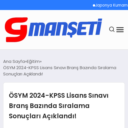
Japonya Kumamoto’da 
ANASAYFA
Ana Sayfa
Eğitim
ÖSYM 2024-KPSS Lisans Sınavı Branş Bazında Sıralama
DEMOLAR
Sonuçları Açıklandı!
MEGA MENÜ
ÖSYM 2024-KPSS Lisans Sınavı
TEKNOLOJI
Branş Bazında Sıralama
Sonuçları Açıklandı!
OYUN