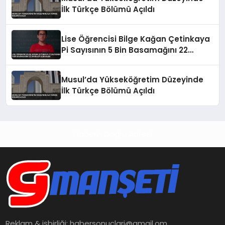
İlk Türkçe Bölümü Açıldı
Lise Öğrencisi Bilge Kağan Çetinkaya
Pi Sayısının 5 Bin Basamağını 22
Dakikada Ezberledi
Musul’da Yükseköğretim Düzeyinde
İlk Türkçe Bölümü Açıldı
Haberin Doğru Adresi
Reklam & işbirliği:
habersonuclari@gmail.om