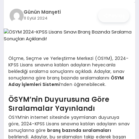
İŞ DÜNYASI
Günün Manşeti
Paylaş
11 Eylül 2024
ANA DEMO
TEKNOLOJI
MAGAZIN
Ölçme, Seçme ve Yerleştirme Merkezi (ÖSYM), 2024-
KPSS Lisans sınavına katılan adayların heyecanla
KRIPTO PARA
beklediği sıralama sonuçlarını açıkladı. Adaylar, sınav
sonuçlarına göre branş bazında sıralamalarını
ÖSYM
GEZI & SEYAHAT
Aday İşlemleri Sistemi
‘nden öğrenebilecek.
ÖSYM’nin Duyurusuna Göre
OYUN
Sıralamalar Yayınlandı
ÖSYM’nin internet sitesinde yayımlanan duyuruya
göre, 2024-KPSS Lisans sınavına katılan adayların sınav
sonuçlarına göre
branş bazında sıralamaları
belirlendi. Adaylar, bu sıralamaları takip ederek başarı