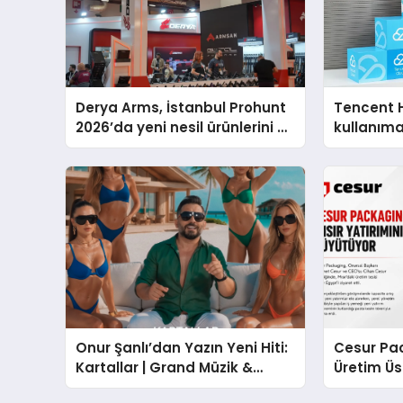
Derya Arms, İstanbul Prohunt
Tencent 
2026’da yeni nesil ürünlerini ve
kullanım
global marka vizyonunu
sergiledi
Onur Şanlı’dan Yazın Yeni Hiti:
Cesur Pac
Kartallar | Grand Müzik &
Üretim Ü
Nihat Ulaş İmzalı Yeni Şarkı