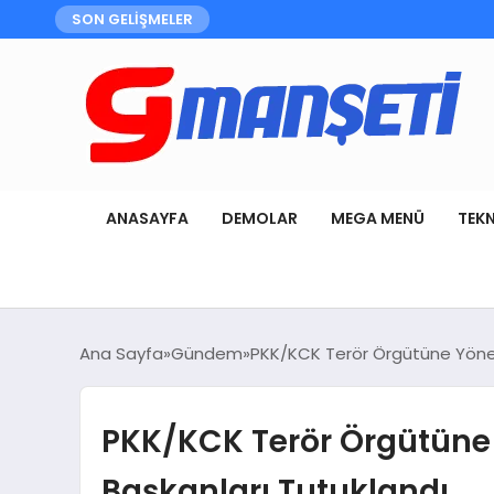
SON GELİŞMELER
ANASAYFA
DEMOLAR
MEGA MENÜ
TEK
Ana Sayfa
Gündem
PKK/KCK Terör Örgütüne Yöneli
PKK/KCK Terör Örgütüne Y
Başkanları Tutuklandı