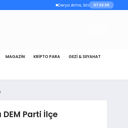
Derya Arms, İstanbul Prohunt 2026’da yen
07:33:36
MAGAZIN
KRIPTO PARA
GEZI & SEYAHAT
ı
DEM Parti İlçe