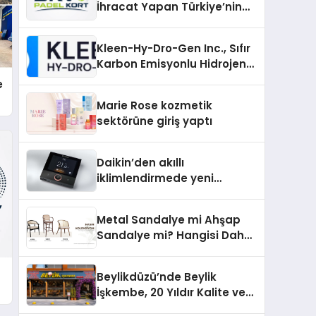
İhracat Yapan Türkiye’nin
Padel Kortu Üretim Gücü
Kleen-Hy-Dro-Gen Inc., Sıfır
Karbon Emisyonlu Hidrojen
Isıtma Teknolojisinde ISO ve
e
TSSA Düzenleyici Onaylarını
Marie Rose kozmetik
Aldı
sektörüne giriş yaptı
Daikin’den akıllı
iklimlendirmede yeni
dönem: Madoka Plus
Türkiye’de
Metal Sandalye mi Ahşap
Sandalye mi? Hangisi Daha
Avantajlı?
Beylikdüzü’nde Beylik
İşkembe, 20 Yıldır Kalite ve
Lezzetin Değişmeyen Adresi