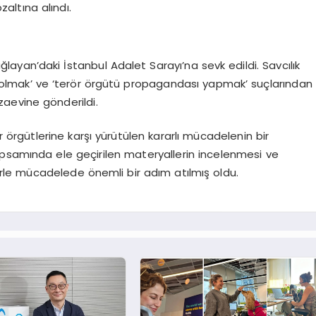
ltına alındı.
ğlayan’daki İstanbul Adalet Sarayı’na sevk edildi. Savcılık
esi olmak’ ve ‘terör örgütü propagandası yapmak’ suçlarından
ezaevine gönderildi.
 örgütlerine karşı yürütülen kararlı mücadelenin bir
psamında ele geçirilen materyallerin incelenmesi ve
örle mücadelede önemli bir adım atılmış oldu.