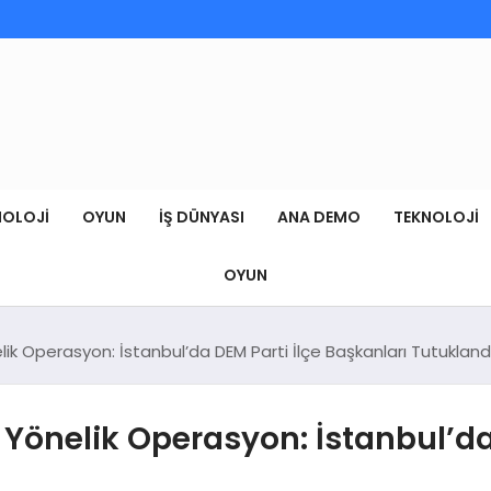
NOLOJI
OYUN
İŞ DÜNYASI
ANA DEMO
TEKNOLOJI
OYUN
k Operasyon: İstanbul’da DEM Parti İlçe Başkanları Tutukland
önelik Operasyon: İstanbul’da 