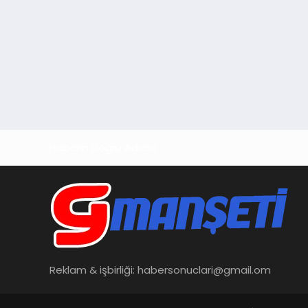
Haberin Doğru Adresi
Reklam & işbirliği:
habersonuclari@gmail.om