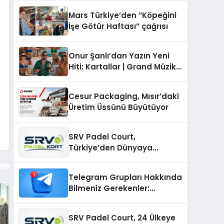
Mars Türkiye’den “Köpeğini
İşe Götür Haftası” çağrısı
Onur Şanlı’dan Yazın Yeni
Hiti: Kartallar | Grand Müzik
& Nihat Ulaş İmzalı Yeni Şarkı
Cesur Packaging, Mısır’daki
Üretim Üssünü Büyütüyor
SRV Padel Court,
Türkiye’den Dünyaya
Uzanan Padel Kort
Üretiminde Güvenin Adresi
Telegram Grupları Hakkında
Bilmeniz Gerekenler:
Telegram Topluluklarıyla
Güncel Kalmak
SRV Padel Court, 24 Ülkeye