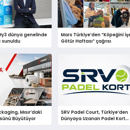
Hy3 dünya genelinde
Mars Türkiye’den “Köpeğini İş
a sunuldu
Götür Haftası” çağrısı
kaging, Mısır’daki
SRV Padel Court, Türkiye’den
ssünü Büyütüyor
Dünyaya Uzanan Padel Kort
Üretiminde Güvenin Adresi