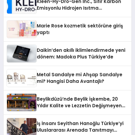
Kleen-Hy-Dro-Gen Inc., Sıfır Karbon
Emisyonlu Hidrojen Isıtma
Teknolojisinde ISO ve TSSA
Düzenleyici Onaylarını Aldı
Marie Rose kozmetik sektörüne giriş
yaptı
Daikin’den akıllı iklimlendirmede yeni
dönem: Madoka Plus Türkiye’de
Metal Sandalye mi Ahşap Sandalye
mi? Hangisi Daha Avantajlı?
Beylikdüzü’nde Beylik İşkembe, 20
Yıldır Kalite ve Lezzetin Değişmeyen
Adresi
İş İnsanı Seyithan Hanoğlu Türkiye’yi
Uluslararası Arenada Tanıtmayı