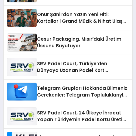
Onur Şanlı’dan Yazın Yeni Hiti:
Kartallar | Grand Müzik & Nihat Ulaş
İmzalı Yeni Şarkı
Cesur Packaging, Mısır’daki Üretim
Üssünü Büyütüyor
SRV Padel Court, Türkiye’den
Dünyaya Uzanan Padel Kort
Üretiminde Güvenin Adresi
Telegram Grupları Hakkında Bilmeniz
Gerekenler: Telegram Topluluklarıyla
Güncel Kalmak
SRV Padel Court, 24 Ülkeye İhracat
Yapan Türkiye’nin Padel Kortu Üretim
Gücü