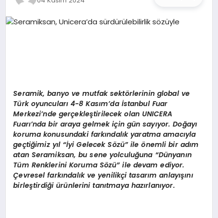
04 Kasım 2024
İŞ DÜNYASI
ANA DEMO
TEKNOLOJI
MAGAZIN
Seramik, banyo ve mutfak sekt
ö
rlerinin global ve
Türk oyuncuları 4-8 Kasım
’
da
İstanbul Fuar
KRIPTO PARA
Merkezi
’
nde gerçekleştirilecek olan UNICERA
Fuarı’nda bir araya gelmek için gün sayıyor. Doğ
ay
ı
GEZI & SEYAHAT
koruma konusundaki farkı
ndal
ık yaratma amacıyla
geçtiğimiz yıl “İyi Gelecek S
ö
zü” ile
ö
nemli bir adım
atan Seramiksan, bu sene yolculuğ
una
“
Dünyanın
OYUN
Tüm Renklerini Koruma S
ö
zü” ile devam ediyor.
Çevresel farkı
ndal
ık ve yenilikçi tasarım anlayışını
birleştirdiği ürünlerini tanıtmaya hazı
rlan
ıyor.