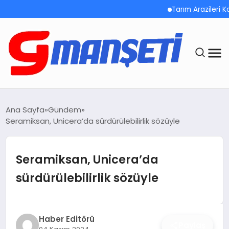
Tarım Arazileri Korunma
ANASAYFA
Ana Sayfa
Gündem
Seramiksan, Unicera’da sürdürülebilirlik sözüyle
DEMOLAR
MEGA MENÜ
Seramiksan, Unicera’da
sürdürülebilirlik sözüyle
TEKNOLOJI
OYUN
Haber Editörü
Paylaş