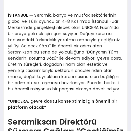
İSTANBUL
—
Seramik, banyo ve mutfak sektörlerinin
global ve Türk oyuncuları 4-8 Kasım’da İstanbul Fuar
Merkezi’nde gerçekleştirilecek olan UNICERA Fuarı’nda
bir araya gelmek için gün sayıyor. Doğayı koruma
konusundaki farkındalık yaratma amacıyla geçtiğimiz
yıl “İyi Gelecek Sözü” ile önemli bir adım atan
Seramiksan bu sene de yolculuğuna “Dünyanın Tüm
Renklerini Koruma Sözü” ile devam ediyor. Çevre dostu
üretim süreçleri, doğadan ilham alan estetik ve
yenilikçi tasarımlarıyla sektörün öncülerinden olan
marka, doğal kaynakların korunmasına olan bağlılığını
bir adım öteye taşımaya hazırlanıyor. Fuarda, herkesi
bu önemli misyonun bir parçası olmaya davet ediyor.
“
UNICERA,
çevre dostu konseptimiz için
ö
nemli bir
platform olacak”
Seramiksan Direktörü