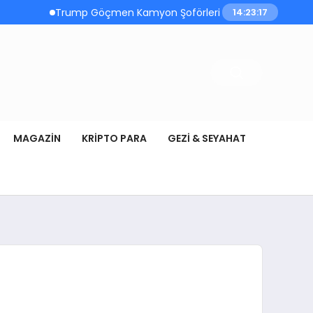
Trump Göçmen Kamyon Şoförleri Yerine Gazileri İsti
14:23:17
MAGAZIN
KRIPTO PARA
GEZI & SEYAHAT