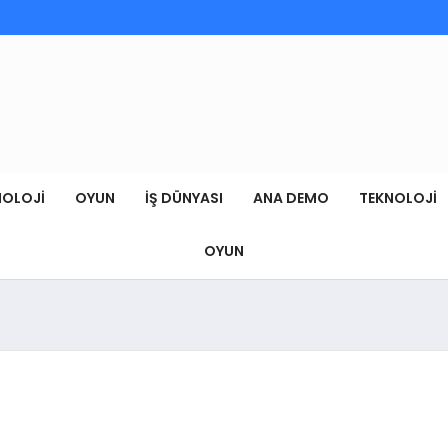
NOLOJI
OYUN
İŞ DÜNYASI
ANA DEMO
TEKNOLOJI
OYUN