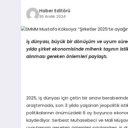
Haber Editörü
30 Aralık 2024
İş dünyası, büyük bir d
ö
nüşüm ve uyum süreci
yılda şirket ekonomisinde mihenk taşının ist
al
ınması gereken
ö
nlemleri paylaştı.
2025, iş dünyası için çetin bir sınavı beraberind
araştırmada, son 3 yılda yaşanan jeopolitik istikra
politikalarının önümüzdeki 6 ay boyunca eko
kaydediyor. Serbest Muhasebeci ve Mali Müşavi
uygulaması gereken önlemleri paylaşırken, iş dün