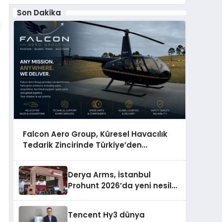
Son Dakika
Falcon Aero Group, Küresel Havacılık
Tedarik Zincirinde Türkiye’den
Dünyaya Açılıyor
Derya Arms, İstanbul
Prohunt 2026’da yeni nesil
ürünlerini ve global marka
vizyonunu sergiledi
Tencent Hy3 dünya