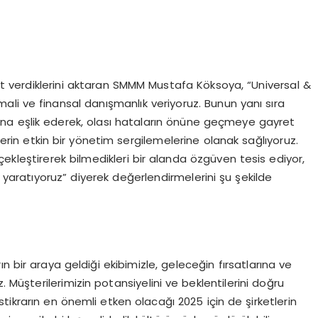
zmet verdiklerini aktaran SMMM Mustafa Köksoya, “Universal &
 mali ve finansal danışmanlık veriyoruz. Bunun yanı sıra
na eşlik ederek, olası hataların önüne geçmeye gayret
tlerin etkin bir yönetim sergilemelerine olanak sağlıyoruz.
kleştirerek bilmedikleri bir alanda özgüven tesis ediyor,
t yaratıyoruz” diyerek değerlendirmelerini şu şekilde
n bir araya geldiği ekibimizle, geleceğin fırsatlarına ve
. Müşterilerimizin potansiyelini ve beklentilerini doğru
İstikrarın en önemli etken olacağı 2025 için de şirketlerin