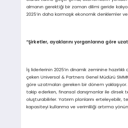
almanın gerektiği bir zaman dilimi geride kalıyo
2025’in daha karmaşık ekonomik denklemler ve d
“Şirketler, ayaklarını yorganlarına g
ö
re uza
İş liderlerinin 2025’in dinamik zeminine hazırlıkl
çeken Universal & Partners Genel Müdürü SMMM M
göre uzatmaları gereken bir dönem yaklaşıyor
takip ederken, finansal danışmanlar ile dirsek 
oluşturabilirler. Yatırım planlarını erteleyebilir,
kapasiteyi kullanma ve verimliliği artırma yönünd