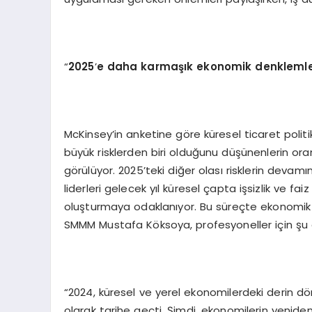
“
2025
’
e daha karmaşık ekonomik denklemler
McKinsey’in anketine göre küresel ticaret politika
büyük risklerden biri olduğunu düşünenlerin oran
görülüyor. 2025’teki diğer olası risklerin devamını
liderleri gelecek yıl küresel çapta işsizlik ve fai
oluşturmaya odaklanıyor. Bu süreçte ekonomik
SMMM Mustafa Köksoya, profesyoneller için şu
“2024, küresel ve yerel ekonomilerdeki derin dönü
olarak tarihe geçti. Şimdi, ekonomilerin yeniden şe