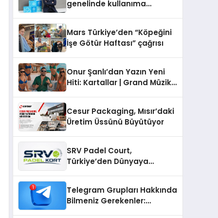
genelinde kullanıma
sunuldu
Mars Türkiye’den “Köpeğini
İşe Götür Haftası” çağrısı
Onur Şanlı’dan Yazın Yeni
Hiti: Kartallar | Grand Müzik
& Nihat Ulaş İmzalı Yeni Şarkı
Cesur Packaging, Mısır’daki
Üretim Üssünü Büyütüyor
SRV Padel Court,
Türkiye’den Dünyaya
Uzanan Padel Kort
Üretiminde Güvenin Adresi
Telegram Grupları Hakkında
Bilmeniz Gerekenler:
Telegram Topluluklarıyla