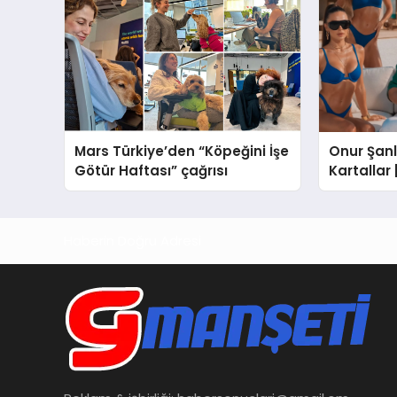
Mars Türkiye’den “Köpeğini İşe
Onur Şanlı
Götür Haftası” çağrısı
Kartallar
Nihat Ulaş
Haberin Doğru Adresi