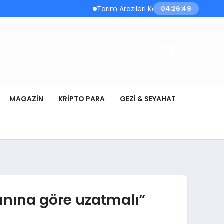
Tarım Arazileri Korunması Yönetmeliği Ye
04:26:50
MAGAZIN
KRIPTO PARA
GEZI & SEYAHAT
anına göre uzatmalı”