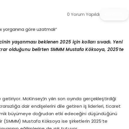
0 Yorum Yapıldı
Paylaş
nin yaşanması beklenen 2025 için kolları sıvadı. Yeni
ikrar olduğunu belirten SMMM Mustafa K
ö
ksoya, 2025
’
te
e getiriyor. McKinsey
’
in yılın son ayında gerçekleştirdiği
rsızlığa dair endişelerini dile getiren iş liderleri, ticaret
nomik büyümeye doğrudan etki edeceğini düşündüğünü
r (SMMM) Mustafa Köksoya ise şirketlerin 2025’te
yasının eğilimlerine de ışık tutuyor.