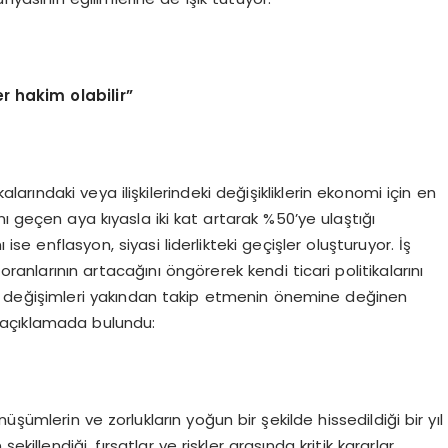
 hakim olabilir”
larındaki veya ilişkilerindeki değişikliklerin ekonomi için en
ı geçen aya kıyasla iki kat artarak %50’ye ulaştığı
 ise enflasyon, siyasi liderlikteki geçişler oluşturuyor. İş
z oranlarının artacağını öngörerek kendi ticari politikalarını
 değişimleri yakından takip etmenin önemine değinen
 açıklamada bulundu:
şümlerin ve zorlukların yoğun bir şekilde hissedildiği bir yıl
killendiği, fırsatlar ve riskler arasında kritik kararlar