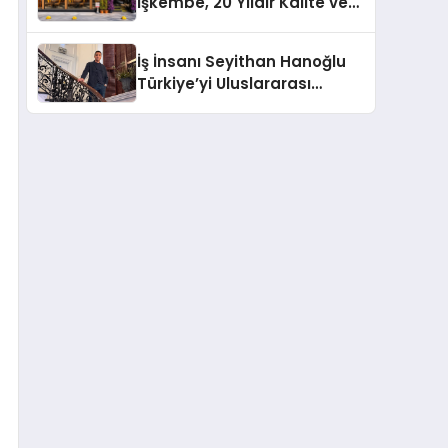
İşkembe, 20 Yıldır Kalite ve
Lezzetin Değişmeyen Adresi
İş İnsanı Seyithan Hanoğlu
Türkiye’yi Uluslararası
Arenada Tanıtmayı
Hedefliyor