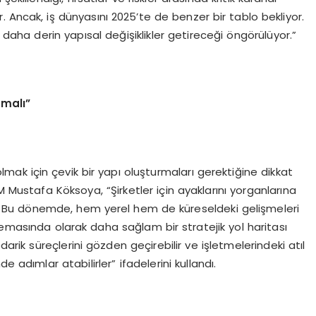
r. Ancak, iş dünyasını 2025’te de benzer bir tablo bekliyor.
aha derin yapısal değişiklikler getireceği öngörülüyor.”
tmalı”
ı olmak için çevik bir yapı oluşturmaları gerektiğine dikkat
ustafa Köksoya, “Şirketler için ayaklarını yorganlarına
. Bu dönemde, hem yerel hem de küreseldeki gelişmeleri
temasında olarak daha sağlam bir stratejik yol haritası
 tedarik süreçlerini gözden geçirebilir ve işletmelerindeki atıl
e adımlar atabilirler” ifadelerini kullandı.