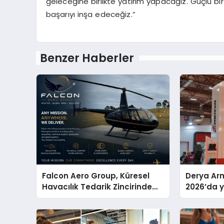
geleceğine birlikte yatırım yapacağız. Güçlü bir v
başarıyı inşa edeceğiz.”
Benzer Haberler
Falcon Aero Group, Küresel
Derya Arm
Havacılık Tedarik Zincirinde
2026’da ye
Türkiye’den Dünyaya Açılıyor
global m
sergiledi