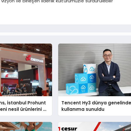
izyon ile birleşen liderlik kültürümüzle sürdürülebilir
s, İstanbul Prohunt
Tencent Hy3 dünya genelind
ni nesil ürünlerini ve
kullanıma sunuldu
arka vizyonunu