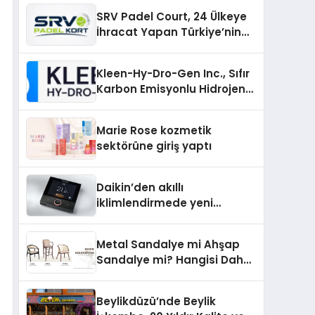
Güncel Kalmak
SRV Padel Court, 24 Ülkeye
İhracat Yapan Türkiye’nin
Padel Kortu Üretim Gücü
Kleen-Hy-Dro-Gen Inc., Sıfır
Karbon Emisyonlu Hidrojen
Isıtma Teknolojisinde ISO ve
TSSA Düzenleyici Onaylarını
Marie Rose kozmetik
Aldı
sektörüne giriş yaptı
Daikin’den akıllı
iklimlendirmede yeni
dönem: Madoka Plus
Türkiye’de
Metal Sandalye mi Ahşap
Sandalye mi? Hangisi Daha
Avantajlı?
Beylikdüzü’nde Beylik