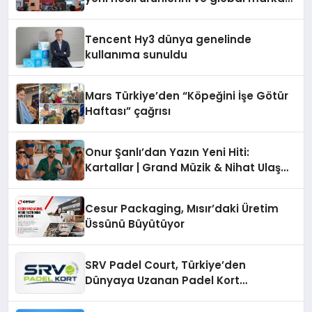
vizyonunu sergiledi
Tencent Hy3 dünya genelinde
kullanıma sunuldu
Mars Türkiye’den “Köpeğini İşe Götür
Haftası” çağrısı
Onur Şanlı’dan Yazın Yeni Hiti:
Kartallar | Grand Müzik & Nihat Ulaş
İmzalı Yeni Şarkı
Cesur Packaging, Mısır’daki Üretim
Üssünü Büyütüyor
SRV Padel Court, Türkiye’den
Dünyaya Uzanan Padel Kort
Üretiminde Güvenin Adresi