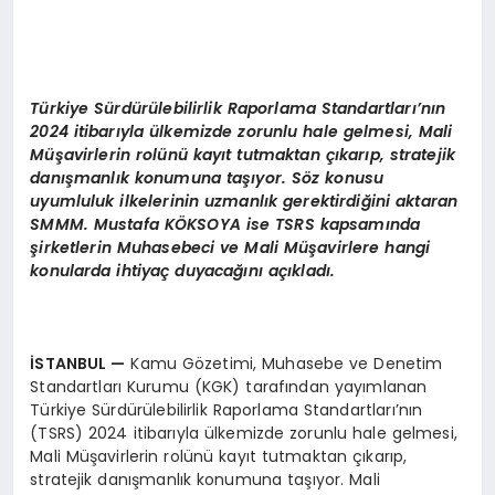
T
ürkiye Sürdürülebilirlik Raporlama Standartları’nın
2024 itibarıyla ülkemizde zorunlu hale gelmesi,
M
ali
Müşavirlerin rolünü kayıt tutmaktan çıkarıp, stratejik
danışmanlık konumuna taşıyor. S
ö
z konusu
uyumluluk ilkelerinin uzmanlık gerektirdiğini aktaran
SMMM. Mustafa K
ÖKSOYA
ise
TSRS
kapsamında
şirketlerin Muhasebeci ve M
ali M
üşavirlere hangi
konularda ihtiyaç duyacağını açıkladı.
İSTANBUL
—
Kamu Gözetimi, Muhasebe ve Denetim
Standartları Kurumu (KGK) tarafından yayımlanan
Türkiye Sürdürülebilirlik Raporlama Standartları’nın
(TSRS) 2024 itibarıyla ülkemizde zorunlu hale gelmesi,
Mali Müşavirlerin rolünü kayıt tutmaktan çıkarıp,
stratejik danışmanlık konumuna taşıyor. Mali