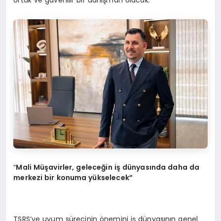
“
Mali
Müşavirler, geleceğ
in i
ş dünyasında daha da
merkezi bir konuma yükselecek”
TSRS’ye uyum sürecinin önemini iş dünyasının genel