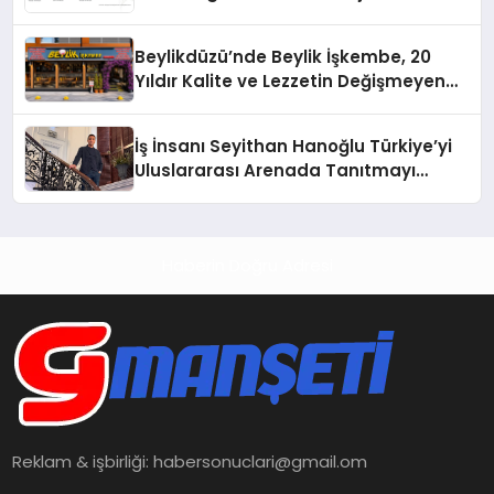
Beylikdüzü’nde Beylik İşkembe, 20
Yıldır Kalite ve Lezzetin Değişmeyen
Adresi
İş İnsanı Seyithan Hanoğlu Türkiye’yi
Uluslararası Arenada Tanıtmayı
Hedefliyor
Haberin Doğru Adresi
Reklam & işbirliği:
habersonuclari@gmail.om