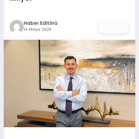
İŞ DÜNYASI
ANA DEMO
Haber Editörü
Paylaş
14 Mayıs 2025
TEKNOLOJI
MAGAZIN
KRIPTO PARA
GEZI & SEYAHAT
OYUN