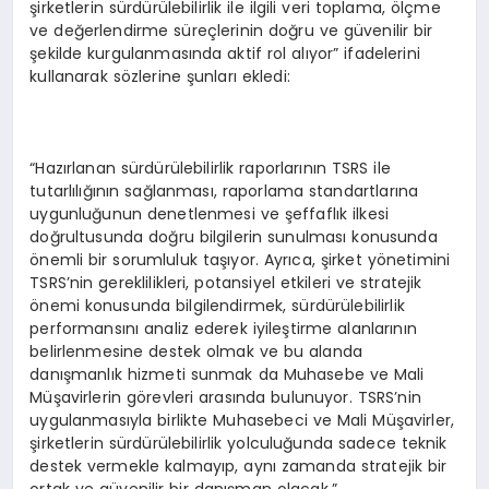
şirketlerin sürdürülebilirlik ile ilgili veri toplama, ölçme
ve değerlendirme süreçlerinin doğru ve güvenilir bir
şekilde kurgulanmasında aktif rol alıyor” ifadelerini
kullanarak sözlerine şunları ekledi:
“Hazırlanan sürdürülebilirlik raporlarının TSRS ile
tutarlılığının sağlanması, raporlama standartlarına
uygunluğunun denetlenmesi ve şeffaflık ilkesi
doğrultusunda doğru bilgilerin sunulması konusunda
önemli bir sorumluluk taşıyor. Ayrıca, şirket yönetimini
TSRS’nin gereklilikleri, potansiyel etkileri ve stratejik
önemi konusunda bilgilendirmek, sürdürülebilirlik
performansını analiz ederek iyileştirme alanlarının
belirlenmesine destek olmak ve bu alanda
danışmanlık hizmeti sunmak da Muhasebe ve Mali
Müşavirlerin görevleri arasında bulunuyor. TSRS’nin
uygulanmasıyla birlikte Muhasebeci ve Mali Müşavirler,
şirketlerin sürdürülebilirlik yolculuğunda sadece teknik
destek vermekle kalmayıp, aynı zamanda stratejik bir
ortak ve güvenilir bir danışman olacak.”