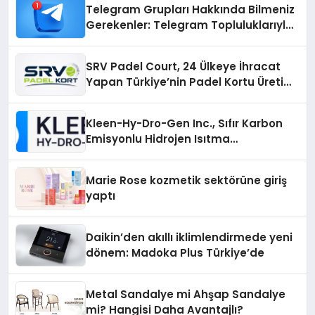
Telegram Grupları Hakkında Bilmeniz
Gerekenler: Telegram Topluluklarıyla
Güncel Kalmak
SRV Padel Court, 24 Ülkeye İhracat
Yapan Türkiye’nin Padel Kortu Üretim
Gücü
Kleen-Hy-Dro-Gen Inc., Sıfır Karbon
Emisyonlu Hidrojen Isıtma
Teknolojisinde ISO ve TSSA
Düzenleyici Onaylarını Aldı
Marie Rose kozmetik sektörüne giriş
yaptı
Daikin’den akıllı iklimlendirmede yeni
dönem: Madoka Plus Türkiye’de
Metal Sandalye mi Ahşap Sandalye
mi? Hangisi Daha Avantajlı?