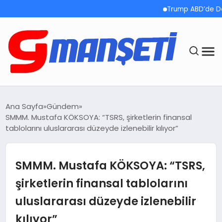
Trump ABD’de Doğumla Vat
ANASAYFA
Ana Sayfa
Gündem
SMMM. Mustafa KÖKSOYA: “TSRS, şirketlerin finansal
DEMOLAR
tablolarını uluslararası düzeyde izlenebilir kılıyor”
MEGA MENÜ
SMMM. Mustafa KÖKSOYA: “TSRS,
TEKNOLOJI
şirketlerin finansal tablolarını
uluslararası düzeyde izlenebilir
OYUN
kılıyor”