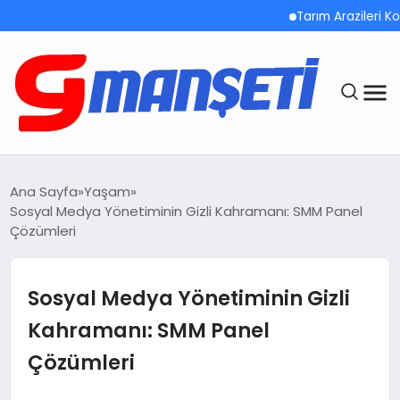
Tarım Arazileri Korun
ANASAYFA
Ana Sayfa
Yaşam
Sosyal Medya Yönetiminin Gizli Kahramanı: SMM Panel
DEMOLAR
Çözümleri
MEGA MENÜ
Sosyal Medya Yönetiminin Gizli
TEKNOLOJI
Kahramanı: SMM Panel
Çözümleri
OYUN