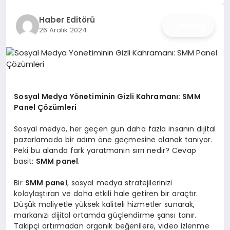
İŞ DÜNYASI
Haber Editörü
Paylaş
26 Aralık 2024
ANA DEMO
TEKNOLOJI
MAGAZIN
Sosyal Medya Yönetiminin Gizli Kahramanı: SMM
Panel Çözümleri
KRIPTO PARA
Sosyal medya, her geçen gün daha fazla insanın dijital
GEZI & SEYAHAT
pazarlamada bir adım öne geçmesine olanak tanıyor.
Peki bu alanda fark yaratmanın sırrı nedir? Cevap
basit:
SMM panel
.
OYUN
Bir
SMM panel
, sosyal medya stratejilerinizi
kolaylaştıran ve daha etkili hale getiren bir araçtır.
Düşük maliyetle yüksek kaliteli hizmetler sunarak,
markanızı dijital ortamda güçlendirme şansı tanır.
Takipçi artırmadan organik beğenilere, video izlenme