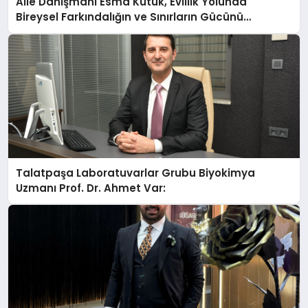
Aile Danışmanı Esma Kütük, Evlilik Yolunda
Bireysel Farkındalığın ve Sınırların Gücünü
Anlatıyor
Talatpaşa Laboratuvarlar Grubu Biyokimya
Uzmanı Prof. Dr. Ahmet Var: