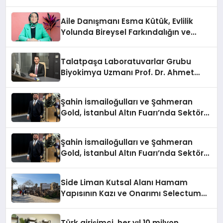
Aile Danışmanı Esma Kütük, Evlilik
Yolunda Bireysel Farkındalığın ve
Sınırların Gücünü Anlatıyor
Talatpaşa Laboratuvarlar Grubu
Biyokimya Uzmanı Prof. Dr. Ahmet
Var:
Şahin İsmailoğulları ve Şahmeran
Gold, İstanbul Altın Fuarı’nda Sektöre
Damga Vurdu
Şahin İsmailoğulları ve Şahmeran
Gold, İstanbul Altın Fuarı’nda Sektöre
Damga Vurdu
Side Liman Kutsal Alanı Hamam
Yapısının Kazı ve Onarımı Selectum
Hotels&Resorts’un da Katkılarıyla
Tamamlandı
Türk girişimci, her yıl 10 milyon