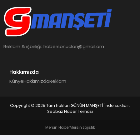
İŞ DÜNYASI
ANA DEMO
TEKNOLOJI
Reklam & işbirliği:
habersonuclari@gmail.om
MAGAZIN
KRIPTO PARA
Hakkımızda
Künye
Hakkımızda
Reklam
GEZI & SEYAHAT
OYUN
Copyright © 2025 Tüm hakları GÜNÜN MANŞETİ 'inde saklıdır.
Seobaz Haber Teması
Mersin Haber
Mersin Lojistik