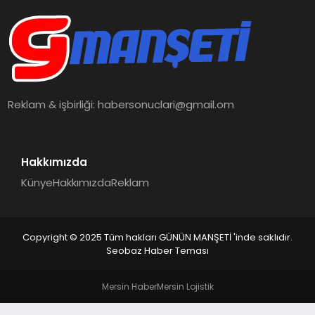
İŞ DÜNYASI
ANA DEMO
TEKNOLOJI
Reklam & işbirliği:
habersonuclari@gmail.om
MAGAZIN
KRIPTO PARA
Hakkımızda
Künye
Hakkımızda
Reklam
GEZI & SEYAHAT
OYUN
Copyright © 2025 Tüm hakları GÜNÜN MANŞETİ 'inde saklıdır.
Seobaz Haber Teması
Mersin Haber
Mersin Lojistik