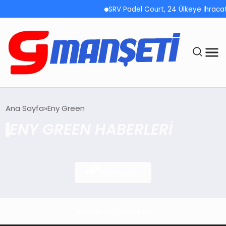
SRV Padel Court, 24 Ülkeye İhracat
ANASAYFA
Ana Sayfa
Eny Green
ENY GREEN HABERLERI
DEMOLAR
MEGA MENÜ
Yükleniyor...
TEKNOLOJI
OYUN
Haberin Doğru Adresi